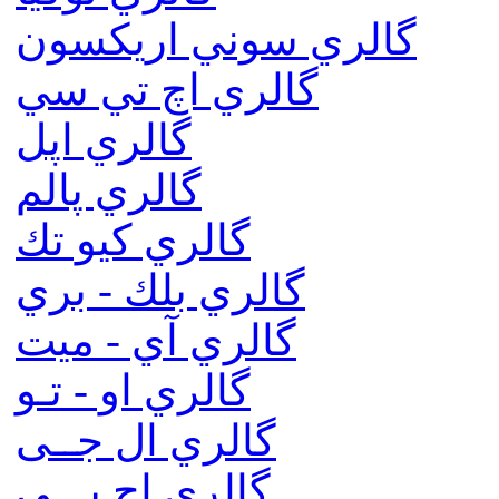
گالري سوني اريكسون
گالري اچ تي سي
گالري اپل
گالري پالم
گالري كيو تك
گالري بلك - بري
گالري آي - ميت
گالري او - تـو
گالري ال جــی
گالري اچ پـــی