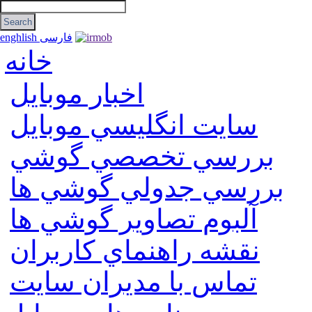
فارسی
enghlish
خانه
اخبار موبایل
سايت انگليسي موبايل
بررسي تخصصي گوشي
بررسي جدولي گوشي ها
آلبوم تصاوير گوشي ها
نقشه راهنماي كاربران
تماس با مديران سايت