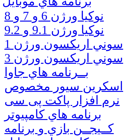
برنامه هاي موبايل
نوکیا ورژن 6 و 7 و 8
نوکیا ورژن 9.1 و 9.2
سوني اريكسون ورژن 1
سوني اريكسون ورژن 3
بــرنامه هاي جاوا
اسكرين سيور مخصوص
نرم افزار پاکت پی سی
برنامه هاي كامپيوتر
كــيجــن بازي و برنامه