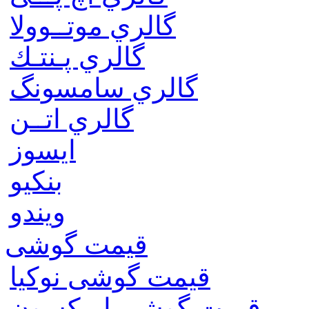
گالري موتــوولا
گالري پـنتـك
گالري سامسونگ
گالري اتــن
ایسوز
بنکیو
ویندو
قیمت گوشی
قیمت گوشی نوكيا
قیمت گوشی اريكسون