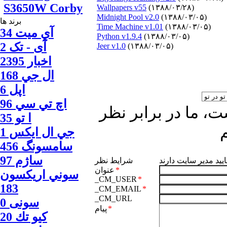
S3650W Corby
Wallpapers v55
(۱۳۸۸/۰۳/۲۸)
Midnight Pool v2.0
(۱۳۸۸/۰۳/۰۵)
برند ها
Time Machine v1.01
(۱۳۸۸/۰۳/۰۵)
آي ميت 34
Python v1.9.4
(۱۳۸۸/۰۳/۰۵)
آی - تک 2
Jeer v1.0
(۱۳۸۸/۰۳/۰۵)
اخبار 2395
ال جي 168
اپل 6
اچ تي سي 96
، ما در برابر نظر
ا‍ تو 35
جي ال ايكس 1
سامسونگ 456
ساژم 97
ایید مدیر سایت دارند
شرایط نظر
*
عنوان
سوني اريكسون
_CM_USER
*
183
_CM_EMAIL
*
_CM_URL
سونی 0
*
پیام
كيو تك 20