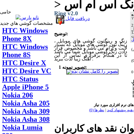
 زنگ اس ام اس
حامی
Ring v2.0
دریافت فایل
مشخصات گوشي هاي جديد
HTC Windows
_
توضیح:
Phone 8X
ل
زنگ و رينگتون گوشي هاي موبايل ،
رينگ تون گوشي هاي موبايل که بسيار
HTC Windows
لايت و آرام مي باشد و مخصوص قرار
دادن زنگ گوشي موبايل شما مي باشد
Phone 8S
تا در هنگام برقراري تماس از اين
آهنگ زيبا لذت ببريد .
HTC Desire X
تصویر نمونه 1:
HTC Desire VC
HTC Status
Apple iPhone 5
Nokia 206
Nokia Asha 205
Nokia Asha 309
بقیه پیشنهاد کنید
|
نظر‌ها (0)
Nokia Asha 308
وان نقد های کاربران
Nokia Lumia