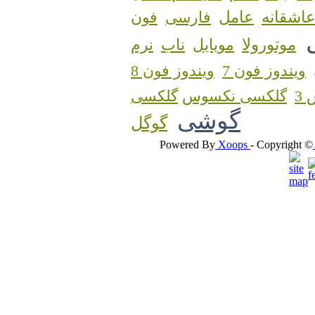
اشقانه
عامل
فارسی
فون
موتورولا
مویایل
ناب
نرم
ویندوز فون 7
ویندوز فون 8
3
گلکسی نکسوس
گوشی
گوگل
Powered By
Xoops
- Copyright ©