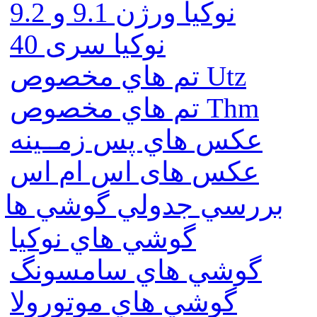
نوكيا ورژن 9.1 و 9.2
نوکیا سری 40
تم هاي مخصوص Utz
تم هاي مخصوص Thm
عكس هاي پس زمــينه
عكس های اس ام اس
بررسي جدولي گوشي ها
گوشي هاي نوكيا
گوشي هاي سامسونگ
گوشي هاي موتورولا