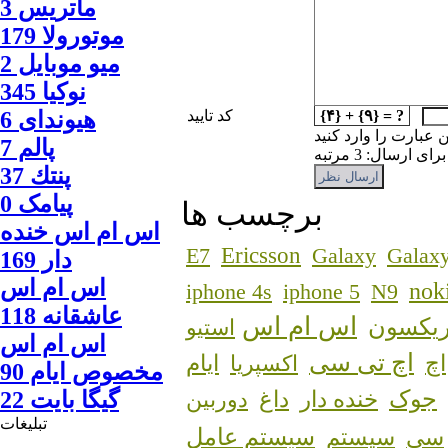
ماتريس 3
موتورولا 179
ميو موبايل 2
نوكيا 345
{۴} + {۹} = ?
کد تایید
هیوندای 6
ن عبارت را وارد کنید
پالم 7
 ارسال: 3 مرتبه
پنتك 37
پیامک 0
برچسب ها
اس ام اس خنده
Ericsson
E7
Galaxy
Galaxy
دار 169
اس ام اس
nok
iphone 4s
iphone 5
N9
عاشقانه 118
اس ام اس
ریکسون
استیو
اس ام اس
اچ تی سی
اچ
اکسپریا
ایام
مخصوص ایام 90
جوک
خنده دار
داغ
دوربین
گيگا بايت 22
تبلیغات
سیستم عامل
سی
سیستم