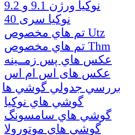
نوكيا ورژن 9.1 و 9.2
نوکیا سری 40
تم هاي مخصوص Utz
تم هاي مخصوص Thm
عكس هاي پس زمــينه
عكس های اس ام اس
بررسي جدولي گوشي ها
گوشي هاي نوكيا
گوشي هاي سامسونگ
گوشي هاي موتورولا