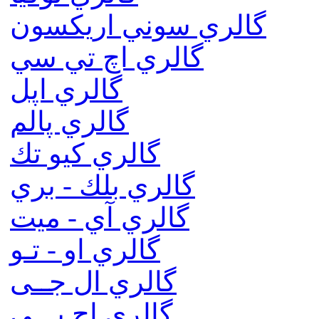
گالري سوني اريكسون
گالري اچ تي سي
گالري اپل
گالري پالم
گالري كيو تك
گالري بلك - بري
گالري آي - ميت
گالري او - تـو
گالري ال جــی
گالري اچ پـــی