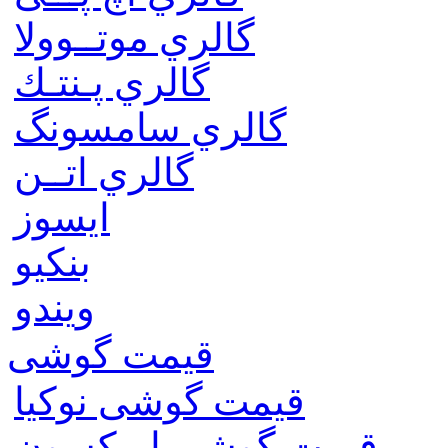
گالري موتــوولا
گالري پـنتـك
گالري سامسونگ
گالري اتــن
ایسوز
بنکیو
ویندو
قیمت گوشی
قیمت گوشی نوكيا
قیمت گوشی اريكسون