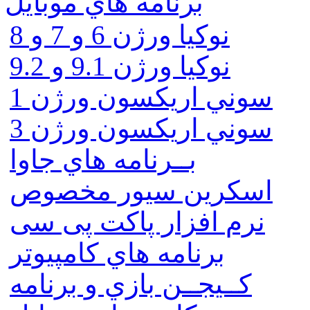
برنامه هاي موبايل
نوکیا ورژن 6 و 7 و 8
نوکیا ورژن 9.1 و 9.2
سوني اريكسون ورژن 1
سوني اريكسون ورژن 3
بــرنامه هاي جاوا
اسكرين سيور مخصوص
نرم افزار پاکت پی سی
برنامه هاي كامپيوتر
كــيجــن بازي و برنامه