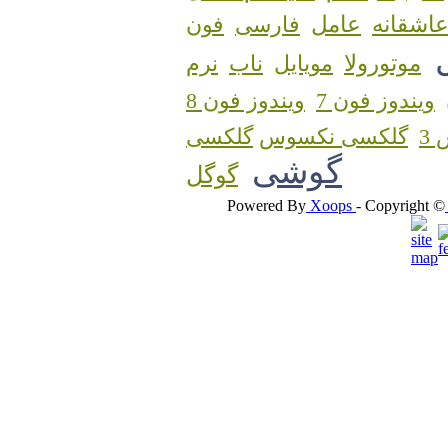
اشقانه
عامل
فارسی
فون
موتورولا
مویایل
ناب
نرم
ویندوز فون 7
ویندوز فون 8
3
گلکسی نکسوس
گوشی
گوگل
Powered By
Xoops
- Copyright ©