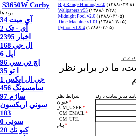
S3650W Corby
Big Range Hunting v2.0
(۱۳۸۸/۰۳/۲۸)
Wallpapers v55
(۱۳۸۸/۰۳/۲۸)
برند ها
Midnight Pool v2.0
(۱۳۸۸/۰۳/۰۵)
آي ميت 34
Time Machine v1.01
(۱۳۸۸/۰۳/۰۵)
آی - تک 2
Python v1.9.4
(۱۳۸۸/۰۳/۰۵)
اخبار 2395
ال جي 168
اپل 6
اچ تي سي 96
، ما در برابر نظر
ا‍ تو 35
جي ال ايكس 1
سامسونگ 456
ساژم 97
ایید مدیر سایت دارند
شرایط نظر
*
عنوان
سوني اريكسون
_CM_USER
*
183
_CM_EMAIL
*
_CM_URL
سونی 0
*
پیام
كيو تك 20