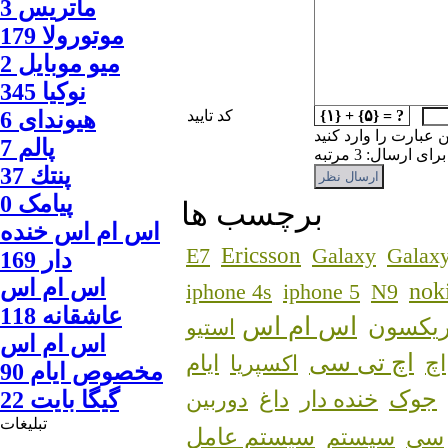
ماتريس 3
موتورولا 179
ميو موبايل 2
نوكيا 345
{۱} + {۵} = ?
کد تایید
هیوندای 6
ن عبارت را وارد کنید
پالم 7
 ارسال: 3 مرتبه
پنتك 37
پیامک 0
برچسب ها
اس ام اس خنده
Ericsson
E7
Galaxy
Galaxy
دار 169
اس ام اس
nok
iphone 4s
iphone 5
N9
عاشقانه 118
اس ام اس
ریکسون
استیو
اس ام اس
اچ تی سی
اچ
اکسپریا
ایام
مخصوص ایام 90
جوک
خنده دار
داغ
دوربین
گيگا بايت 22
تبلیغات
سیستم عامل
سی
سیستم