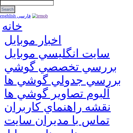
فارسی
enghlish
خانه
اخبار موبایل
سايت انگليسي موبايل
بررسي تخصصي گوشي
بررسي جدولي گوشي ها
آلبوم تصاوير گوشي ها
نقشه راهنماي كاربران
تماس با مديران سايت