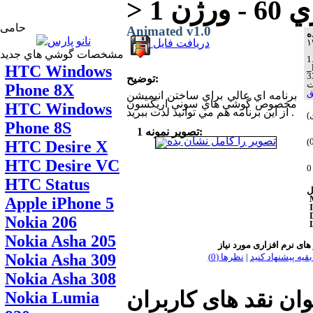
ن 1
حامی
Animated v1.0
دریافت فایل
مشخصات گوشي هاي جديد
HTC Windows
_
توضیح:
Phone 8X
ق
برنامه اي عالي براي ساختن انيميشن
مخصوص گوشي هاي سوني اريكسون
HTC Windows
از اين برنامه هم مي توانيد لذت ببريد .
Phone 8S
تصویر نمونه 1:
HTC Desire X
HTC Desire VC
HTC Status
Apple iPhone 5
Nokia 206
Nokia Asha 205
Nokia Asha 309
بقیه پیشنهاد کنید
|
نظر‌ها (0)
Nokia Asha 308
وان نقد های کاربران
Nokia Lumia