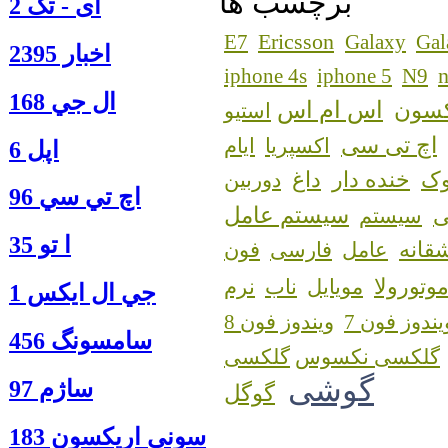
برچسب ها
آی - تک 2
Ericsson
E7
Galaxy
Gal
اخبار 2395
n
iphone 4s
iphone 5
N9
ال جي 168
اس ام اس
کسون
استیو
اچ تی سی
اکسپریا
ایام
اپل 6
ک
خنده دار
داغ
دوربین
اچ تي سي 96
سیستم عامل
سیستم
ا‍ تو 35
قانه
عامل
فارسی
فون
وتورولا
مویایل
ناب
نرم
جي ال ايكس 1
یندوز فون 7
ویندوز فون 8
سامسونگ 456
گلکسی نکسوس
گوشی
ساژم 97
گوگل
سوني اريكسون 183