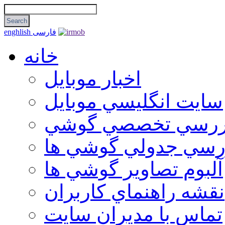
فارسی
enghlish
خانه
اخبار موبایل
سايت انگليسي موبايل
ررسي تخصصي گوشي
رسي جدولي گوشي ها
آلبوم تصاوير گوشي ها
نقشه راهنماي كاربران
تماس با مديران سايت