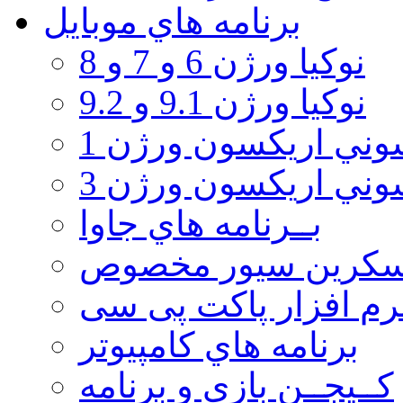
برنامه هاي موبايل
نوکیا ورژن 6 و 7 و 8
نوکیا ورژن 9.1 و 9.2
ني اريكسون ورژن 1
ني اريكسون ورژن 3
بــرنامه هاي جاوا
سكرين سيور مخصوص
رم افزار پاکت پی سی
برنامه هاي كامپيوتر
كــيجــن بازي و برنامه