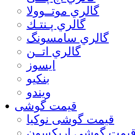
گالري موتــوولا
گالري پـنتـك
گالري سامسونگ
گالري اتــن
ایسوز
بنکیو
ویندو
قیمت گوشی
قیمت گوشی نوكيا
یمت گوشی اريكسون