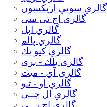
گالري سوني اريكسون
گالري اچ تي سي
گالري اپل
گالري پالم
گالري كيو تك
گالري بلك - بري
گالري آي - ميت
گالري او - تـو
گالري ال جــی
گالري اچ پـــی