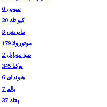
سونی 0
كيو تك 20
ماتريس 3
موتورولا 179
ميو موبايل 2
نوكيا 345
هیوندای 6
پالم 7
پنتك 37