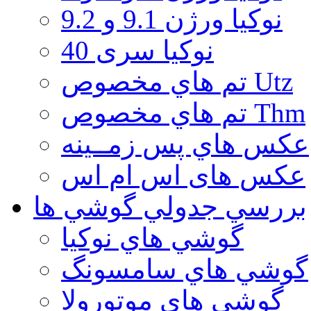
نوكيا ورژن 9.1 و 9.2
نوکیا سری 40
تم هاي مخصوص Utz
تم هاي مخصوص Thm
عكس هاي پس زمــينه
عكس های اس ام اس
بررسي جدولي گوشي ها
گوشي هاي نوكيا
گوشي هاي سامسونگ
گوشي هاي موتورولا