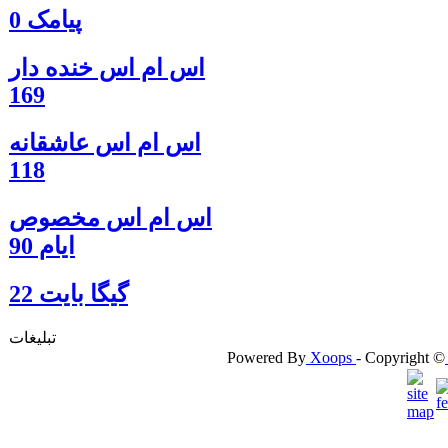
پیامک 0
اس ام اس خنده دار
169
اس ام اس عاشقانه
118
اس ام اس مخصوص
ایام 90
گيگا بايت 22
تبلیغات
Powered By
Xoops
- Copyright ©