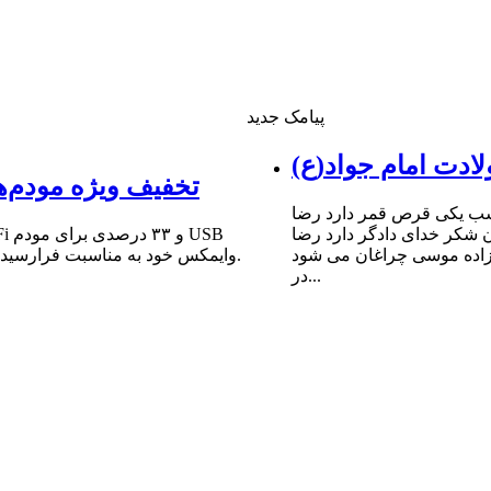
پیامک جدید
ادت امام جواد(ع)
تخفیف ویژه مودم‌ه
شب یکى قرص قمر دارد رضا
ن شکر خداى دادگر دارد رضا
 زاده موسى چراغان مى شود
وایمکس خود به مناسبت فرارسیدن سالروز میلاد مبارک حضرت امام علی (ع) و روز پدر خبر داد.
در...