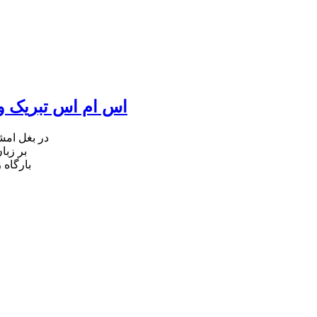
اس ام اس تبریک ول
در بغل ام
بر زبا
بارگاه