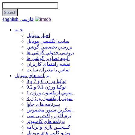
فارسی
enghlish
خانه
اخبار موبایل
سايت انگليسي موبايل
بررسي تخصصي گوشي
بررسي جدولي گوشي ها
آلبوم تصاوير گوشي ها
نقشه راهنماي كاربران
تماس با مديران سايت
برنامه هاي موبايل
نوکیا ورژن 6 و 7 و 8
نوکیا ورژن 9.1 و 9.2
سوني اريكسون ورژن 1
سوني اريكسون ورژن 3
بــرنامه هاي جاوا
اسكرين سيور مخصوص
نرم افزار پاکت پی سی
برنامه هاي كامپيوتر
كــيجــن بازي و برنامه
ويديو كليپ هاي موبايل