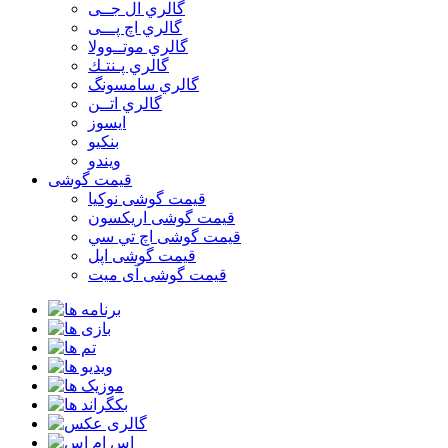
گالري ال جــی
گالري اچ پـــی
گالري موتــوولا
گالري پـنتـك
گالري سامسونگ
گالري اتــن
ایسوز
بنکیو
ویندو
قیمت گوشی
قیمت گوشی نوكيا
قیمت گوشی اريكسون
قیمت گوشی اچ تي سي
قیمت گوشی اپل
قیمت گوشی آی میت