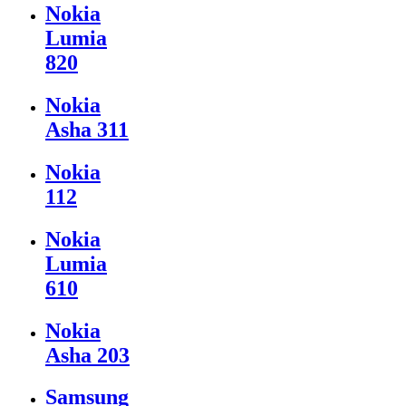
Nokia
Lumia
820
Nokia
Asha 311
Nokia
112
Nokia
Lumia
610
Nokia
Asha 203
Samsung