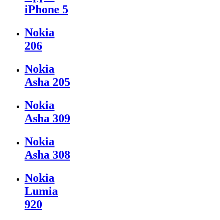
iPhone 5
Nokia
206
Nokia
Asha 205
Nokia
Asha 309
Nokia
Asha 308
Nokia
Lumia
920