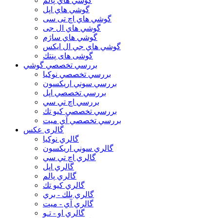
گوشي هاي پالم
گوشي هاي اپل
گوشي هاي اچ تی سی
گوشي هاي ال جی
گوشي هاي ساژم
گوشي هاي جي ال ايكس
گوشی های پنتك
بررسي تخصصي گوشي
بررسي تخصصي نوكيا
بررسي سوني اريكسون
بررسي تخصصي اپل
بررسي اچ تي سي
بررسي تخصصي كيو تك
بررسي تخصصي آي ميت
گالری عکس
گالري نوكيا
گالري سوني اريكسون
گالري اچ تي سي
گالري اپل
گالري پالم
گالري كيو تك
گالري بلك - بري
گالري آي - ميت
گالري او - تـو