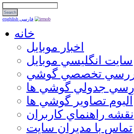
فارسی
enghlish
خانه
اخبار موبایل
سايت انگليسي موبايل
ررسي تخصصي گوشي
رسي جدولي گوشي ها
آلبوم تصاوير گوشي ها
نقشه راهنماي كاربران
تماس با مديران سايت