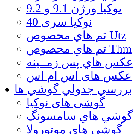
نوكيا ورژن 9.1 و 9.2
نوکیا سری 40
تم هاي مخصوص Utz
تم هاي مخصوص Thm
عكس هاي پس زمــينه
عكس های اس ام اس
بررسي جدولي گوشي ها
گوشي هاي نوكيا
گوشي هاي سامسونگ
گوشي هاي موتورولا