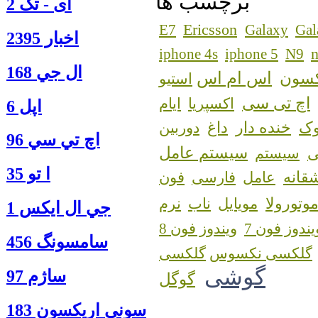
برچسب ها
آی - تک 2
Ericsson
E7
Galaxy
Gal
اخبار 2395
n
iphone 4s
iphone 5
N9
ال جي 168
اس ام اس
کسون
استیو
اچ تی سی
اکسپریا
ایام
اپل 6
ک
خنده دار
داغ
دوربین
اچ تي سي 96
سیستم عامل
سیستم
ا‍ تو 35
قانه
عامل
فارسی
فون
وتورولا
مویایل
ناب
نرم
جي ال ايكس 1
یندوز فون 7
ویندوز فون 8
سامسونگ 456
گلکسی نکسوس
گوشی
ساژم 97
گوگل
سوني اريكسون 183