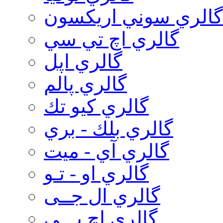
گالري سوني اريكسون
گالري اچ تي سي
گالري اپل
گالري پالم
گالري كيو تك
گالري بلك - بري
گالري آي - ميت
گالري او - تـو
گالري ال جــی
گالري اچ پـــی