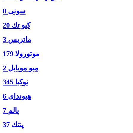
سونی 0
كيو تك 20
ماتريس 3
موتورولا 179
ميو موبايل 2
نوكيا 345
هیوندای 6
پالم 7
پنتك 37