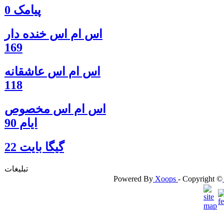
پیامک 0
اس ام اس خنده دار
169
اس ام اس عاشقانه
118
اس ام اس مخصوص
ایام 90
گيگا بايت 22
تبلیغات
Powered By
Xoops
- Copyright ©