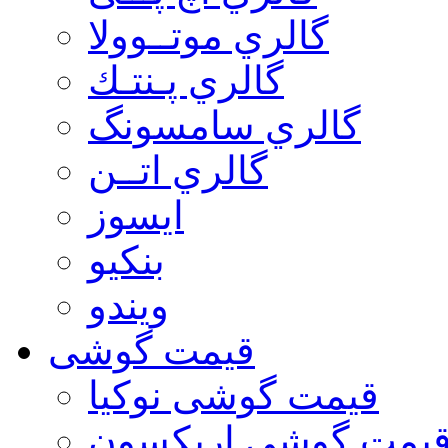
گالري موتــوولا
گالري پـنتـك
گالري سامسونگ
گالري اتــن
ایسوز
بنکیو
ویندو
قیمت گوشی
قیمت گوشی نوكيا
یمت گوشی اريكسون