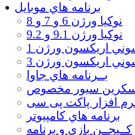
برنامه هاي موبايل
نوکیا ورژن 6 و 7 و 8
نوکیا ورژن 9.1 و 9.2
ني اريكسون ورژن 1
ني اريكسون ورژن 3
بــرنامه هاي جاوا
سكرين سيور مخصوص
رم افزار پاکت پی سی
برنامه هاي كامپيوتر
كــيجــن بازي و برنامه