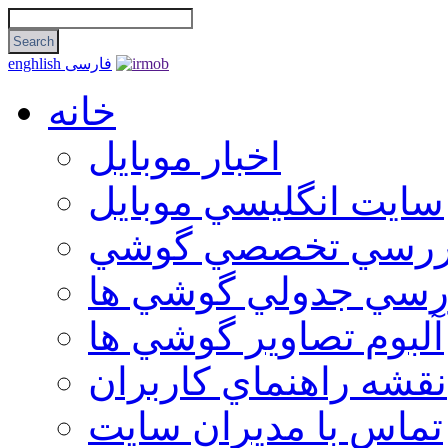
فارسی
enghlish
خانه
اخبار موبایل
سايت انگليسي موبايل
ررسي تخصصي گوشي
رسي جدولي گوشي ها
آلبوم تصاوير گوشي ها
نقشه راهنماي كاربران
تماس با مديران سايت