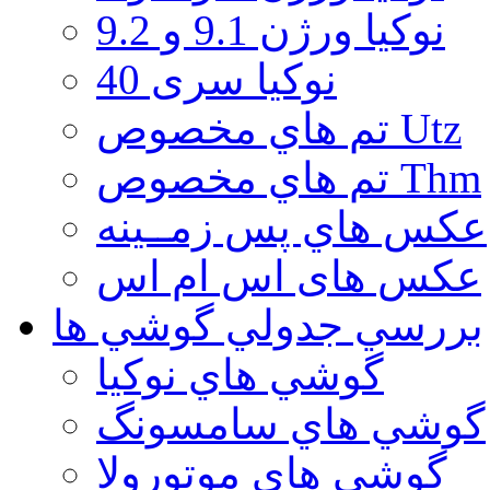
نوكيا ورژن 9.1 و 9.2
نوکیا سری 40
تم هاي مخصوص Utz
تم هاي مخصوص Thm
عكس هاي پس زمــينه
عكس های اس ام اس
بررسي جدولي گوشي ها
گوشي هاي نوكيا
گوشي هاي سامسونگ
گوشي هاي موتورولا