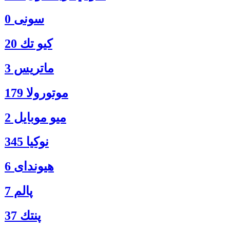
سونی 0
كيو تك 20
ماتريس 3
موتورولا 179
ميو موبايل 2
نوكيا 345
هیوندای 6
پالم 7
پنتك 37