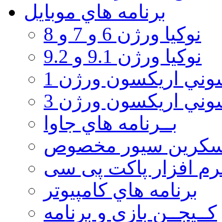
برنامه هاي موبايل
نوکیا ورژن 6 و 7 و 8
نوکیا ورژن 9.1 و 9.2
ني اريكسون ورژن 1
ني اريكسون ورژن 3
بــرنامه هاي جاوا
سكرين سيور مخصوص
رم افزار پاکت پی سی
برنامه هاي كامپيوتر
كــيجــن بازي و برنامه