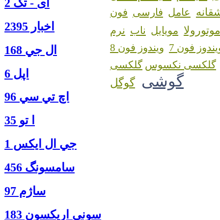
آی - تک 2
قانه
عامل
فارسی
فون
اخبار 2395
وتورولا
مویایل
ناب
نرم
یندوز فون 7
ویندوز فون 8
ال جي 168
گلکسی نکسوس
اپل 6
گوشی
گوگل
اچ تي سي 96
ا‍ تو 35
جي ال ايكس 1
سامسونگ 456
ساژم 97
سوني اريكسون 183