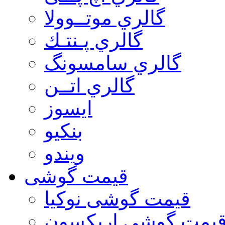
گالري موتــوولا
گالري پـنتـك
گالري سامسونگ
گالري اتــن
ایسوز
بنکیو
ویندو
قیمت گوشی
قیمت گوشی نوكيا
یمت گوشی اريكسون