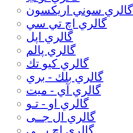
گالري سوني اريكسون
گالري اچ تي سي
گالري اپل
گالري پالم
گالري كيو تك
گالري بلك - بري
گالري آي - ميت
گالري او - تـو
گالري ال جــی
گالري اچ پـــی