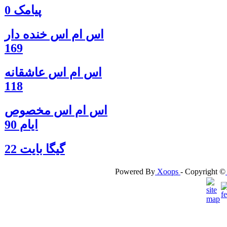
پیامک 0
اس ام اس خنده دار
169
اس ام اس عاشقانه
118
اس ام اس مخصوص
ایام 90
گيگا بايت 22
Powered By
Xoops
- Copyright ©