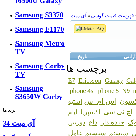
I6500U Galaxy
Samsung S3370
فهرست قیمت گوشی
»
آی میت
Samsung E1170
Samsung Metro
TV
رانتی
تاریخ
Samsung Corby
برچسب ها
TV
Ericsson
E7
Galaxy
Gal
Samsung
n
iphone 4s
iphone 5
N9
S3650W Corby
اس ام اس
کسون
استیو
برند ها
اچ تی سی
اکسپریا
ایام
ک
خنده دار
داغ
دوربین
آي ميت 34
سیستم عامل
سیستم