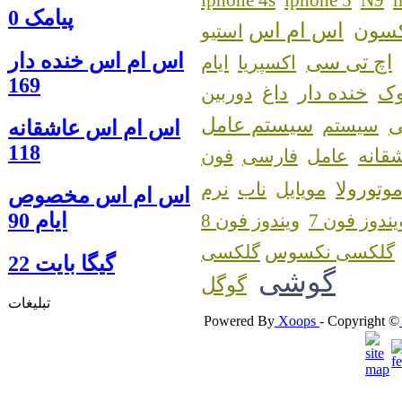
iphone 4s
iphone 5
N9
پیامک 0
اس ام اس
کسون
استیو
اس ام اس خنده دار
اچ تی سی
اکسپریا
ایام
169
ک
خنده دار
داغ
دوربین
سیستم عامل
سیستم
اس ام اس عاشقانه
118
قانه
عامل
فارسی
فون
وتورولا
مویایل
ناب
نرم
اس ام اس مخصوص
ایام 90
یندوز فون 7
ویندوز فون 8
گلکسی نکسوس
گيگا بايت 22
گوشی
گوگل
تبلیغات
Powered By
Xoops
- Copyright ©