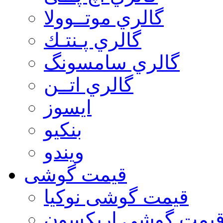
گالري موتــوولا
گالري پـنتـك
گالري سامسونگ
گالري اتــن
ایسوز
بنکیو
ویندو
قیمت گوشی
قیمت گوشی نوكيا
یمت گوشی اريكسون