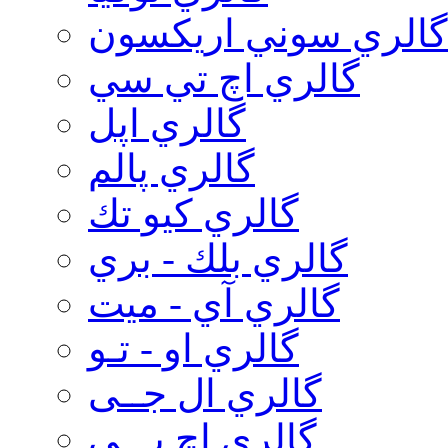
گالري سوني اريكسون
گالري اچ تي سي
گالري اپل
گالري پالم
گالري كيو تك
گالري بلك - بري
گالري آي - ميت
گالري او - تـو
گالري ال جــی
گالري اچ پـــی