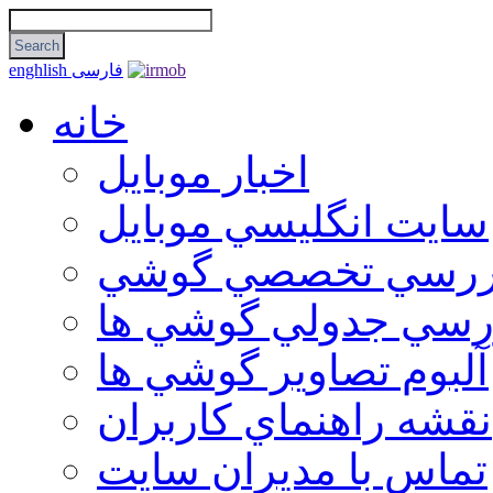
فارسی
enghlish
خانه
اخبار موبایل
سايت انگليسي موبايل
ررسي تخصصي گوشي
رسي جدولي گوشي ها
آلبوم تصاوير گوشي ها
نقشه راهنماي كاربران
تماس با مديران سايت