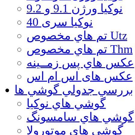
نوكيا ورژن 9.1 و 9.2
نوکیا سری 40
تم هاي مخصوص Utz
تم هاي مخصوص Thm
عكس هاي پس زمــينه
عكس های اس ام اس
بررسي جدولي گوشي ها
گوشي هاي نوكيا
گوشي هاي سامسونگ
گوشي هاي موتورولا