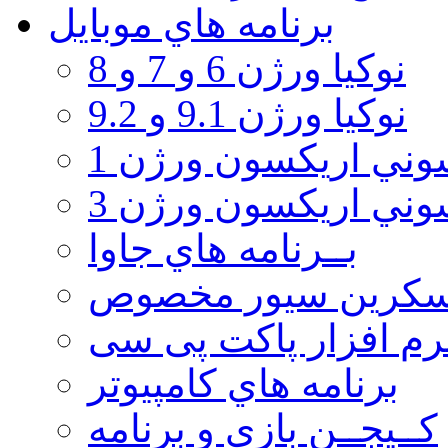
برنامه هاي موبايل
نوکیا ورژن 6 و 7 و 8
نوکیا ورژن 9.1 و 9.2
ني اريكسون ورژن 1
ني اريكسون ورژن 3
بــرنامه هاي جاوا
سكرين سيور مخصوص
رم افزار پاکت پی سی
برنامه هاي كامپيوتر
كــيجــن بازي و برنامه