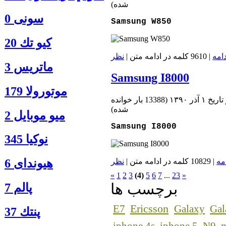
شده
)
سونی 0
Samsung W850
كيو تك 20
دامه
| 9610 کلمه در ادامه متن |
نظر
ماتريس 3
Samsung I8000
موتورولا 179
ريخ ۱ آذر ۱۳۹۰
(
13388 بار خوانده
شده
)
ميو موبايل 2
Samsung I8000
نوكيا 345
مه
| 10829 کلمه در ادامه متن |
نظر
هیوندای 6
«
1
2
3
(4)
5
6
7
...
23
»
برچسب ها
پالم 7
Ericsson
E7
Galaxy
Gal
پنتك 37
n