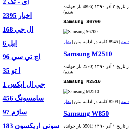
آی - تک 2
تاريخ ۲ آذر ۱۳۹۰
(
4896 بار خوانده
شده
)
اخبار 2395
Samsung S6700
ال جي 168
دامه
| 8945 کلمه در ادامه متن |
نظر
اپل 6
Samsung M2510
اچ تي سي 96
تاريخ ۱ آذر ۱۳۹۰
(
2570 بار خوانده
ا‍ تو 35
شده
)
Samsung M2510
جي ال ايكس 1
سامسونگ 456
دامه
| 8509 کلمه در ادامه متن |
نظر
ساژم 97
Samsung W850
سوني اريكسون 183
تاريخ ۱ آذر ۱۳۹۰
(
3501 بار خوانده