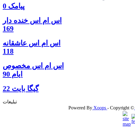
پیامک 0
اس ام اس خنده دار
169
اس ام اس عاشقانه
118
اس ام اس مخصوص
ایام 90
گيگا بايت 22
تبلیغات
Powered By
Xoops
- Copyright ©