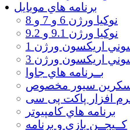
برنامه هاي موبايل
نوکیا ورژن 6 و 7 و 8
نوکیا ورژن 9.1 و 9.2
ني اريكسون ورژن 1
ني اريكسون ورژن 3
بــرنامه هاي جاوا
سكرين سيور مخصوص
رم افزار پاکت پی سی
برنامه هاي كامپيوتر
كــيجــن بازي و برنامه