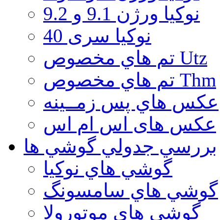
نوكيا ورژن 9.1 و 9.2
نوکیا سری 40
تم هاي مخصوص Utz
تم هاي مخصوص Thm
عكس هاي پس زمــينه
عكس های اس ام اس
بررسي جدولي گوشي ها
گوشي هاي نوكيا
گوشي هاي سامسونگ
گوشي هاي موتورولا