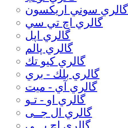
گالري سوني اريكسون
گالري اچ تي سي
گالري اپل
گالري پالم
گالري كيو تك
گالري بلك - بري
گالري آي - ميت
گالري او - تـو
گالري ال جــی
گالري اچ پـــی