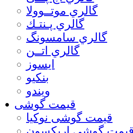
گالري موتــوولا
گالري پـنتـك
گالري سامسونگ
گالري اتــن
ایسوز
بنکیو
ویندو
قیمت گوشی
قیمت گوشی نوكيا
یمت گوشی اريكسون