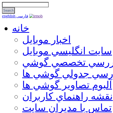
فارسی
enghlish
خانه
اخبار موبایل
سايت انگليسي موبايل
ررسي تخصصي گوشي
رسي جدولي گوشي ها
آلبوم تصاوير گوشي ها
نقشه راهنماي كاربران
تماس با مديران سايت