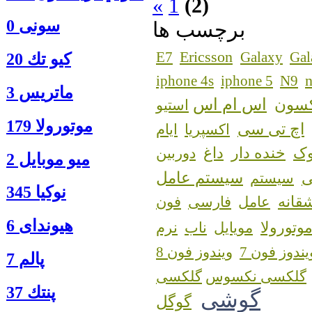
«
1
(2)
سونی 0
برچسب ها
Ericsson
E7
Galaxy
Gal
كيو تك 20
n
iphone 4s
iphone 5
N9
ماتريس 3
اس ام اس
کسون
استیو
موتورولا 179
اچ تی سی
اکسپریا
ایام
ک
خنده دار
داغ
دوربین
ميو موبايل 2
سیستم عامل
سیستم
نوكيا 345
قانه
عامل
فارسی
فون
هیوندای 6
وتورولا
مویایل
ناب
نرم
یندوز فون 7
ویندوز فون 8
پالم 7
گلکسی نکسوس
پنتك 37
گوشی
گوگل