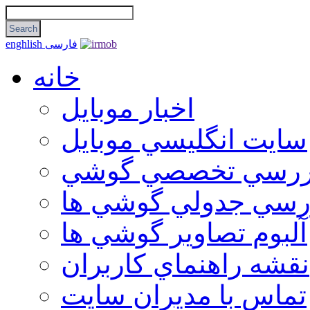
فارسی
enghlish
خانه
اخبار موبایل
سايت انگليسي موبايل
ررسي تخصصي گوشي
رسي جدولي گوشي ها
آلبوم تصاوير گوشي ها
نقشه راهنماي كاربران
تماس با مديران سايت