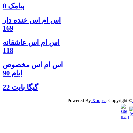
پیامک 0
اس ام اس خنده دار
169
اس ام اس عاشقانه
118
اس ام اس مخصوص
ایام 90
گيگا بايت 22
Powered By
Xoops
- Copyright ©