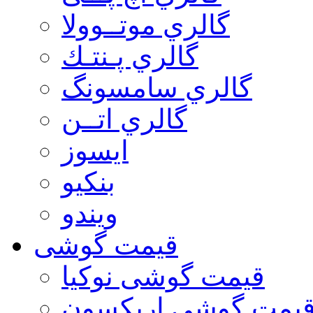
گالري موتــوولا
گالري پـنتـك
گالري سامسونگ
گالري اتــن
ایسوز
بنکیو
ویندو
قیمت گوشی
قیمت گوشی نوكيا
یمت گوشی اريكسون