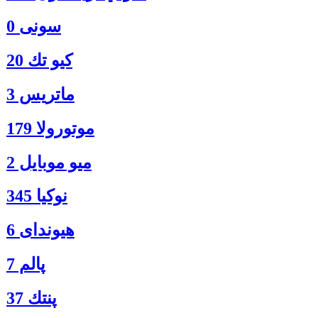
سونی 0
كيو تك 20
ماتريس 3
موتورولا 179
ميو موبايل 2
نوكيا 345
هیوندای 6
پالم 7
پنتك 37