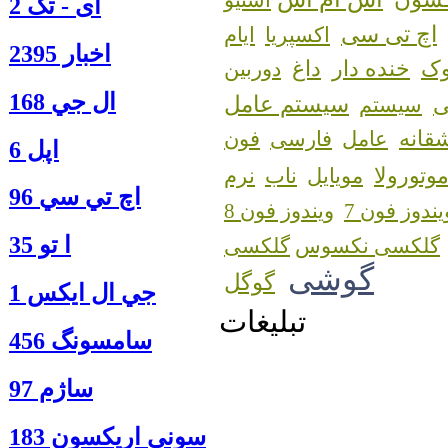
استیو
آی - تک 2
اچ تی سی
اکسپریا
ایام
اخبار 2395
ک
خنده دار
داغ
دوربین
ال جي 168
سیستم عامل
سیستم
قانه
عامل
فارسی
فون
اپل 6
وتورولا
مویایل
ناب
نرم
اچ تي سي 96
یندوز فون 7
ویندوز فون 8
ا‍ تو 35
گلکسی نکسوس
گوشی
گوگل
جي ال ايكس 1
تبلیغات
سامسونگ 456
ساژم 97
سوني اريكسون 183