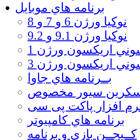
برنامه هاي موبايل
نوکیا ورژن 6 و 7 و 8
نوکیا ورژن 9.1 و 9.2
ني اريكسون ورژن 1
ني اريكسون ورژن 3
بــرنامه هاي جاوا
سكرين سيور مخصوص
رم افزار پاکت پی سی
برنامه هاي كامپيوتر
كــيجــن بازي و برنامه