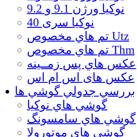
نوكيا ورژن 9.1 و 9.2
نوکیا سری 40
تم هاي مخصوص Utz
تم هاي مخصوص Thm
عكس هاي پس زمــينه
عكس های اس ام اس
بررسي جدولي گوشي ها
گوشي هاي نوكيا
گوشي هاي سامسونگ
گوشي هاي موتورولا