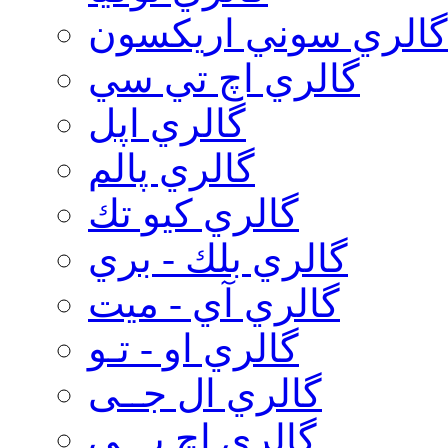
گالري سوني اريكسون
گالري اچ تي سي
گالري اپل
گالري پالم
گالري كيو تك
گالري بلك - بري
گالري آي - ميت
گالري او - تـو
گالري ال جــی
گالري اچ پـــی