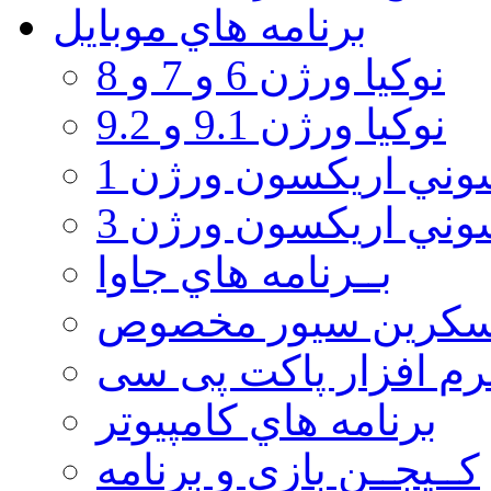
برنامه هاي موبايل
نوکیا ورژن 6 و 7 و 8
نوکیا ورژن 9.1 و 9.2
ني اريكسون ورژن 1
ني اريكسون ورژن 3
بــرنامه هاي جاوا
سكرين سيور مخصوص
رم افزار پاکت پی سی
برنامه هاي كامپيوتر
كــيجــن بازي و برنامه