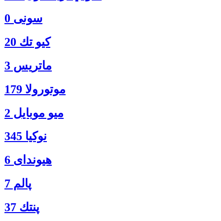
سونی 0
كيو تك 20
ماتريس 3
موتورولا 179
ميو موبايل 2
نوكيا 345
هیوندای 6
پالم 7
پنتك 37