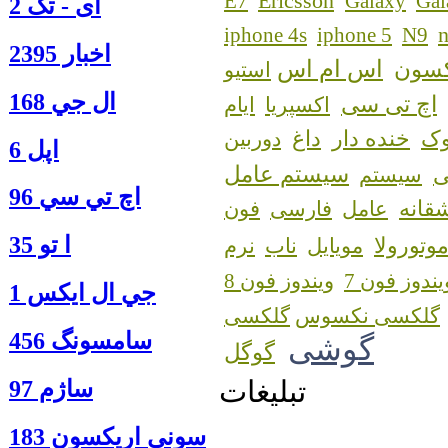
Ericsson
E7
Galaxy
Gal
آی - تک 2
n
iphone 4s
iphone 5
N9
اخبار 2395
اس ام اس
کسون
استیو
ال جي 168
اچ تی سی
اکسپریا
ایام
ک
خنده دار
داغ
دوربین
اپل 6
سیستم عامل
سیستم
اچ تي سي 96
قانه
عامل
فارسی
فون
ا‍ تو 35
وتورولا
مویایل
ناب
نرم
یندوز فون 7
ویندوز فون 8
جي ال ايكس 1
گلکسی نکسوس
سامسونگ 456
گوشی
گوگل
تبلیغات
ساژم 97
سوني اريكسون 183