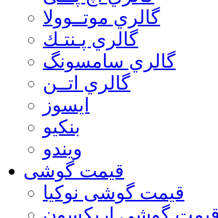
گالري موتــوولا
گالري پـنتـك
گالري سامسونگ
گالري اتــن
ایسوز
بنکیو
ویندو
قیمت گوشی
قیمت گوشی نوكيا
یمت گوشی اريكسون