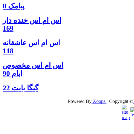
پیامک 0
اس ام اس خنده دار
169
اس ام اس عاشقانه
118
اس ام اس مخصوص
ایام 90
گيگا بايت 22
Powered By
Xoops
- Copyright ©