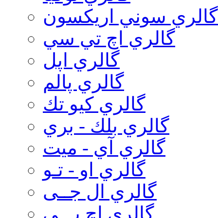
گالري سوني اريكسون
گالري اچ تي سي
گالري اپل
گالري پالم
گالري كيو تك
گالري بلك - بري
گالري آي - ميت
گالري او - تـو
گالري ال جــی
گالري اچ پـــی