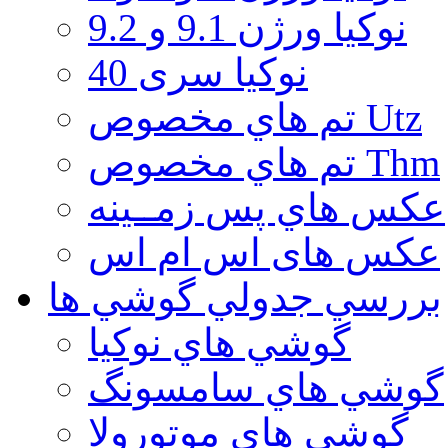
نوكيا ورژن 9.1 و 9.2
نوکیا سری 40
تم هاي مخصوص Utz
تم هاي مخصوص Thm
عكس هاي پس زمــينه
عكس های اس ام اس
بررسي جدولي گوشي ها
گوشي هاي نوكيا
گوشي هاي سامسونگ
گوشي هاي موتورولا