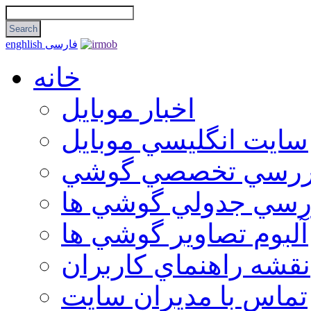
فارسی
enghlish
خانه
اخبار موبایل
سايت انگليسي موبايل
ررسي تخصصي گوشي
رسي جدولي گوشي ها
آلبوم تصاوير گوشي ها
نقشه راهنماي كاربران
تماس با مديران سايت