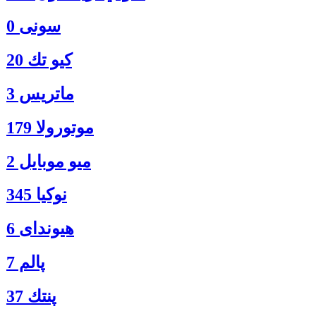
سونی 0
كيو تك 20
ماتريس 3
موتورولا 179
ميو موبايل 2
نوكيا 345
هیوندای 6
پالم 7
پنتك 37