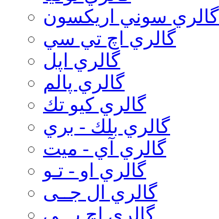
گالري سوني اريكسون
گالري اچ تي سي
گالري اپل
گالري پالم
گالري كيو تك
گالري بلك - بري
گالري آي - ميت
گالري او - تـو
گالري ال جــی
گالري اچ پـــی