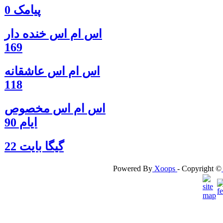
پیامک 0
اس ام اس خنده دار
169
اس ام اس عاشقانه
118
اس ام اس مخصوص
ایام 90
گيگا بايت 22
Powered By
Xoops
- Copyright ©