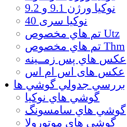
نوكيا ورژن 9.1 و 9.2
نوکیا سری 40
تم هاي مخصوص Utz
تم هاي مخصوص Thm
عكس هاي پس زمــينه
عكس های اس ام اس
بررسي جدولي گوشي ها
گوشي هاي نوكيا
گوشي هاي سامسونگ
گوشي هاي موتورولا