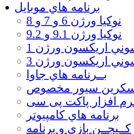
برنامه هاي موبايل
نوکیا ورژن 6 و 7 و 8
نوکیا ورژن 9.1 و 9.2
ني اريكسون ورژن 1
ني اريكسون ورژن 3
بــرنامه هاي جاوا
سكرين سيور مخصوص
رم افزار پاکت پی سی
برنامه هاي كامپيوتر
كــيجــن بازي و برنامه