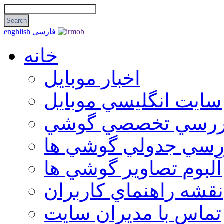
فارسی
enghlish
خانه
اخبار موبایل
سايت انگليسي موبايل
ررسي تخصصي گوشي
رسي جدولي گوشي ها
آلبوم تصاوير گوشي ها
نقشه راهنماي كاربران
تماس با مديران سايت