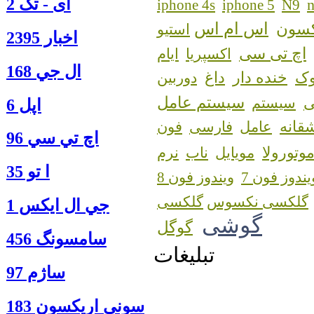
آی - تک 2
n
iphone 4s
iphone 5
N9
اس ام اس
کسون
استیو
اخبار 2395
اچ تی سی
اکسپریا
ایام
ال جي 168
ک
خنده دار
داغ
دوربین
سیستم عامل
سیستم
اپل 6
قانه
عامل
فارسی
فون
اچ تي سي 96
وتورولا
مویایل
ناب
نرم
ا‍ تو 35
یندوز فون 7
ویندوز فون 8
گلکسی نکسوس
جي ال ايكس 1
گوشی
گوگل
سامسونگ 456
تبلیغات
ساژم 97
سوني اريكسون 183