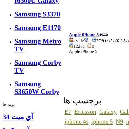
I6500U Galaxy
Samsung S3370
Samsung E1170
Apple iPhone 5
Samsung Metro
azade
۱۳۹۱/۱۱/۲۵ ۱
12281
0
TV
Apple iPhone 5
Samsung Corby
TV
Samsung
S3650W Corby
برچسب ها
برند ها
Ericsson
E7
Galaxy
Gal
آي ميت 34
n
iphone 4s
iphone 5
N9