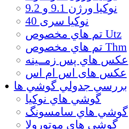
نوكيا ورژن 9.1 و 9.2
نوکیا سری 40
تم هاي مخصوص Utz
تم هاي مخصوص Thm
عكس هاي پس زمــينه
عكس های اس ام اس
بررسي جدولي گوشي ها
گوشي هاي نوكيا
گوشي هاي سامسونگ
گوشي هاي موتورولا