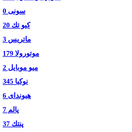
سونی 0
كيو تك 20
ماتريس 3
موتورولا 179
ميو موبايل 2
نوكيا 345
هیوندای 6
پالم 7
پنتك 37