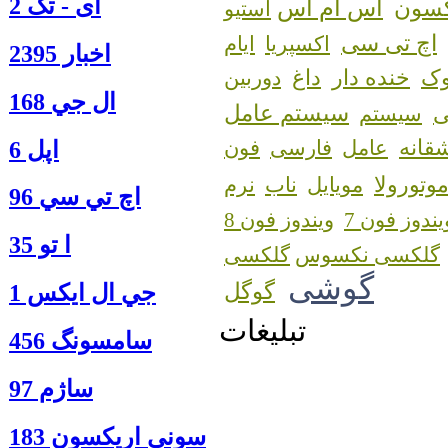
آی - تک 2
اس ام اس
کسون
استیو
اچ تی سی
اکسپریا
ایام
اخبار 2395
ک
خنده دار
داغ
دوربین
ال جي 168
سیستم عامل
سیستم
قانه
عامل
فارسی
فون
اپل 6
وتورولا
مویایل
ناب
نرم
اچ تي سي 96
یندوز فون 7
ویندوز فون 8
ا‍ تو 35
گلکسی نکسوس
گوشی
گوگل
جي ال ايكس 1
تبلیغات
سامسونگ 456
ساژم 97
سوني اريكسون 183