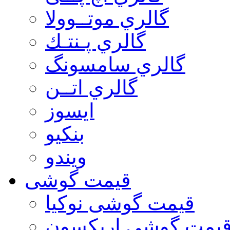
گالري موتــوولا
گالري پـنتـك
گالري سامسونگ
گالري اتــن
ایسوز
بنکیو
ویندو
قیمت گوشی
قیمت گوشی نوكيا
یمت گوشی اريكسون