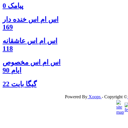
پیامک 0
اس ام اس خنده دار
169
اس ام اس عاشقانه
118
اس ام اس مخصوص
ایام 90
گيگا بايت 22
Powered By
Xoops
- Copyright ©