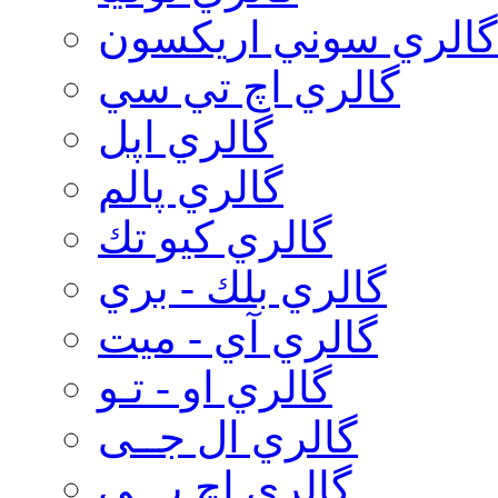
گالري سوني اريكسون
گالري اچ تي سي
گالري اپل
گالري پالم
گالري كيو تك
گالري بلك - بري
گالري آي - ميت
گالري او - تـو
گالري ال جــی
گالري اچ پـــی