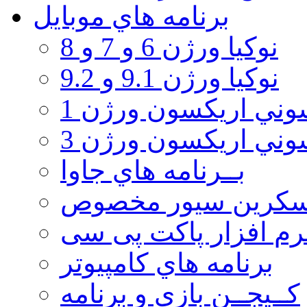
برنامه هاي موبايل
نوکیا ورژن 6 و 7 و 8
نوکیا ورژن 9.1 و 9.2
ني اريكسون ورژن 1
ني اريكسون ورژن 3
بــرنامه هاي جاوا
سكرين سيور مخصوص
رم افزار پاکت پی سی
برنامه هاي كامپيوتر
كــيجــن بازي و برنامه