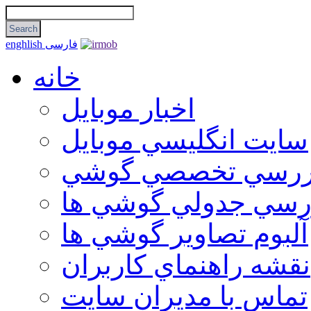
فارسی
enghlish
خانه
اخبار موبایل
سايت انگليسي موبايل
ررسي تخصصي گوشي
رسي جدولي گوشي ها
آلبوم تصاوير گوشي ها
نقشه راهنماي كاربران
تماس با مديران سايت