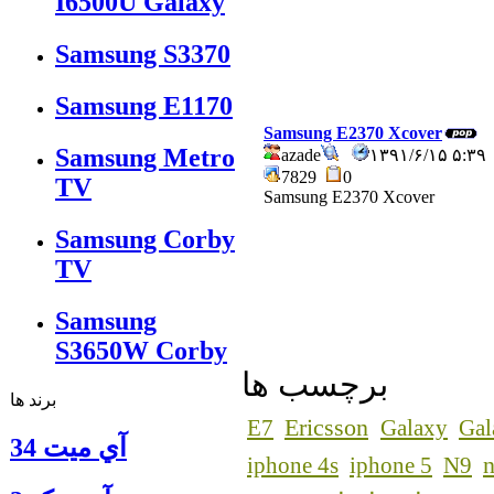
I6500U Galaxy
Samsung S3370
Samsung E1170
Samsung E2370 Xcover
Samsung Metro
azade
۱۳۹۱/۶/۱۵ ۵:
7829
0
TV
Samsung E2370 Xcover
Samsung Corby
TV
Samsung
S3650W Corby
برچسب ها
برند ها
Ericsson
E7
Galaxy
Gal
آي ميت 34
n
iphone 4s
iphone 5
N9