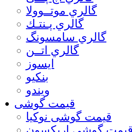
گالري موتــوولا
گالري پـنتـك
گالري سامسونگ
گالري اتــن
ایسوز
بنکیو
ویندو
قیمت گوشی
قیمت گوشی نوكيا
یمت گوشی اريكسون