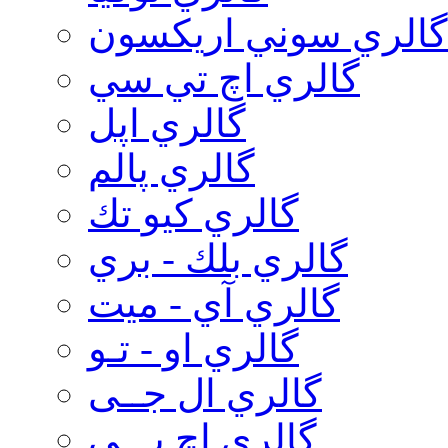
گالري سوني اريكسون
گالري اچ تي سي
گالري اپل
گالري پالم
گالري كيو تك
گالري بلك - بري
گالري آي - ميت
گالري او - تـو
گالري ال جــی
گالري اچ پـــی