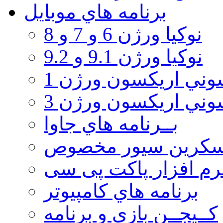
برنامه هاي موبايل
نوکیا ورژن 6 و 7 و 8
نوکیا ورژن 9.1 و 9.2
ني اريكسون ورژن 1
ني اريكسون ورژن 3
بــرنامه هاي جاوا
سكرين سيور مخصوص
رم افزار پاکت پی سی
برنامه هاي كامپيوتر
كــيجــن بازي و برنامه