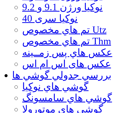
نوكيا ورژن 9.1 و 9.2
نوکیا سری 40
تم هاي مخصوص Utz
تم هاي مخصوص Thm
عكس هاي پس زمــينه
عكس های اس ام اس
بررسي جدولي گوشي ها
گوشي هاي نوكيا
گوشي هاي سامسونگ
گوشي هاي موتورولا