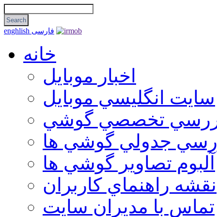
فارسی
enghlish
خانه
اخبار موبایل
سايت انگليسي موبايل
ررسي تخصصي گوشي
رسي جدولي گوشي ها
آلبوم تصاوير گوشي ها
نقشه راهنماي كاربران
تماس با مديران سايت