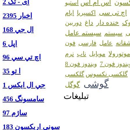
آی - تک 2
اس ام اس
کسون
استیو
اچ تی سی
اکسپریا
ایام
اخبار 2395
ک
خنده دار
داغ
دوربین
ال جي 168
سیستم عامل
سیستم
قانه
عامل
فارسی
فون
اپل 6
وتورولا
مویایل
ناب
نرم
اچ تي سي 96
یندوز فون 7
ویندوز فون 8
ا‍ تو 35
گلکسی نکسوس
گوشی
گوگل
جي ال ايكس 1
تبلیغات
سامسونگ 456
ساژم 97
سوني اريكسون 183