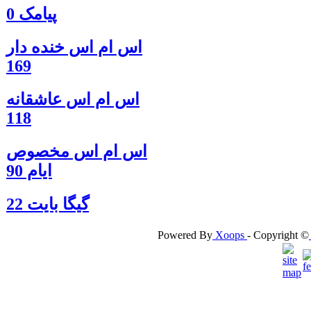
پیامک 0
اس ام اس خنده دار
169
اس ام اس عاشقانه
118
اس ام اس مخصوص
ایام 90
گيگا بايت 22
Powered By
Xoops
- Copyright ©