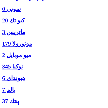
سونی 0
كيو تك 20
ماتريس 3
موتورولا 179
ميو موبايل 2
نوكيا 345
هیوندای 6
پالم 7
پنتك 37