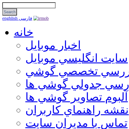
فارسی
enghlish
خانه
اخبار موبایل
سايت انگليسي موبايل
ررسي تخصصي گوشي
رسي جدولي گوشي ها
آلبوم تصاوير گوشي ها
نقشه راهنماي كاربران
تماس با مديران سايت