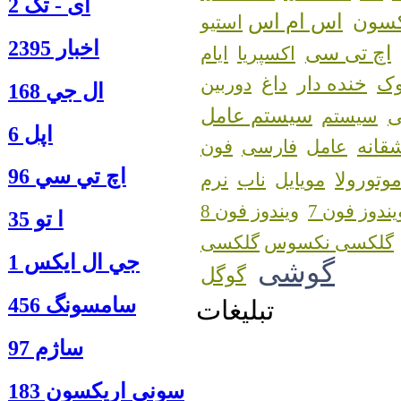
آی - تک 2
اس ام اس
کسون
استیو
اخبار 2395
اچ تی سی
اکسپریا
ایام
ک
خنده دار
داغ
دوربین
ال جي 168
سیستم عامل
سیستم
اپل 6
قانه
عامل
فارسی
فون
اچ تي سي 96
وتورولا
مویایل
ناب
نرم
یندوز فون 7
ویندوز فون 8
ا‍ تو 35
گلکسی نکسوس
جي ال ايكس 1
گوشی
گوگل
سامسونگ 456
تبلیغات
ساژم 97
سوني اريكسون 183