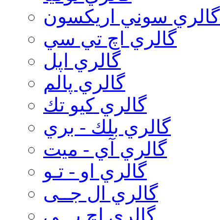
گالري سوني اريكسون
گالري اچ تي سي
گالري اپل
گالري پالم
گالري كيو تك
گالري بلك - بري
گالري آي - ميت
گالري او - تـو
گالري ال جــی
گالري اچ پـــی