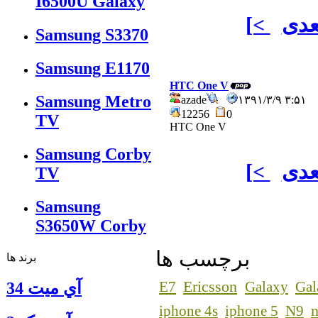
I6500U Galaxy
عدی
[<
Samsung S3370
Samsung E1170
HTC One V
Samsung Metro
azade
۱۳۹۱/۳/۹ ۳:۵۱
12256
0
TV
HTC One V
Samsung Corby
عدی
[<
TV
Samsung
S3650W Corby
برچسب ها
برند ها
Ericsson
E7
Galaxy
Gal
آي ميت 34
n
iphone 4s
iphone 5
N9