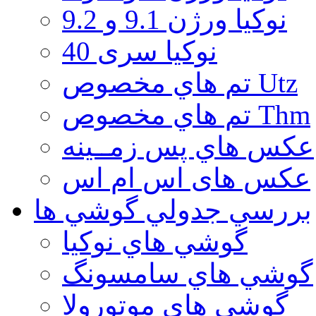
نوكيا ورژن 9.1 و 9.2
نوکیا سری 40
تم هاي مخصوص Utz
تم هاي مخصوص Thm
عكس هاي پس زمــينه
عكس های اس ام اس
بررسي جدولي گوشي ها
گوشي هاي نوكيا
گوشي هاي سامسونگ
گوشي هاي موتورولا