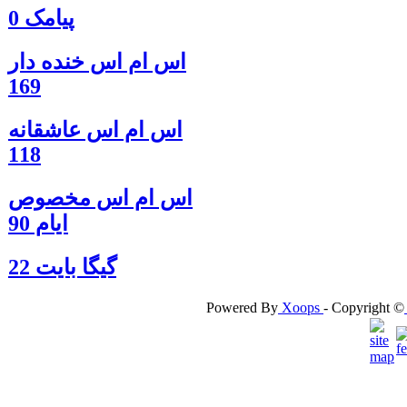
پیامک 0
اس ام اس خنده دار
169
اس ام اس عاشقانه
118
اس ام اس مخصوص
ایام 90
گيگا بايت 22
Powered By
Xoops
- Copyright ©