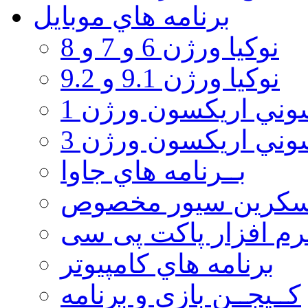
برنامه هاي موبايل
نوکیا ورژن 6 و 7 و 8
نوکیا ورژن 9.1 و 9.2
ني اريكسون ورژن 1
ني اريكسون ورژن 3
بــرنامه هاي جاوا
سكرين سيور مخصوص
رم افزار پاکت پی سی
برنامه هاي كامپيوتر
كــيجــن بازي و برنامه