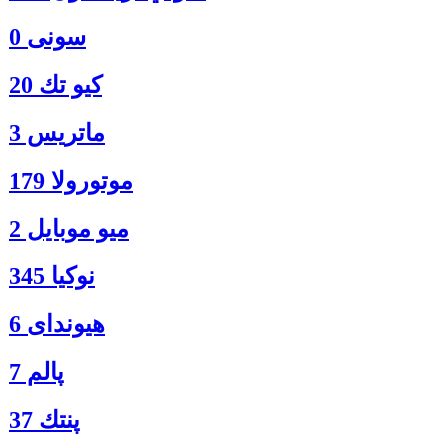
سونی 0
كيو تك 20
ماتريس 3
موتورولا 179
ميو موبايل 2
نوكيا 345
هیوندای 6
پالم 7
پنتك 37