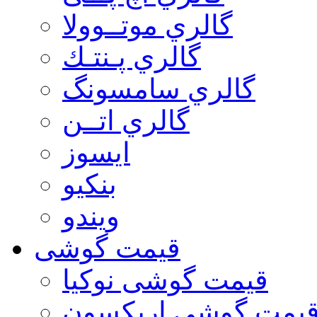
گالري موتــوولا
گالري پـنتـك
گالري سامسونگ
گالري اتــن
ایسوز
بنکیو
ویندو
قیمت گوشی
قیمت گوشی نوكيا
یمت گوشی اريكسون