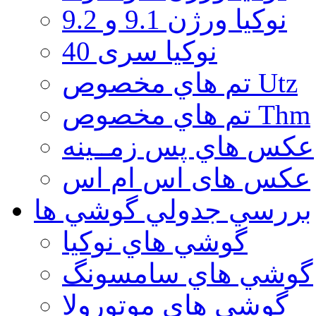
نوكيا ورژن 9.1 و 9.2
نوکیا سری 40
تم هاي مخصوص Utz
تم هاي مخصوص Thm
عكس هاي پس زمــينه
عكس های اس ام اس
بررسي جدولي گوشي ها
گوشي هاي نوكيا
گوشي هاي سامسونگ
گوشي هاي موتورولا