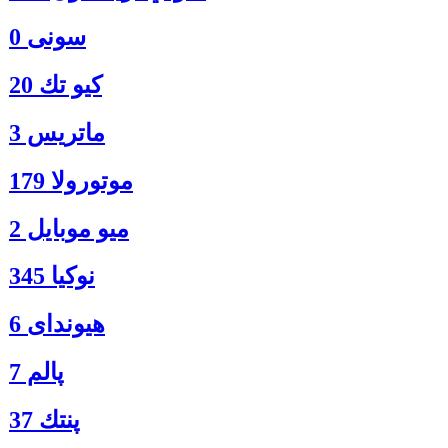
سونی 0
كيو تك 20
ماتريس 3
موتورولا 179
ميو موبايل 2
نوكيا 345
هیوندای 6
پالم 7
پنتك 37