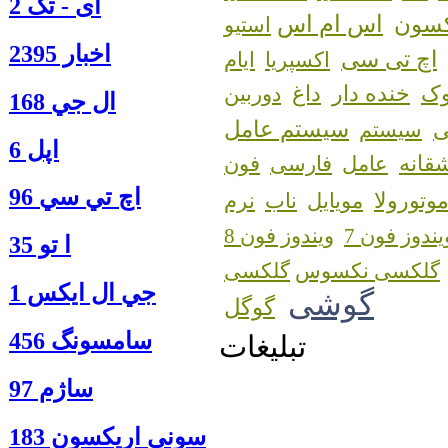
آی - تک 2
اس ام اس
کسون
استیو
اخبار 2395
اچ تی سی
اکسپریا
ایام
ک
خنده دار
داغ
دوربین
ال جي 168
سیستم عامل
سیستم
اپل 6
قانه
عامل
فارسی
فون
اچ تي سي 96
وتورولا
مویایل
ناب
نرم
یندوز فون 7
ویندوز فون 8
ا‍ تو 35
گلکسی نکسوس
جي ال ايكس 1
گوشی
گوگل
سامسونگ 456
تبلیغات
ساژم 97
سوني اريكسون 183