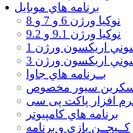
برنامه هاي موبايل
نوکیا ورژن 6 و 7 و 8
نوکیا ورژن 9.1 و 9.2
ني اريكسون ورژن 1
ني اريكسون ورژن 3
بــرنامه هاي جاوا
سكرين سيور مخصوص
رم افزار پاکت پی سی
برنامه هاي كامپيوتر
كــيجــن بازي و برنامه