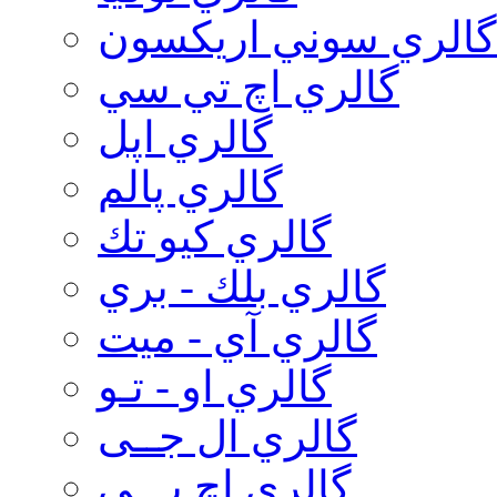
گالري سوني اريكسون
گالري اچ تي سي
گالري اپل
گالري پالم
گالري كيو تك
گالري بلك - بري
گالري آي - ميت
گالري او - تـو
گالري ال جــی
گالري اچ پـــی