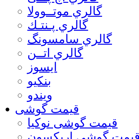
گالري موتــوولا
گالري پـنتـك
گالري سامسونگ
گالري اتــن
ایسوز
بنکیو
ویندو
قیمت گوشی
قیمت گوشی نوكيا
یمت گوشی اريكسون