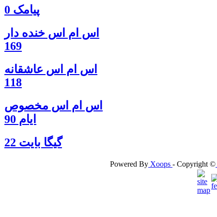
پیامک 0
اس ام اس خنده دار
169
اس ام اس عاشقانه
118
اس ام اس مخصوص
ایام 90
گيگا بايت 22
Powered By
Xoops
- Copyright ©