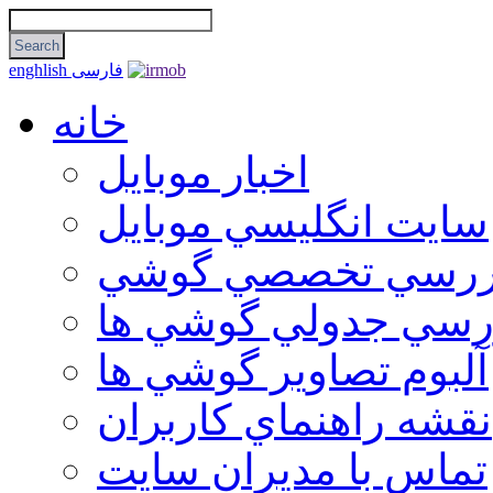
فارسی
enghlish
خانه
اخبار موبایل
سايت انگليسي موبايل
ررسي تخصصي گوشي
رسي جدولي گوشي ها
آلبوم تصاوير گوشي ها
نقشه راهنماي كاربران
تماس با مديران سايت