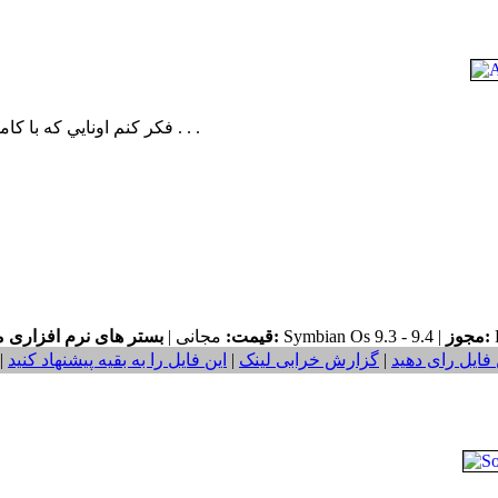
فکر کنم اونايي که با کامپيوتر يا کنسول بازي کردند ديگه احتياج به تعريف نداره . . .
F
مجوز:
Symbian Os 9.3 - 9.4 |
بستر های نرم افزاری مورد نیاز:
قیمت:
مجانی |
 فایل رای دهید
|
گزارش خرابی لینک
|
این فایل را به بقیه پیشنهاد کنید
|