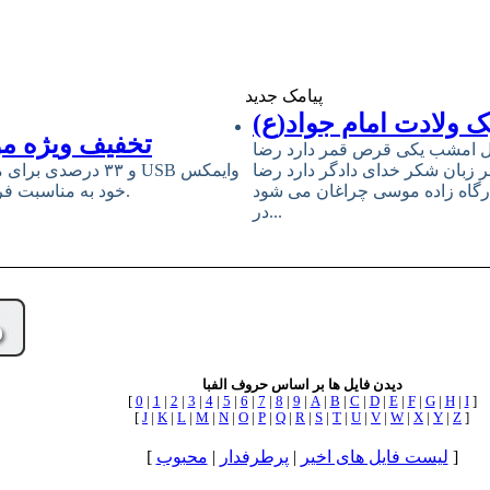
پیامک جدید
 ولادت امام جواد(ع)
تخفیف ویژه مو
ل امشب یکى قرص قمر دارد رضا
ر زبان شکر خداى دادگر دارد رضا
رگاه زاده موسى چراغان مى شود
خود به مناسبت فرارسیدن سالروز میلاد مبارک حضرت امام علی (ع) و روز پدر خبر داد.
در...
دیدن فایل ها بر اساس حروف الفبا
[
0
|
1
|
2
|
3
|
4
|
5
|
6
|
7
|
8
|
9
|
A
|
B
|
C
|
D
|
E
|
F
|
G
|
H
|
I
]
[
J
|
K
|
L
|
M
|
N
|
O
|
P
|
Q
|
R
|
S
|
T
|
U
|
V
|
W
|
X
|
Y
|
Z
]
]
لیست فایل های اخیر
|
پرطرفدار
|
محبوب
[