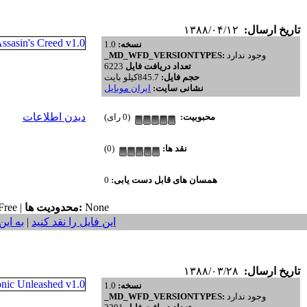
تاریخ ارسال:
۱۳۸۸/۰۴/۱۲
نسخه:
1.0
وجود ندارد
_MD_WFD_VERSIONTYPES:
تعداد دریافت فایل
6223
حجم فایل:
845.7کیلو بایت
نشانی سایت:
ایران موبایل
دیدن اطلاعات
محبوبیت:
(0 رای)
نقد ها:
(0)
همسان های قابل دست یابی:
0
None
محدودیت ها:
ree |
این فایل را نقد کنید
|
به این
تاریخ ارسال:
۱۳۸۸/۰۳/۲۸
نسخه:
1.0
وجود ندارد
_MD_WFD_VERSIONTYPES: