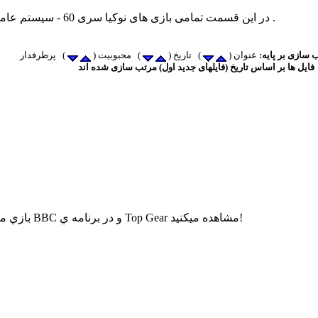
در این قسمت تمامی بازی های نوکیا سری 60 - سیستم عامل 9.3 - 9.4 همانند گوشی های 5800 قرار خواهد گرفت .
 سازی بر پایه:
عنوان (
) تاریخ (
) محبوبیت (
فایل ها بر اساس تاریخ (فایلهای جدید اول) مرتب سازی شده اند
بازي مسابقات اتوموبيل راني ... البته با سبکي که در شبکه ي BBC و در برنامه ي Top Gear مشاهده ميکنيد!