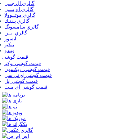
گالري ال جــی
گالري اچ پـــی
گالري موتــوولا
گالري پـنتـك
گالري سامسونگ
گالري اتــن
ایسوز
بنکیو
ویندو
قیمت گوشی
قیمت گوشی نوكيا
قیمت گوشی اريكسون
قیمت گوشی اچ تي سي
قیمت گوشی اپل
قیمت گوشی آی میت