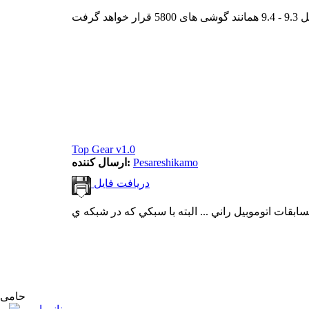
Top Gear v1.0
Pesareshikamo
ارسال کننده:
دریافت فایل
حامی