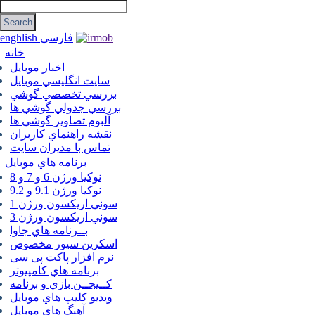
فارسی
enghlish
خانه
اخبار موبایل
سايت انگليسي موبايل
بررسي تخصصي گوشي
بررسي جدولي گوشي ها
آلبوم تصاوير گوشي ها
نقشه راهنماي كاربران
تماس با مديران سايت
برنامه هاي موبايل
نوکیا ورژن 6 و 7 و 8
نوکیا ورژن 9.1 و 9.2
سوني اريكسون ورژن 1
سوني اريكسون ورژن 3
بــرنامه هاي جاوا
اسكرين سيور مخصوص
نرم افزار پاکت پی سی
برنامه هاي كامپيوتر
كــيجــن بازي و برنامه
ويديو كليپ هاي موبايل
آهنگ هاي موبايل