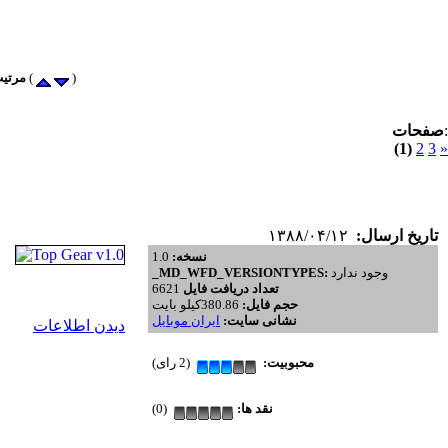
)
) پرطرفدار (
مرتیب
:
صفحات
(1)
2
3
»
تاریخ ارسال:
۱۳۸۸/۰۴/۱۲
نسخه:
1.0
وجود ندارد
_MD_WFD_VERSIONTYPES:
تعداد دریافت فایل
6621
حجم فایل:
380.86کیلو بایت
نشانی سایت:
ایران موبایل
دیدن اطلاعات
محبوبیت:
(2 رای)
نقد ها:
(0)