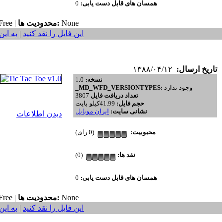
همسان های قابل دست یابی:
0
None
محدودیت ها:
ree |
این فایل را نقد کنید
|
به این
تاریخ ارسال:
۱۳۸۸/۰۴/۱۲
نسخه:
1.0
وجود ندارد
_MD_WFD_VERSIONTYPES:
تعداد دریافت فایل
3807
حجم فایل:
41.99کیلو بایت
نشانی سایت:
ایران موبایل
دیدن اطلاعات
محبوبیت:
(0 رای)
نقد ها:
(0)
همسان های قابل دست یابی:
0
None
محدودیت ها:
ree |
این فایل را نقد کنید
|
به این