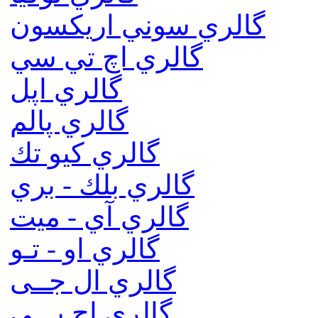
گالري سوني اريكسون
گالري اچ تي سي
گالري اپل
گالري پالم
گالري كيو تك
گالري بلك - بري
گالري آي - ميت
گالري او - تـو
گالري ال جــی
گالري اچ پـــی