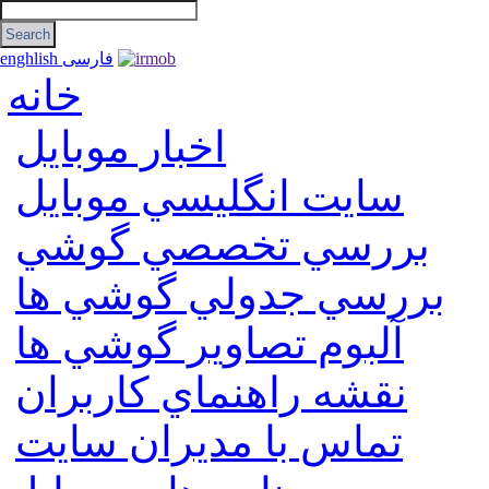
فارسی
enghlish
خانه
اخبار موبایل
سايت انگليسي موبايل
بررسي تخصصي گوشي
بررسي جدولي گوشي ها
آلبوم تصاوير گوشي ها
نقشه راهنماي كاربران
تماس با مديران سايت