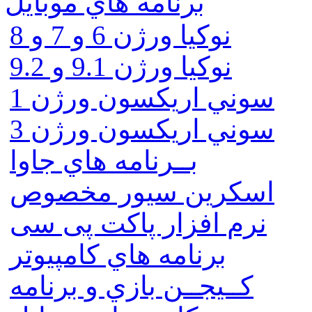
برنامه هاي موبايل
نوکیا ورژن 6 و 7 و 8
نوکیا ورژن 9.1 و 9.2
سوني اريكسون ورژن 1
سوني اريكسون ورژن 3
بــرنامه هاي جاوا
اسكرين سيور مخصوص
نرم افزار پاکت پی سی
برنامه هاي كامپيوتر
كــيجــن بازي و برنامه