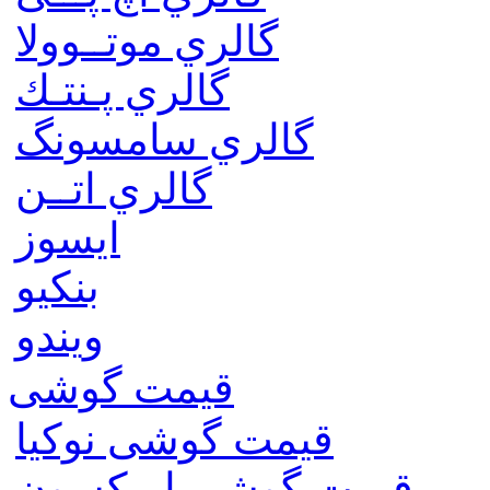
گالري موتــوولا
گالري پـنتـك
گالري سامسونگ
گالري اتــن
ایسوز
بنکیو
ویندو
قیمت گوشی
قیمت گوشی نوكيا
قیمت گوشی اريكسون