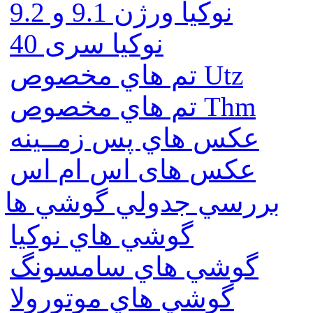
نوكيا ورژن 9.1 و 9.2
نوکیا سری 40
تم هاي مخصوص Utz
تم هاي مخصوص Thm
عكس هاي پس زمــينه
عكس های اس ام اس
بررسي جدولي گوشي ها
گوشي هاي نوكيا
گوشي هاي سامسونگ
گوشي هاي موتورولا