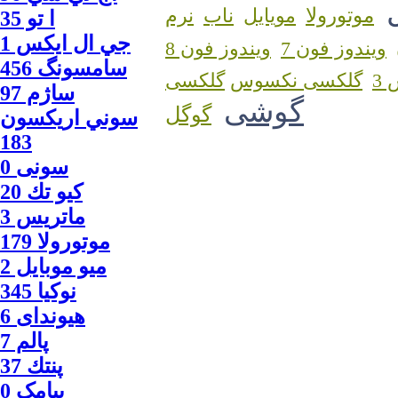
موتورولا
مویایل
ناب
نرم
ا‍ تو 35
جي ال ايكس 1
ویندوز فون 7
ویندوز فون 8
سامسونگ 456
3
گلکسی نکسوس
ساژم 97
گوشی
گوگل
سوني اريكسون
183
سونی 0
كيو تك 20
ماتريس 3
موتورولا 179
ميو موبايل 2
نوكيا 345
هیوندای 6
پالم 7
پنتك 37
پیامک 0