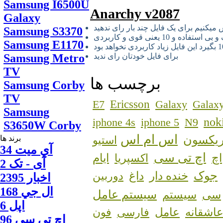
Samsung I6500U
Anarchy v2087
Galaxy
میکنیم برای یک فایل چند بار رای ندهید
Samsung S3370
Samsung E1170
برای فایل خودتان رای ندید
Samsung Metro
TV
برچسب ها
Samsung Corby
TV
Ericsson
E7
Galaxy
Galaxy
Samsung
nok
iphone 4s
iphone 5
N9
S3650W Corby
اس ام اس
ریکسون
استیو
برند ها
آي ميت 34
اچ تی سی
اچ
اکسپریا
ایام
آی - تک 2
جوک
خنده دار
داغ
دوربین
اخبار 2395
ال جي 168
سیستم عامل
سی
سیستم
اپل 6
اشقانه
عامل
فارسی
فون
اچ تي سي 96