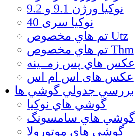
نوكيا ورژن 9.1 و 9.2
نوکیا سری 40
تم هاي مخصوص Utz
تم هاي مخصوص Thm
عكس هاي پس زمــينه
عكس های اس ام اس
بررسي جدولي گوشي ها
گوشي هاي نوكيا
گوشي هاي سامسونگ
گوشي هاي موتورولا