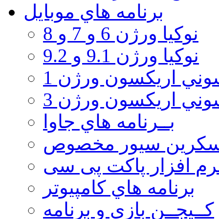
برنامه هاي موبايل
نوکیا ورژن 6 و 7 و 8
نوکیا ورژن 9.1 و 9.2
ني اريكسون ورژن 1
ني اريكسون ورژن 3
بــرنامه هاي جاوا
سكرين سيور مخصوص
رم افزار پاکت پی سی
برنامه هاي كامپيوتر
كــيجــن بازي و برنامه