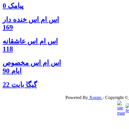
پیامک 0
اس ام اس خنده دار
169
اس ام اس عاشقانه
118
اس ام اس مخصوص
ایام 90
گيگا بايت 22
Powered By
Xoops
- Copyright ©