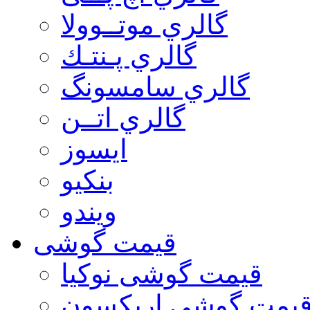
گالري موتــوولا
گالري پـنتـك
گالري سامسونگ
گالري اتــن
ایسوز
بنکیو
ویندو
قیمت گوشی
قیمت گوشی نوكيا
یمت گوشی اريكسون