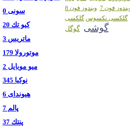
یندوز فون 7
ویندوز فون 8
سونی 0
گلکسی نکسوس
كيو تك 20
گوشی
گوگل
ماتريس 3
موتورولا 179
ميو موبايل 2
نوكيا 345
هیوندای 6
پالم 7
پنتك 37