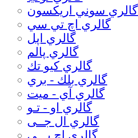
گالري سوني اريكسون
گالري اچ تي سي
گالري اپل
گالري پالم
گالري كيو تك
گالري بلك - بري
گالري آي - ميت
گالري او - تـو
گالري ال جــی
گالري اچ پـــی