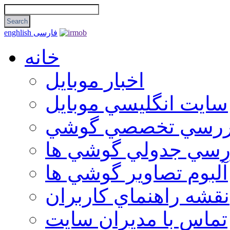
فارسی
enghlish
خانه
اخبار موبایل
سايت انگليسي موبايل
ررسي تخصصي گوشي
رسي جدولي گوشي ها
آلبوم تصاوير گوشي ها
نقشه راهنماي كاربران
تماس با مديران سايت