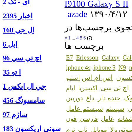
آی - تک 2
I9100 Galaxy S II
azade
۱۳۹۰/۴/۱۲
اخبار 2395
ال جي 168
«
1
...
4
5
6
(7)
اپل 6
برچسب ها
Ericsson
E7
Galaxy
Gal
اچ تي سي 96
n
iphone 4s
iphone 5
N9
ا‍ تو 35
اس ام اس
کسون
استیو
جي ال ايكس 1
اچ تی سی
اکسپریا
ایام
ک
خنده دار
داغ
دوربین
سامسونگ 456
سیستم عامل
سیستم
ساژم 97
قانه
عامل
فارسی
فون
سوني اريكسون 183
وتورولا
مویایل
ناب
نرم