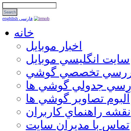
فارسی
enghlish
خانه
اخبار موبایل
سايت انگليسي موبايل
ررسي تخصصي گوشي
رسي جدولي گوشي ها
آلبوم تصاوير گوشي ها
نقشه راهنماي كاربران
تماس با مديران سايت