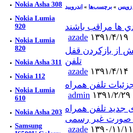
Nokia Asha 308
زوپس
»
برچسب‌ها
»
اندرویید
Nokia Lumia
920
azade
۱۳۹۱/۴/۱۹
Nokia Lumia
820
ش از بازکردن قفل
تلفن
Nokia Asha 311
azade
۱۳۹۱/۴/۱۴
Nokia 112
Nokia Lumia
admin
۱۳۹۱/۲/۲۹
610
د تلفن همراه Xperia s
Nokia Asha 203
 صورت غیر رسمی
Samsung
azade
۱۳۹۰/۱۱/۱۱