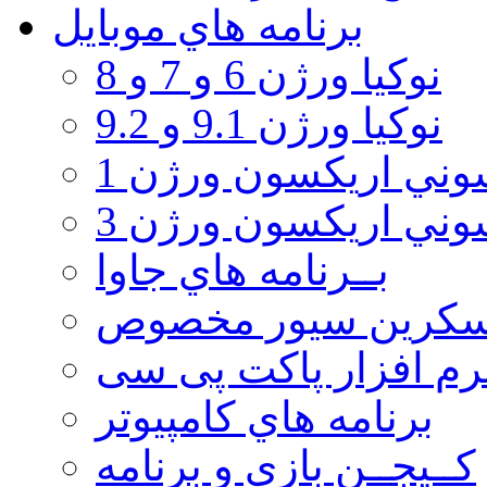
برنامه هاي موبايل
نوکیا ورژن 6 و 7 و 8
نوکیا ورژن 9.1 و 9.2
ني اريكسون ورژن 1
ني اريكسون ورژن 3
بــرنامه هاي جاوا
سكرين سيور مخصوص
رم افزار پاکت پی سی
برنامه هاي كامپيوتر
كــيجــن بازي و برنامه