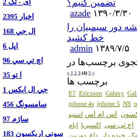
تضمین کنیم؟
آی - تک 2
azade
۱۳۹۰/۳/۳۰
اخبار 2395
ه دور سیمبیان را
ال جي 168
خط کشید
اپل 6
admin
۱۳۸۹/۷/۵
اچ تي سي 96
«
1
2
3
(4)
5
»
ا‍ تو 35
برچسب ها
جي ال ايكس 1
Ericsson
E7
Galaxy
Gal
n
iphone 4s
iphone 5
N9
سامسونگ 456
اس ام اس
کسون
استیو
ساژم 97
اچ تی سی
اکسپریا
ایام
سوني اريكسون 183
ک
خنده دار
داغ
دوربین