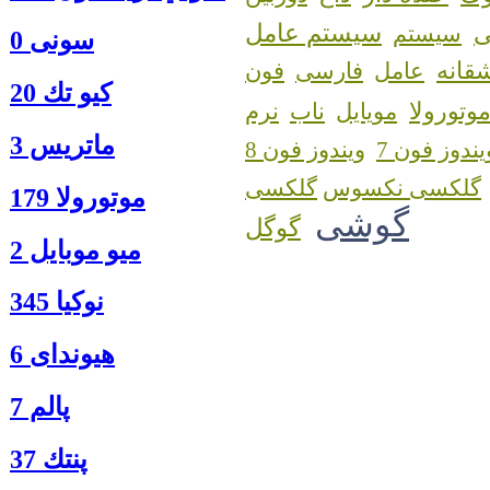
سیستم عامل
سیستم
سونی 0
قانه
عامل
فارسی
فون
كيو تك 20
وتورولا
مویایل
ناب
نرم
ماتريس 3
یندوز فون 7
ویندوز فون 8
گلکسی نکسوس
موتورولا 179
گوشی
گوگل
ميو موبايل 2
نوكيا 345
هیوندای 6
پالم 7
پنتك 37