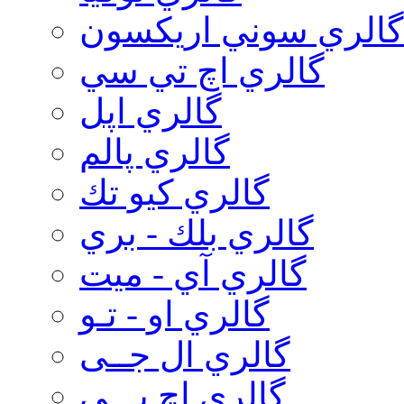
گالري سوني اريكسون
گالري اچ تي سي
گالري اپل
گالري پالم
گالري كيو تك
گالري بلك - بري
گالري آي - ميت
گالري او - تـو
گالري ال جــی
گالري اچ پـــی