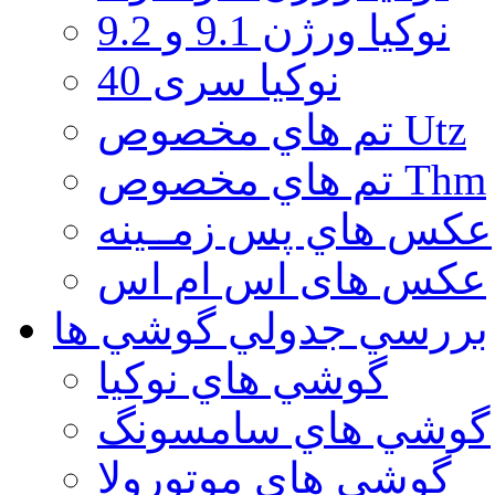
نوكيا ورژن 9.1 و 9.2
نوکیا سری 40
تم هاي مخصوص Utz
تم هاي مخصوص Thm
عكس هاي پس زمــينه
عكس های اس ام اس
بررسي جدولي گوشي ها
گوشي هاي نوكيا
گوشي هاي سامسونگ
گوشي هاي موتورولا