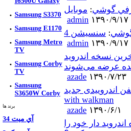
I6500U Galaxy
في گوشي
:
Samsung S3370
admin
۱۳۹۰/۹/۱۷
Samsung E1170
گوشي
:
Samsung Metro
admin
۱۳۹۰/۹/۱۷
TV
ین نسخه اندروید
Samsung Corby
نده عرضه می‌شوند
TV
azade
۱۳۹۰/۷/۲۳
Samsung
ندروییدی جدید Live
S3650W Corby
with walkman
برند ها
azade
۱۳۹۰/۶/۱
آي ميت 34
ندروید دار خود را