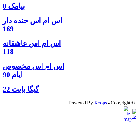
پیامک 0
اس ام اس خنده دار
169
اس ام اس عاشقانه
118
اس ام اس مخصوص
ایام 90
گيگا بايت 22
Powered By
Xoops
- Copyright ©