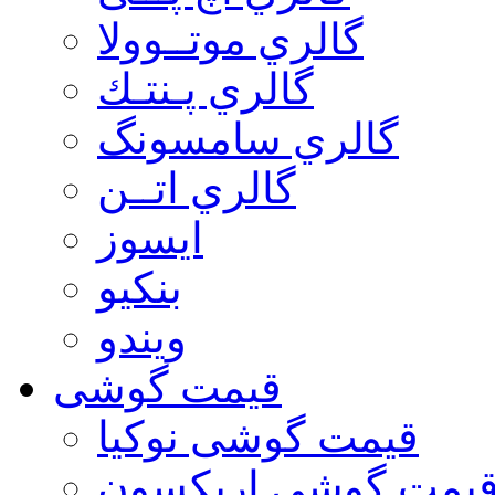
گالري موتــوولا
گالري پـنتـك
گالري سامسونگ
گالري اتــن
ایسوز
بنکیو
ویندو
قیمت گوشی
قیمت گوشی نوكيا
یمت گوشی اريكسون