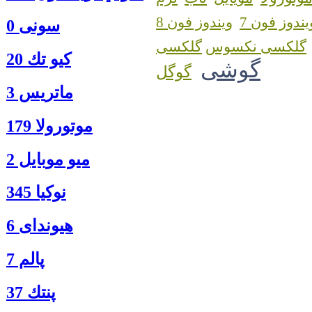
یندوز فون 7
ویندوز فون 8
سونی 0
گلکسی نکسوس
كيو تك 20
گوشی
گوگل
ماتريس 3
موتورولا 179
ميو موبايل 2
نوكيا 345
هیوندای 6
پالم 7
پنتك 37