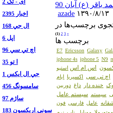
آی - تک 2
اقر (ع) آبان 90
azade
۱۳۹۰/۸/۱۳
اخبار 2395
ال جي 168
(1)
2
3
»
اپل 6
برچسب ها
اچ تي سي 96
Ericsson
E7
Galaxy
Gal
n
iphone 4s
iphone 5
N9
ا‍ تو 35
اس ام اس
کسون
استیو
جي ال ايكس 1
اچ تی سی
اکسپریا
ایام
ک
خنده دار
داغ
دوربین
سامسونگ 456
سیستم عامل
سیستم
ساژم 97
قانه
عامل
فارسی
فون
سوني اريكسون 183
وتورولا
مویایل
ناب
نرم