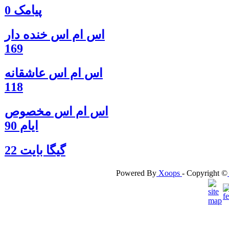
پیامک 0
اس ام اس خنده دار
169
اس ام اس عاشقانه
118
اس ام اس مخصوص
ایام 90
گيگا بايت 22
Powered By
Xoops
- Copyright ©