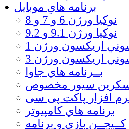
برنامه هاي موبايل
نوکیا ورژن 6 و 7 و 8
نوکیا ورژن 9.1 و 9.2
ني اريكسون ورژن 1
ني اريكسون ورژن 3
بــرنامه هاي جاوا
سكرين سيور مخصوص
رم افزار پاکت پی سی
برنامه هاي كامپيوتر
كــيجــن بازي و برنامه