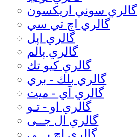
گالري سوني اريكسون
گالري اچ تي سي
گالري اپل
گالري پالم
گالري كيو تك
گالري بلك - بري
گالري آي - ميت
گالري او - تـو
گالري ال جــی
گالري اچ پـــی