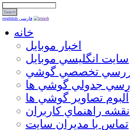
فارسی
enghlish
خانه
اخبار موبایل
سايت انگليسي موبايل
ررسي تخصصي گوشي
رسي جدولي گوشي ها
آلبوم تصاوير گوشي ها
نقشه راهنماي كاربران
تماس با مديران سايت