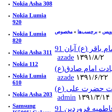
Nokia Asha 308
Nokia Lumia
920
وپس
»
برچسب‌ها
»
مخصوص
Nokia Lumia
820
اقر (ع) آبان 91
Nokia Asha 311
azade
۱۳۹۱/۸/۲
Nokia 112
دت امام صادق(ع)
Nokia Lumia
azade
۱۳۹۱/۶/۲۲
610
ت حضرت علی (ع)
Nokia Asha 203
admin
۱۳۹۱/۳/۱۴
Samsung
طمیه فروردین 91