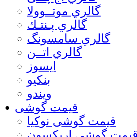
گالري موتــوولا
گالري پـنتـك
گالري سامسونگ
گالري اتــن
ایسوز
بنکیو
ویندو
قیمت گوشی
قیمت گوشی نوكيا
یمت گوشی اريكسون