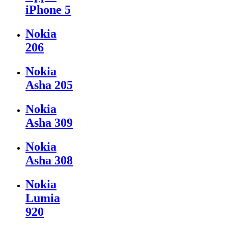
iPhone 5
Nokia
206
Nokia
Asha 205
Nokia
Asha 309
Nokia
Asha 308
Nokia
Lumia
920