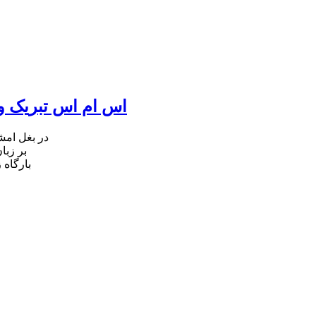
اس ام اس تبریک ول
در بغل ام
بر زبا
بارگاه