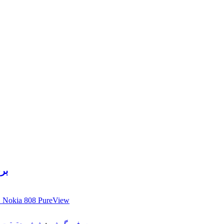
بر
تجربه ۴۱ مگاپیکسلی در کارگاه Nokia 808 PureView
م