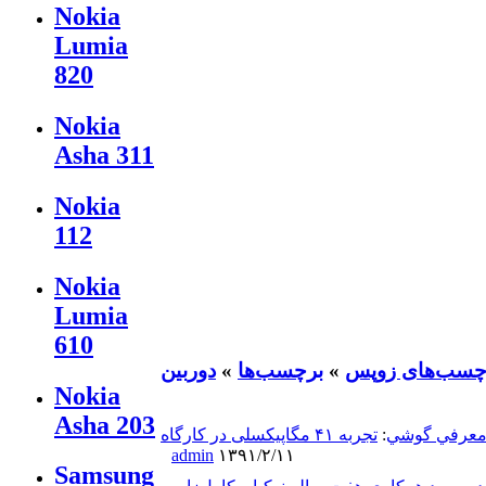
Nokia
Lumia
820
Nokia
Asha 311
Nokia
112
Nokia
Lumia
610
چسب‌های زوپس
»
برچسب‌ها
»
دوربین
Nokia
Asha 203
عرفي گوشي
:
admin
۱۳۹۱/۲/۱۱
Samsung