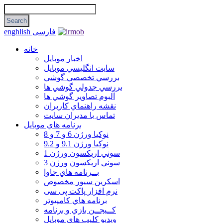
فارسی
enghlish
خانه
اخبار موبایل
سايت انگليسي موبايل
بررسي تخصصي گوشي
بررسي جدولي گوشي ها
آلبوم تصاوير گوشي ها
نقشه راهنماي كاربران
تماس با مديران سايت
برنامه هاي موبايل
نوکیا ورژن 6 و 7 و 8
نوکیا ورژن 9.1 و 9.2
سوني اريكسون ورژن 1
سوني اريكسون ورژن 3
بــرنامه هاي جاوا
اسكرين سيور مخصوص
نرم افزار پاکت پی سی
برنامه هاي كامپيوتر
كــيجــن بازي و برنامه
ويديو كليپ هاي موبايل