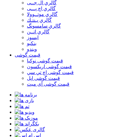
گالري ال جــی
گالري اچ پـــی
گالري موتــوولا
گالري پـنتـك
گالري سامسونگ
گالري اتــن
ایسوز
بنکیو
ویندو
قیمت گوشی
قیمت گوشی نوكيا
قیمت گوشی اريكسون
قیمت گوشی اچ تي سي
قیمت گوشی اپل
قیمت گوشی آی میت