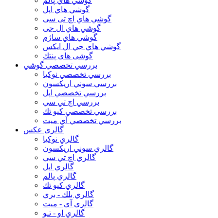
گوشي هاي پالم
گوشي هاي اپل
گوشي هاي اچ تی سی
گوشي هاي ال جی
گوشي هاي ساژم
گوشي هاي جي ال ايكس
گوشی های پنتك
بررسي تخصصي گوشي
بررسي تخصصي نوكيا
بررسي سوني اريكسون
بررسي تخصصي اپل
بررسي اچ تي سي
بررسي تخصصي كيو تك
بررسي تخصصي آي ميت
گالری عکس
گالري نوكيا
گالري سوني اريكسون
گالري اچ تي سي
گالري اپل
گالري پالم
گالري كيو تك
گالري بلك - بري
گالري آي - ميت
گالري او - تـو