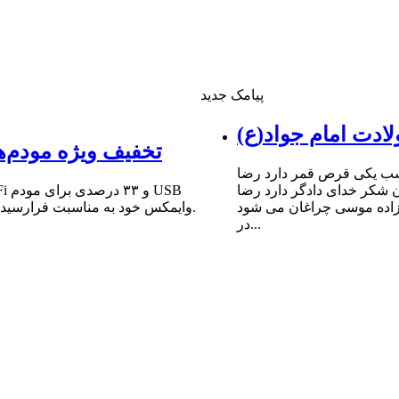
پیامک جدید
ادت امام جواد(ع)
تخفیف ویژه مودم‌ه
شب یکى قرص قمر دارد رضا
ن شکر خداى دادگر دارد رضا
 زاده موسى چراغان مى شود
وایمکس خود به مناسبت فرارسیدن سالروز میلاد مبارک حضرت امام علی (ع) و روز پدر خبر داد.
در...