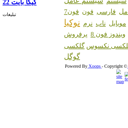
سیستم عامل
سیستم
گيگا بايت 22
مل
فارسی
فون
فون7
تبلیغات
نوکیا
مویایل
ناب
نرم
ویندوز فون 8
پرفروش
لکسی نکسوس
گوگل
Powered By
Xoops
- Copyright ©