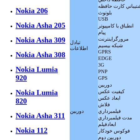
تيباني کارت حافظه
Nokia 206
بلوتوث
USB
Nokia Asha 205
انطباق با کامپيوتر
پيام
Nokia Asha 309
مرورگراينترنت
تبادل
شبکه بيسيم
اطلاعات
GPRS
Nokia Asha 308
EDGE
3G
Nokia Lumia
PNP
920
GPS
دوربين
Nokia Lumia
کيفيت عکس
ابعاد عکس
820
فلاش
فيلمبرداري
دوربين
Nokia Asha 311
مدت فيلمبرداري
ابعادفيلم
Nokia 112
فوکوس خودکار
دوربين دوم