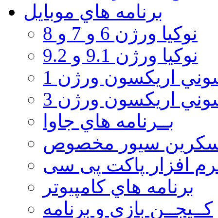
برنامه هاي موبايل
نوکیا ورژن 6 و 7 و 8
نوکیا ورژن 9.1 و 9.2
ني اريكسون ورژن 1
ني اريكسون ورژن 3
بــرنامه هاي جاوا
سكرين سيور مخصوص
رم افزار پاکت پی سی
برنامه هاي كامپيوتر
كــيجــن بازي و برنامه