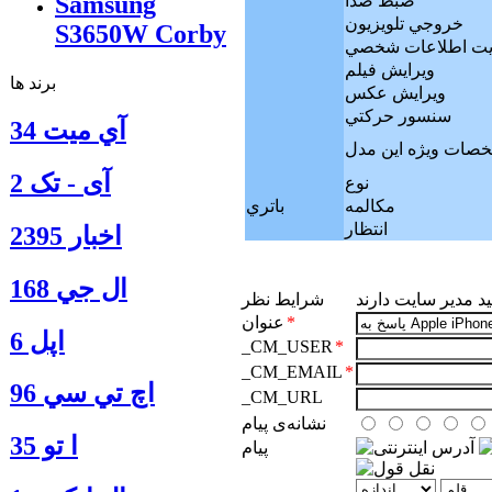
Samsung
ضبط صدا
خروجي تلويزيون
S3650W Corby
يت اطلاعات شخصي
ويرايش فيلم
برند ها
ويرايش عکس
سنسور حركتي
آي ميت 34
صات ويژه اين مدل
آی - تک 2
نوع
مکالمه
باتري
انتظار
اخبار 2395
ال جي 168
یید مدیر سایت دارند
شرایط نظر
*
عنوان
اپل 6
_CM_USER
*
_CM_EMAIL
*
اچ تي سي 96
_CM_URL
نشانه‌ی پيام
ا‍ تو 35
پیام