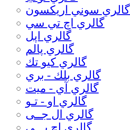
گالري سوني اريكسون
گالري اچ تي سي
گالري اپل
گالري پالم
گالري كيو تك
گالري بلك - بري
گالري آي - ميت
گالري او - تـو
گالري ال جــی
گالري اچ پـــی