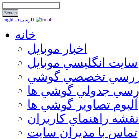
فارسی
enghlish
خانه
اخبار موبایل
سايت انگليسي موبايل
ررسي تخصصي گوشي
رسي جدولي گوشي ها
آلبوم تصاوير گوشي ها
نقشه راهنماي كاربران
تماس با مديران سايت