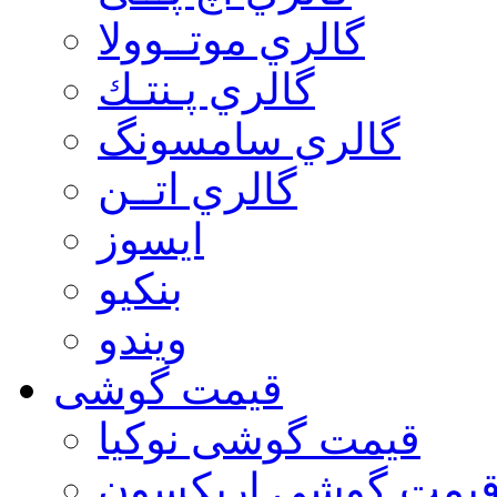
گالري موتــوولا
گالري پـنتـك
گالري سامسونگ
گالري اتــن
ایسوز
بنکیو
ویندو
قیمت گوشی
قیمت گوشی نوكيا
یمت گوشی اريكسون