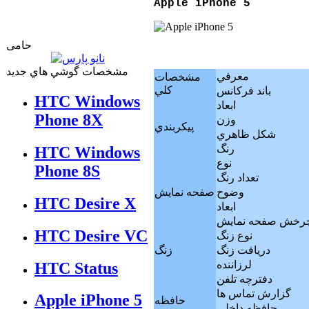
Apple iPhone 5
حامی
مشخصات گوشي هاي جديد
معرفي
مشخصات
كلي
باند فرکانس
HTC Windows
ابعاد
Phone 8X
وزن
پيکربندي
شکل ظاهري
رنگ
HTC Windows
نوع
Phone 8S
تعداد رنگ
وضوح
صفحه نمايش
HTC Desire X
ابعاد
رخش صفحه نمايش
HTC Desire VC
نوع زنگ
دريافت زنگ
زنگ
لرزاننده
HTC Status
دفترچه تلفن
گزارش تماس ها
Apple iPhone 5
حافظه
حافظه داخلي