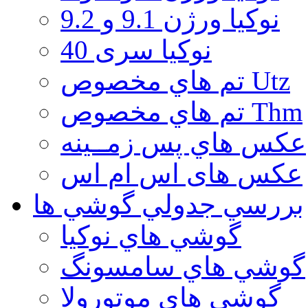
نوكيا ورژن 9.1 و 9.2
نوکیا سری 40
تم هاي مخصوص Utz
تم هاي مخصوص Thm
عكس هاي پس زمــينه
عكس های اس ام اس
بررسي جدولي گوشي ها
گوشي هاي نوكيا
گوشي هاي سامسونگ
گوشي هاي موتورولا