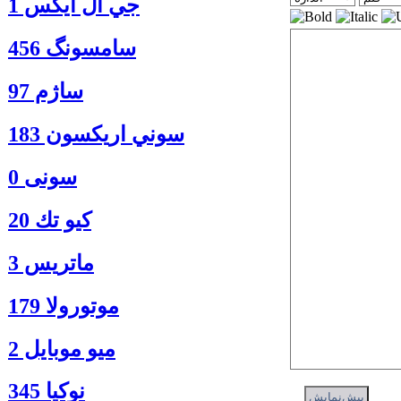
جي ال ايكس 1
سامسونگ 456
ساژم 97
سوني اريكسون 183
سونی 0
كيو تك 20
ماتريس 3
موتورولا 179
ميو موبايل 2
نوكيا 345