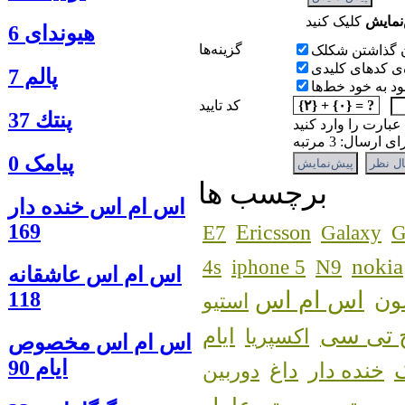
نمايش
هیوندای 6
گزينه‌ها
 گذاشتن شکلک
‌ی کدهای کلیدی
پالم 7
 به خود خط‌ها
{۲} + {۰} = ?
کد تایید
پنتك 37
 عبارت را وارد کنید
رسال: 3 مرتبه
پیامک 0
برچسب ها
اس ام اس خنده دار
169
Ericsson
E7
Galaxy
G
nokia
4s
iphone 5
N9
اس ام اس عاشقانه
اس ام اس
118
ون
استیو
 تی سی
اکسپریا
ایام
اس ام اس مخصوص
ایام 90
خنده دار
داغ
دوربین