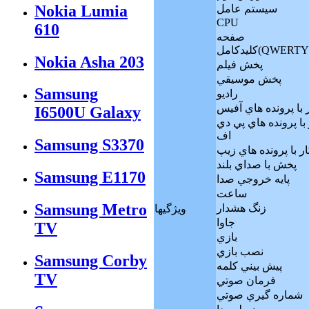
Nokia Lumia
سيستم عامل
CPU
610
صفحه
يدكامل(QWERTY)
Nokia Asha 203
پخش فيلم
پخش موسيقي
Samsung
راديو
 با پرونده هاي آفيس
I6500U Galaxy
 با پرونده هاي پي دي
اف
Samsung S3370
ر با پرونده هاي زيپ
پخش با صداي بلند
Samsung E1170
پايه خروجي صدا
ساعت
Samsung Metro
زنگ هشدار
ويژگيها
جاوا
TV
بازي
نصب بازي
Samsung Corby
پيش بيني كلمه
TV
فرمان صوتي
شماره گيري صوتي