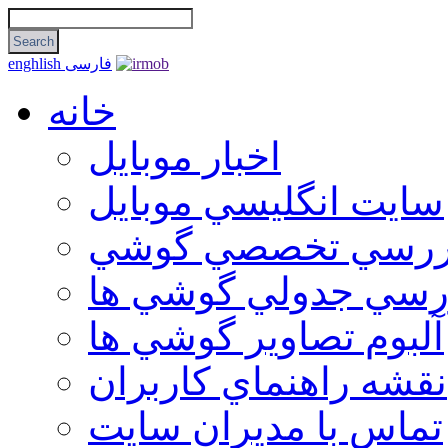
فارسی
enghlish
خانه
اخبار موبایل
سايت انگليسي موبايل
ررسي تخصصي گوشي
رسي جدولي گوشي ها
آلبوم تصاوير گوشي ها
نقشه راهنماي كاربران
تماس با مديران سايت