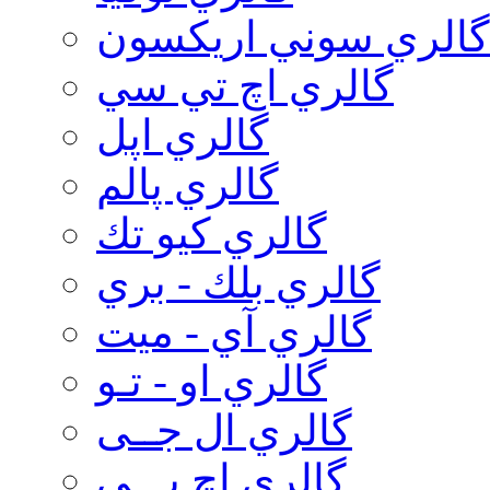
گالري سوني اريكسون
گالري اچ تي سي
گالري اپل
گالري پالم
گالري كيو تك
گالري بلك - بري
گالري آي - ميت
گالري او - تـو
گالري ال جــی
گالري اچ پـــی