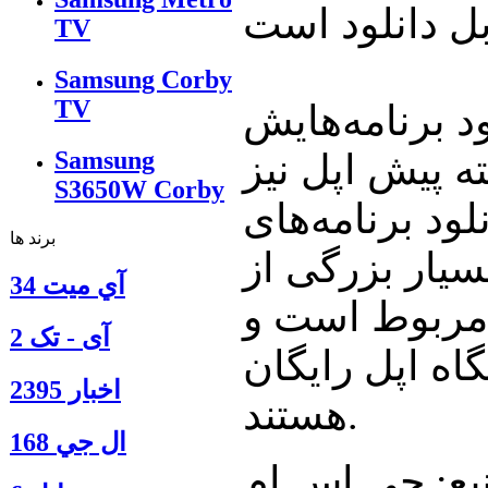
TV
Samsung Corby
TV
ود برنامه‌هایش
Samsung
هفته پیش اپل نیز
S3650W Corby
‌های App Store از ۱۵
برند ها
سیار بزرگی از
آي ميت 34
ن مربوط است و
آی - تک 2
اه اپل رایگان
اخبار 2395
هستند.
ال جي 168
بع: جی اس ام