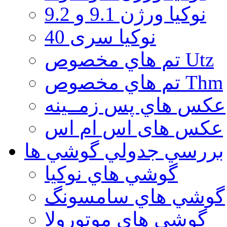
نوكيا ورژن 9.1 و 9.2
نوکیا سری 40
تم هاي مخصوص Utz
تم هاي مخصوص Thm
عكس هاي پس زمــينه
عكس های اس ام اس
بررسي جدولي گوشي ها
گوشي هاي نوكيا
گوشي هاي سامسونگ
گوشي هاي موتورولا