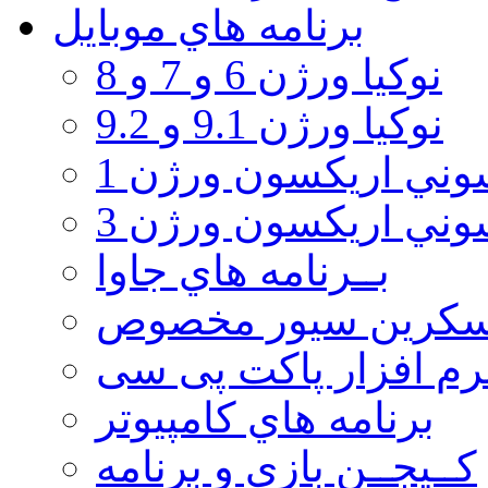
برنامه هاي موبايل
نوکیا ورژن 6 و 7 و 8
نوکیا ورژن 9.1 و 9.2
ني اريكسون ورژن 1
ني اريكسون ورژن 3
بــرنامه هاي جاوا
سكرين سيور مخصوص
رم افزار پاکت پی سی
برنامه هاي كامپيوتر
كــيجــن بازي و برنامه