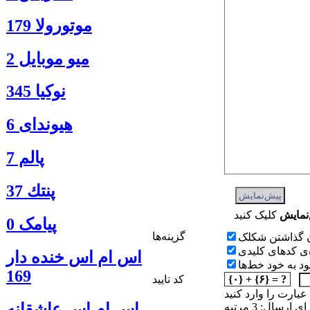
موتورولا 179
ميو موبايل 2
نوكيا 345
هیوندای 6
پالم 7
پنتك 37
نمايش
پیامک 0
گزينه‌ها
 گذاشتن شکلک
‌ی کدهای کلیدی
اس ام اس خنده دار
 به خود خط‌ها
169
{۰} + {۶} = ?
کد تایید
 عبارت را وارد کنید
اس ام اس عاشقانه
رسال: 3 مرتبه