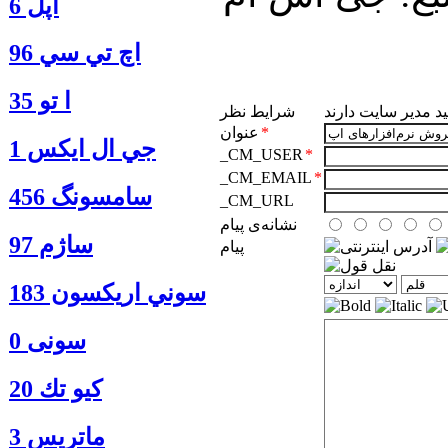
اپل 6
اچ تي سي 96
ا‍ تو 35
یید مدیر سایت دارند
شرایط نظر
*
عنوان
جي ال ايكس 1
_CM_USER
*
_CM_EMAIL
*
سامسونگ 456
_CM_URL
نشانه‌ی پيام
ساژم 97
پیام
سوني اريكسون 183
سونی 0
كيو تك 20
ماتريس 3