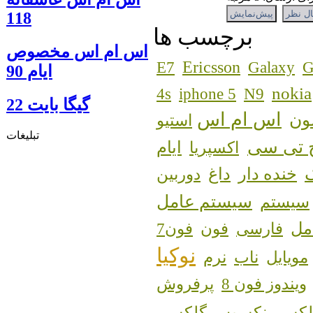
118
برچسب ها
اس ام اس مخصوص
Ericsson
E7
Galaxy
G
ایام 90
nokia
4s
iphone 5
N9
گيگا بايت 22
اس ام اس
ون
استیو
تبلیغات
 تی سی
اکسپریا
ایام
خنده دار
داغ
دوربین
سیستم عامل
سیستم
مل
فارسی
فون
فون7
نوکیا
مویایل
ناب
نرم
ویندوز فون 8
پرفروش
لکسی نکسوس