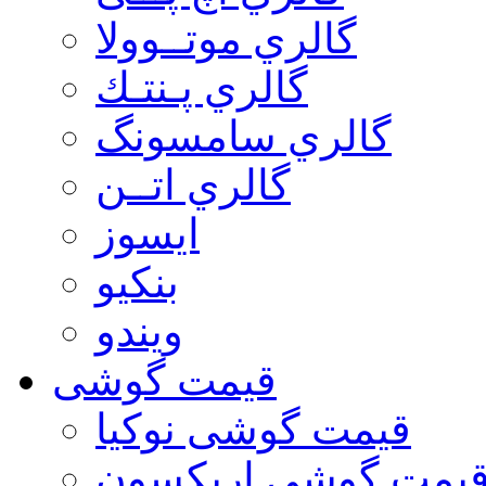
گالري موتــوولا
گالري پـنتـك
گالري سامسونگ
گالري اتــن
ایسوز
بنکیو
ویندو
قیمت گوشی
قیمت گوشی نوكيا
یمت گوشی اريكسون