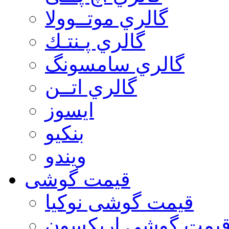
گالري موتــوولا
گالري پـنتـك
گالري سامسونگ
گالري اتــن
ایسوز
بنکیو
ویندو
قیمت گوشی
قیمت گوشی نوكيا
یمت گوشی اريكسون