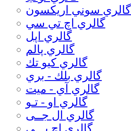
گالري سوني اريكسون
گالري اچ تي سي
گالري اپل
گالري پالم
گالري كيو تك
گالري بلك - بري
گالري آي - ميت
گالري او - تـو
گالري ال جــی
گالري اچ پـــی