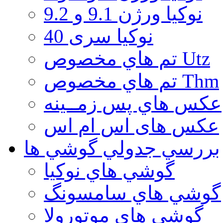
نوكيا ورژن 9.1 و 9.2
نوکیا سری 40
تم هاي مخصوص Utz
تم هاي مخصوص Thm
عكس هاي پس زمــينه
عكس های اس ام اس
بررسي جدولي گوشي ها
گوشي هاي نوكيا
گوشي هاي سامسونگ
گوشي هاي موتورولا