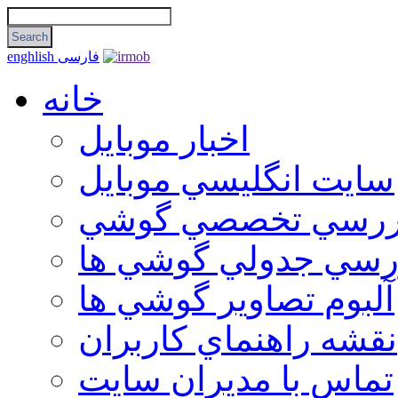
فارسی
enghlish
خانه
اخبار موبایل
سايت انگليسي موبايل
ررسي تخصصي گوشي
رسي جدولي گوشي ها
آلبوم تصاوير گوشي ها
نقشه راهنماي كاربران
تماس با مديران سايت