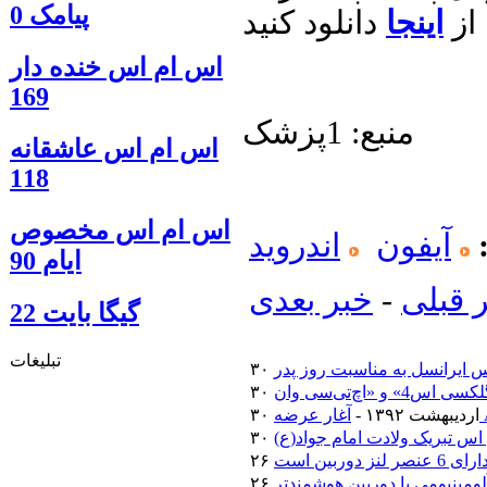
پیامک 0
 از
اینجا
اس ام اس خنده دار
169
منبع: 1پزشک
اس ام اس عاشقانه
118
اس ام اس مخصوص
آیفون
اندروید
ایام 90
 قبلی
-
خبر بعدی
گيگا بايت 22
تبلیغات
 ایرانسل به مناسبت روز پدر
۳۰ اردیبهشت ۱۳۹۲ -
اس تبریک ولادت امام جواد(ع)