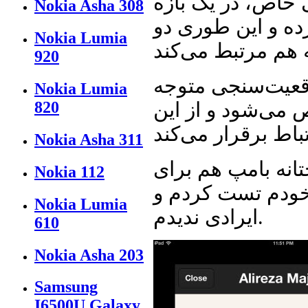
 خاص، در یک بازه
Nokia Asha 308
ه و این طوری دو
Nokia Lumia
920
وقعیت‌سنجی متوجه
Nokia Lumia
می‌شود و از این
820
Nokia Asha 311
هم برای iOS نوشته شده و هم اندروید. من
Nokia 112
 خودم تست کردم و
Nokia Lumia
ایرادی ندیدم.
610
Nokia Asha 203
Samsung
I6500U Galaxy