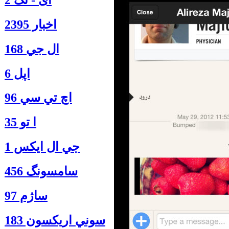
اخبار 2395
ال جي 168
اپل 6
اچ تي سي 96
ا‍ تو 35
جي ال ايكس 1
سامسونگ 456
ساژم 97
سوني اريكسون 183