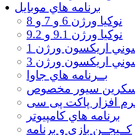
برنامه هاي موبايل
نوکیا ورژن 6 و 7 و 8
نوکیا ورژن 9.1 و 9.2
ني اريكسون ورژن 1
ني اريكسون ورژن 3
بــرنامه هاي جاوا
سكرين سيور مخصوص
رم افزار پاکت پی سی
برنامه هاي كامپيوتر
كــيجــن بازي و برنامه