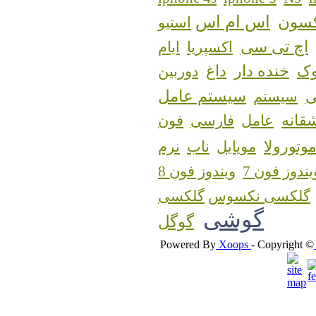
اس ام اس
کسون
استیو
اچ تی سی
اکسپریا
ایام
ک
خنده دار
داغ
دوربین
سیستم عامل
سیستم
قانه
عامل
فارسی
فون
وتورولا
مویایل
ناب
نرم
یندوز فون 7
ویندوز فون 8
گلکسی نکسوس
گوشی
گوگل
Powered By
Xoops
- Copyright ©