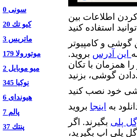
سونی 0
کردن اطلاعات بین
كيو تك 20
ماتريس 3
 گوشی و کامپیوتر
ه
این آدرس
بروید.
موتورولا 179
را همزمان با تکان
ميو موبايل 2
شی، بزنید.
نوكيا 345
هیوندای 6
انلود به
اینجا
پالم 7
ل پلی
بگیرند. اگر
پنتك 37
گل پلی اپ بگیرید،