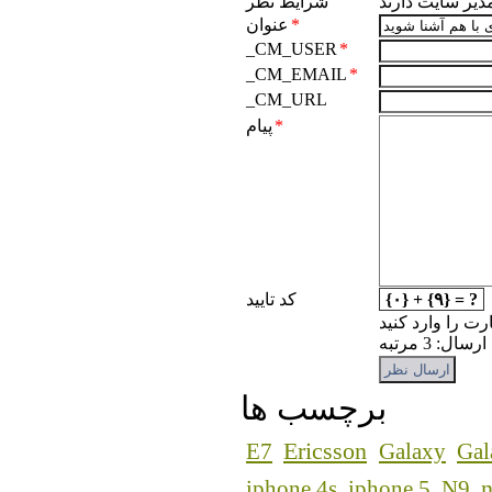
مدیر سایت دارند
شرایط نظر
*
عنوان
_CM_USER
*
_CM_EMAIL
*
_CM_URL
*
پیام
{۰} + {۹} = ?
کد تایید
رت را وارد کنید
: 3 مرتبه
برچسب ها
Ericsson
E7
Galaxy
Gal
n
iphone 4s
iphone 5
N9