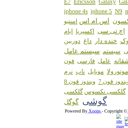
Ericsson
E7
Galaxy
Gal
n
iphone 4s
iphone 5
N9
اس ام اس
کسون
استیو
اچ تی سی
اکسپریا
ایام
ک
خنده دار
داغ
دوربین
سیستم عامل
سیستم
قانه
عامل
فارسی
فون
وتورولا
مویایل
ناب
نرم
یندوز فون 7
ویندوز فون 8
گلکسی نکسوس
گوشی
گوگل
Powered By
Xoops
- Copyright ©