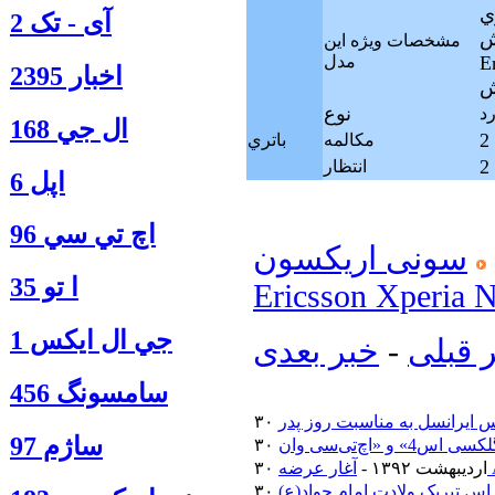
 ميکروفون
آی - تک 2
So
مشخصات ويژه اين
 خاموشي صفحه
مدل
اخبار 2395
ش
نوع
ال جي 168
مکالمه
باتري
انتظار
اپل 6
اچ تي سي 96
سونی اریکسون
ا‍ تو 35
Ericsson Xperia 
جي ال ايكس 1
 قبلی
-
خبر بعدی
سامسونگ 456
 ایرانسل به مناسبت روز پدر
ساژم 97
۳۰ اردیبهشت ۱۳۹۲ -
اس تبریک ولادت امام جواد(ع)