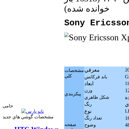
خوانده شده
)
Sony Ericsso
معرفي
مشخصات
كلي
G
باند فرکانس
ابعاد
وزن
پيکربندي
ه
شکل ظاهري
ي
رنگ
حامی
نوع
LE
مشخصات گوشي هاي جديد
تعداد رنگ
صفحه
وضوح