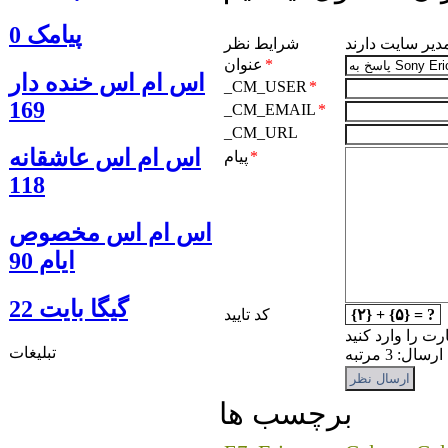
پیامک 0
مدیر سایت دارند
شرایط نظر
*
عنوان
اس ام اس خنده دار
_CM_USER
*
169
_CM_EMAIL
*
_CM_URL
اس ام اس عاشقانه
*
پیام
118
اس ام اس مخصوص
ایام 90
گيگا بايت 22
{۲} + {۵} = ?
کد تایید
رت را وارد کنید
تبلیغات
: 3 مرتبه
برچسب ها