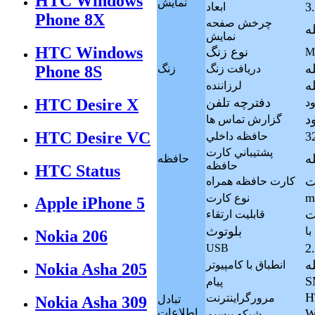
HTC Windows
نمايش
ابعاد
Phone 8X
چرخش صفحه
له
نمايش
HTC Windows
نوع زنگ
M
له
دريافت زنگ
زنگ
Phone 8S
له
لرزاننده
HTC Desire X
دفترچه تلفن
ود
د
گزارش تماس ها
HTC Desire VC
حافظه داخلي
پشتيباني کارت
له
حافظه
حافظه
HTC Status
كارت حافظه همراه
m
نوع کارت
Apple iPhone 5
قابليت ارتقاء
بلوتوث
Nokia 206
USB
له
انطباق با کامپيوتر
Nokia Asha 205
S
پيام
H
مرورگراينترنت
تبادل
Nokia Asha 309
W
اطلاعات
شبکه بيسيم