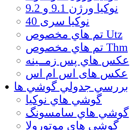
نوكيا ورژن 9.1 و 9.2
نوکیا سری 40
تم هاي مخصوص Utz
تم هاي مخصوص Thm
عكس هاي پس زمــينه
عكس های اس ام اس
بررسي جدولي گوشي ها
گوشي هاي نوكيا
گوشي هاي سامسونگ
گوشي هاي موتورولا