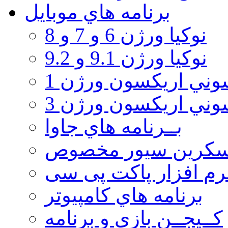
برنامه هاي موبايل
نوکیا ورژن 6 و 7 و 8
نوکیا ورژن 9.1 و 9.2
ني اريكسون ورژن 1
ني اريكسون ورژن 3
بــرنامه هاي جاوا
سكرين سيور مخصوص
رم افزار پاکت پی سی
برنامه هاي كامپيوتر
كــيجــن بازي و برنامه