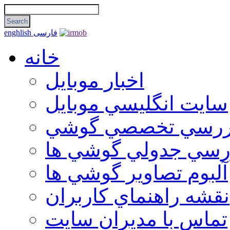
فارسی
enghlish
خانه
اخبار موبایل
سايت انگليسي موبايل
ررسي تخصصي گوشي
رسي جدولي گوشي ها
آلبوم تصاوير گوشي ها
نقشه راهنماي كاربران
تماس با مديران سايت