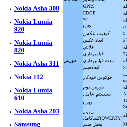
له
GPRS
Nokia Asha 308
له
EDGE
له
3G
Nokia Lumia
GPS
920
کيفيت عکس
ابعاد عکس
Nokia Lumia
فلاش
820
فيلمبرداري
ه
دوربين
مدت فيلمبرداري
Nokia Asha 311
ابعادفيلم
touch focu
Nokia 112
فوکوس خودکار
s
دوربين دوم
Nokia Lumia
سيستم عامل
An
610
1
CPU
S
Nokia Asha 203
صفحه
كليدكامل(QWERTY)
Samsung
M
پخش فيلم