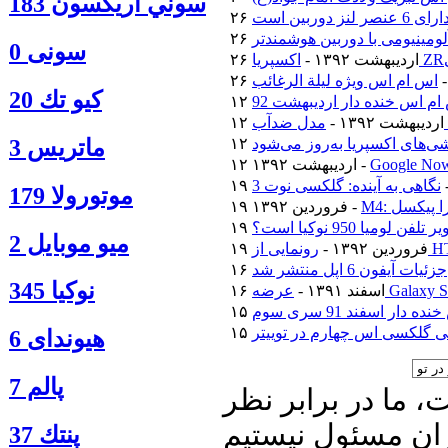
سوني اريكسون 183
سونی 0
۲۶ اردیبهشت ۱۳۹۲ -
اس ام اس ویژه لیلة الرغائب
كيو تك 20
م اس خنده دار اردیبهشت 92
۱۲ اردیبهشت ۱۳۹۲ -
ماتريس 3
‌های اکسپریا به‌روز می‌شود
۱۲ اردیبهشت ۱۳۹۲ -
نگاهی به آینده: گلکسی نوت 3
موتورولا 179
ترا پیکسل
۱۹ فروردین ۱۳۹۲ -
فن لومیا 950 نوکیا است؟
ميو موبايل 2
۱۹ فروردین ۱۳۹۲ -
جزئیات آیفون 6 اپل منتشر شد
نوكيا 345
۱۶ اسفند ۱۳۹۱ -
دار اسفند 91 سری سوم
 گلکسی اس چهارم در توییتر
هیوندای 6
پالم 7
 ما در برابر نظر
ان مسئول نیستیم
پنتك 37