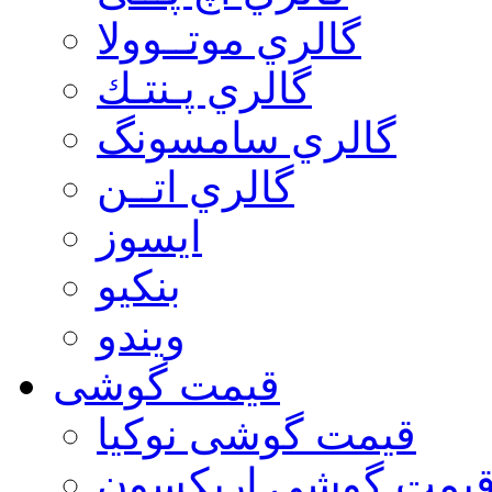
گالري موتــوولا
گالري پـنتـك
گالري سامسونگ
گالري اتــن
ایسوز
بنکیو
ویندو
قیمت گوشی
قیمت گوشی نوكيا
یمت گوشی اريكسون