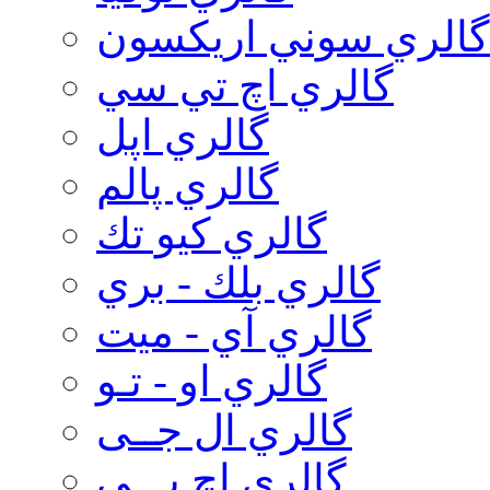
گالري سوني اريكسون
گالري اچ تي سي
گالري اپل
گالري پالم
گالري كيو تك
گالري بلك - بري
گالري آي - ميت
گالري او - تـو
گالري ال جــی
گالري اچ پـــی