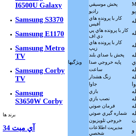
M
I6500U Galaxy
پخش موسيقي
راديو
كار با پرونده هاي
Samsung S3370
له
آفيس
كار با پرونده هاي پي
Samsung E1170
له
دي اف
كار با پرونده هاي
له
Samsung Metro
زيپ
له
پخش با صداي بلند
TV
پايه خروجي صدا
ويژگيها
له
Samsung Corby
ساعت
له
زنگ هشدار
TV
جاوا
له
بازي
Samsung
له
نصب بازي
S3650W Corby
له
فرمان صوتي
له
شماره گيري صوتي
برند ها
خروجي تلويزيون
آي ميت 34
مديريت اطلاعات
شخصي