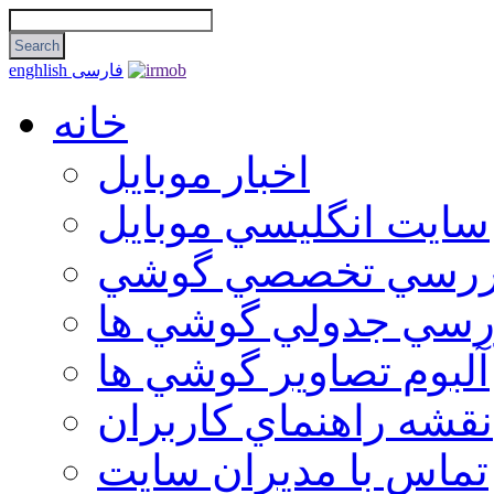
فارسی
enghlish
خانه
اخبار موبایل
سايت انگليسي موبايل
ررسي تخصصي گوشي
رسي جدولي گوشي ها
آلبوم تصاوير گوشي ها
نقشه راهنماي كاربران
تماس با مديران سايت