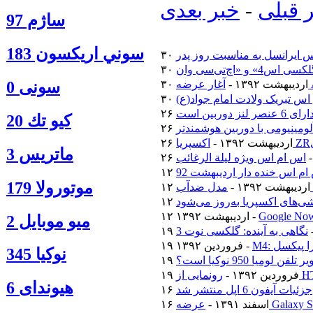
 قبلی
-
خبر بعدی
ساژم 97
سوني اريكسون 183
 ایرانسل به مناسبت روز پدر
۳۰ اردیبهشت ۱۳۹۲ -
سونی 0
اس تبریک ولادت امام جواد(ع)
كيو تك 20
۲۶ اردیبهشت ۱۳۹۲ -
ماتريس 3
اس ام اس ویژه لیلة الرغائب
م اس خنده دار اردیبهشت 92
موتورولا 179
۱۲ اردیبهشت ۱۳۹۲ -
‌های اکسپریا به‌روز می‌شود
۱۲ اردیبهشت ۱۳۹۲ -
ميو موبايل 2
نگاهی به آینده: گلکسی نوت 3
ترا پیکسل
۱۹ فروردین ۱۳۹۲ -
نوكيا 345
فن لومیا 950 نوکیا است؟
۱۹ فروردین ۱۳۹۲ -
هیوندای 6
جزئیات آیفون 6 اپل منتشر شد
۱۶ اسفند ۱۳۹۱ -