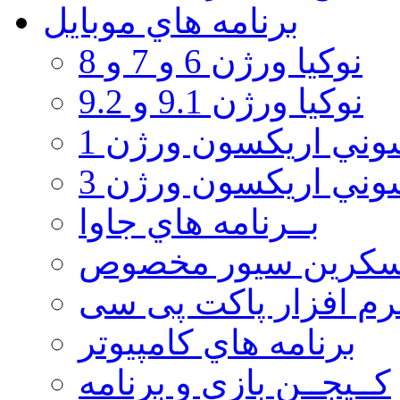
برنامه هاي موبايل
نوکیا ورژن 6 و 7 و 8
نوکیا ورژن 9.1 و 9.2
ني اريكسون ورژن 1
ني اريكسون ورژن 3
بــرنامه هاي جاوا
سكرين سيور مخصوص
رم افزار پاکت پی سی
برنامه هاي كامپيوتر
كــيجــن بازي و برنامه