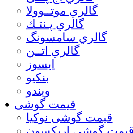
گالري موتــوولا
گالري پـنتـك
گالري سامسونگ
گالري اتــن
ایسوز
بنکیو
ویندو
قیمت گوشی
قیمت گوشی نوكيا
یمت گوشی اريكسون