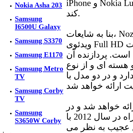
iPhone و Nokia Lumia 800 از Micro SIM card پشتیبانی می
Nokia Asha 203
کند.
Samsung
I6500U Galaxy
بنا به شایعات، Nozomi دوربین 12 مگاپیکسل با قابلیت ضبط
Samsung S3370
ویدئوی Full HD دارد و همچنین یک پورت HDMI برا ی پخش
 است. پردازنده آن
Samsung E1170
سته ای و از نوع Snapdragon با فرکانس کلاک 1.5
Samsung Metro
رد و در دو مدل با
TV
Samsung Corby
TV
یعات، این گوشی با اندروید 2.3.5 ارائه خواهد شد و در
Samsung
حالی که انتظار می رود اکثر تلفن های همراه در سال 2012 با
S3650W Corby
 موضوع عجیب به نظر می