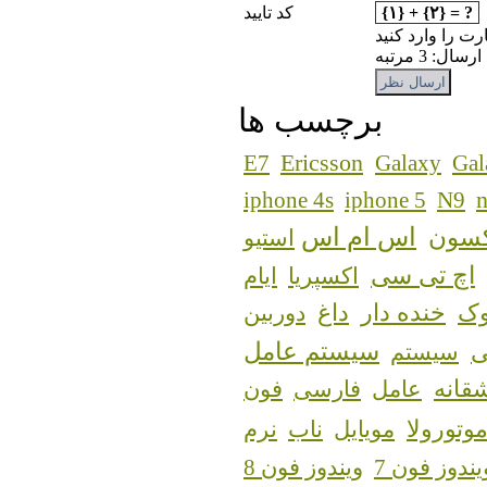
{۱} + {۲} = ?
کد تایید
رت را وارد کنید
: 3 مرتبه
برچسب ها
Ericsson
E7
Galaxy
Gal
n
iphone 4s
iphone 5
N9
اس ام اس
کسون
استیو
اچ تی سی
اکسپریا
ایام
ک
خنده دار
داغ
دوربین
سیستم عامل
سیستم
قانه
عامل
فارسی
فون
وتورولا
مویایل
ناب
نرم
یندوز فون 7
ویندوز فون 8