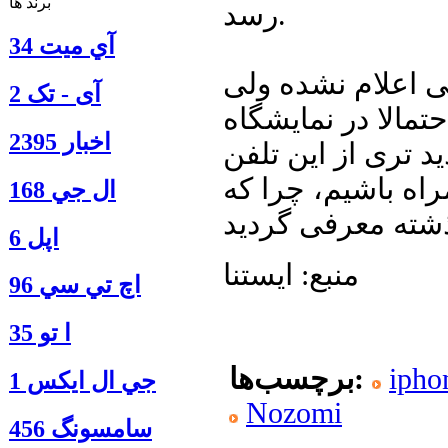
برند ها
رسد.
آي ميت 34
ی اعلام نشده ولی
آی - تک 2
تمالا در نمایشگاه CES، که در ماه ژانویه در لاس وگاس
اخبار 2395
د تری از این تلفن
باشیم، چرا که Xperia Arc نیز در همین نمایشگاه در
ال جي 168
اپل 6
منبع: ایستنا
اچ تي سي 96
ا‍ تو 35
ipho
برچسب‌ها:
جي ال ايكس 1
Nozomi
سامسونگ 456