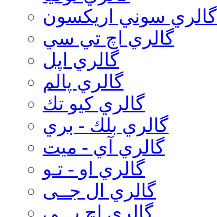
گالري سوني اريكسون
گالري اچ تي سي
گالري اپل
گالري پالم
گالري كيو تك
گالري بلك - بري
گالري آي - ميت
گالري او - تـو
گالري ال جــی
گالري اچ پـــی