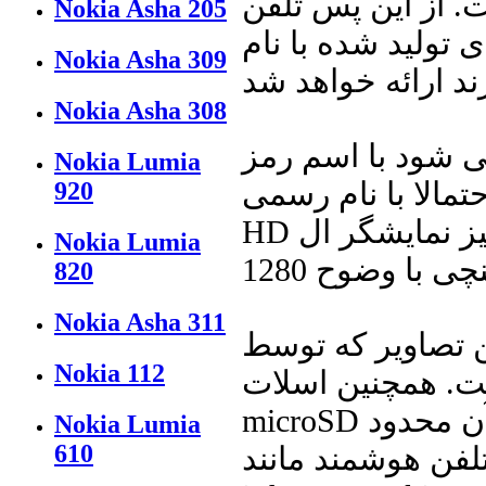
 از این پس تلفن
Nokia Asha 205
لید شده با نام Sony Ericsson کمتر و کمتر خواهد شد و
Nokia Asha 309
Nokia Asha 308
 با اسم رمز Nozomi
Nokia Lumia
م رسمی Sony Ericsson Arc
920
HD راهی بازار می شود. دلیل این نام گذاری نیز نمایشگر ال
Nokia Lumia
820
Nokia Asha 311
اویر که توسط GSMArena منتشر شده اند، نمایانگر آن
Nokia 112
ست. همچنین اسلات
microSD در آن تعبیه نشده است، بنابر این حافظه آن محدود
Nokia Lumia
610
لفن هوشمند مانند