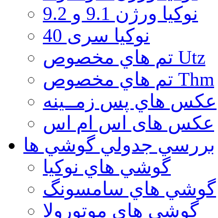
نوكيا ورژن 9.1 و 9.2
نوکیا سری 40
تم هاي مخصوص Utz
تم هاي مخصوص Thm
عكس هاي پس زمــينه
عكس های اس ام اس
بررسي جدولي گوشي ها
گوشي هاي نوكيا
گوشي هاي سامسونگ
گوشي هاي موتورولا