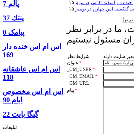
پالم 7
دار اسفند 91 سری سوم
 گلکسی اس چهارم در توییتر
پنتك 37
 ما در برابر نظر
پیامک 0
ان مسئول نیستیم
اس ام اس خنده دار
169
مدیر سایت دارند
شرایط نظر
*
عنوان
اس ام اس عاشقانه
_CM_USER
*
118
_CM_EMAIL
*
_CM_URL
اس ام اس مخصوص
*
پیام
ایام 90
گيگا بايت 22
تبلیغات