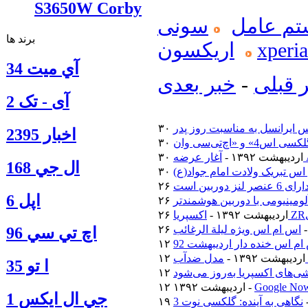
S3650W Corby
م عامل
سونی
برند ها
xperia
اریکسون
آي ميت 34
 قبلی
-
خبر بعدی
آی - تک 2
 ایرانسل به مناسبت روز پدر
اخبار 2395
۳۰ اردیبهشت ۱۳۹۲ -
ال جي 168
اس تبریک ولادت امام جواد(ع)
اپل 6
۲۶ اردیبهشت ۱۳۹۲ -
اس ام اس ویژه لیلة الرغائب
اچ تي سي 96
م اس خنده دار اردیبهشت 92
۱۲ اردیبهشت ۱۳۹۲ -
ا‍ تو 35
‌های اکسپریا به‌روز می‌شود
۱۲ اردیبهشت ۱۳۹۲ -
جي ال ايكس 1
نگاهی به آینده: گلکسی نوت 3