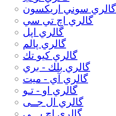
گالري سوني اريكسون
گالري اچ تي سي
گالري اپل
گالري پالم
گالري كيو تك
گالري بلك - بري
گالري آي - ميت
گالري او - تـو
گالري ال جــی
گالري اچ پـــی