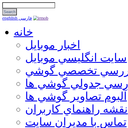
فارسی
enghlish
خانه
اخبار موبایل
سايت انگليسي موبايل
ررسي تخصصي گوشي
رسي جدولي گوشي ها
آلبوم تصاوير گوشي ها
نقشه راهنماي كاربران
تماس با مديران سايت