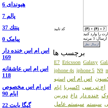
هیوندای 6
پالم 7
پنتك 37
{۳} + {۴} = ?
کد تایید
رت را وارد کنید
پیامک 0
: 3 مرتبه
اس ام اس خنده دار
برچسب ها
169
Ericsson
E7
Galaxy
Gal
اس ام اس عاشقانه
n
iphone 4s
iphone 5
N9
118
اس ام اس
کسون
استیو
اس ام اس مخصوص
اچ تی سی
اکسپریا
ایام
ایام 90
ک
خنده دار
داغ
دوربین
سیستم عامل
سیستم
گيگا بايت 22