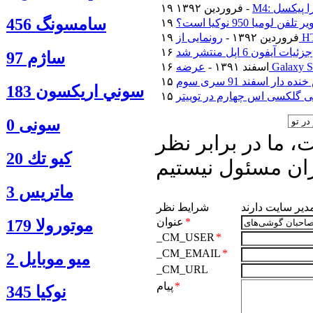
ترا پیکسل
۱۹ فروردین ۱۳۹۲ -
سامسونگ 456
فن لومیا 950 نوکیا است؟
۱۹ فروردین ۱۳۹۲ -
جزئیات آیفون 6 اپل منتشر شد
ساژم 97
۱۶ اسفند ۱۳۹۱ -
دار اسفند 91 سری سوم
سوني اريكسون 183
 گلکسی اس چهارم در توییتر
سونی 0
 ما در برابر نظر
كيو تك 20
ان مسئول نیستیم
ماتريس 3
مدیر سایت دارند
شرایط نظر
*
عنوان
موتورولا 179
_CM_USER
*
_CM_EMAIL
*
ميو موبايل 2
_CM_URL
*
پیام
نوكيا 345