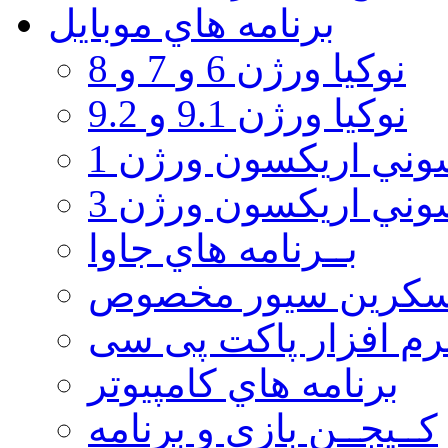
برنامه هاي موبايل
نوکیا ورژن 6 و 7 و 8
نوکیا ورژن 9.1 و 9.2
ني اريكسون ورژن 1
ني اريكسون ورژن 3
بــرنامه هاي جاوا
سكرين سيور مخصوص
رم افزار پاکت پی سی
برنامه هاي كامپيوتر
كــيجــن بازي و برنامه