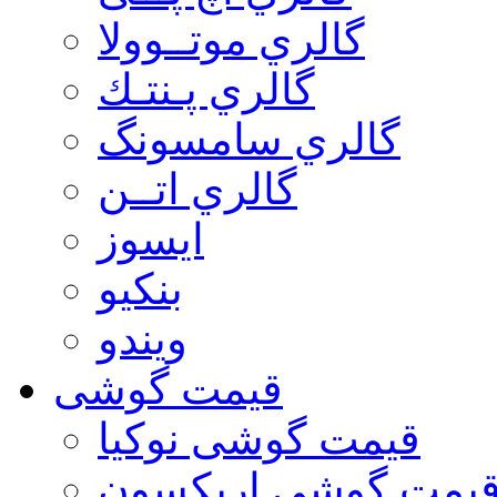
گالري موتــوولا
گالري پـنتـك
گالري سامسونگ
گالري اتــن
ایسوز
بنکیو
ویندو
قیمت گوشی
قیمت گوشی نوكيا
یمت گوشی اريكسون