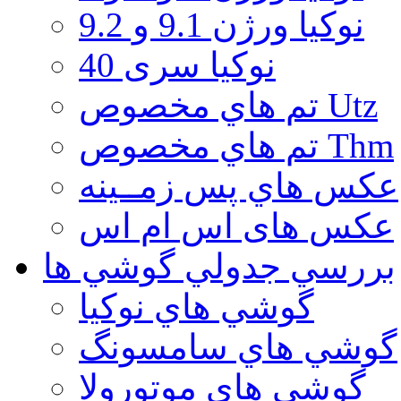
نوكيا ورژن 9.1 و 9.2
نوکیا سری 40
تم هاي مخصوص Utz
تم هاي مخصوص Thm
عكس هاي پس زمــينه
عكس های اس ام اس
بررسي جدولي گوشي ها
گوشي هاي نوكيا
گوشي هاي سامسونگ
گوشي هاي موتورولا