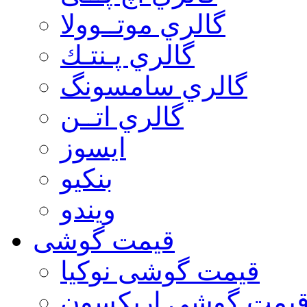
گالري موتــوولا
گالري پـنتـك
گالري سامسونگ
گالري اتــن
ایسوز
بنکیو
ویندو
قیمت گوشی
قیمت گوشی نوكيا
یمت گوشی اريكسون