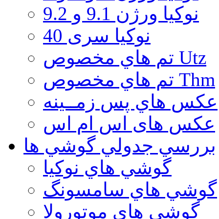
نوكيا ورژن 9.1 و 9.2
نوکیا سری 40
تم هاي مخصوص Utz
تم هاي مخصوص Thm
عكس هاي پس زمــينه
عكس های اس ام اس
بررسي جدولي گوشي ها
گوشي هاي نوكيا
گوشي هاي سامسونگ
گوشي هاي موتورولا