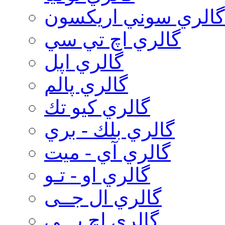
گالري سوني اريكسون
گالري اچ تي سي
گالري اپل
گالري پالم
گالري كيو تك
گالري بلك - بري
گالري آي - ميت
گالري او - تـو
گالري ال جــی
گالري اچ پـــی