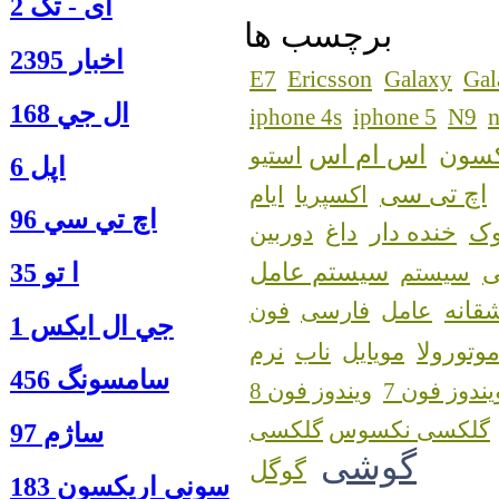
آی - تک 2
برچسب ها
اخبار 2395
Ericsson
E7
Galaxy
Gal
ال جي 168
n
iphone 4s
iphone 5
N9
اس ام اس
کسون
استیو
اپل 6
اچ تی سی
اکسپریا
ایام
اچ تي سي 96
ک
خنده دار
داغ
دوربین
سیستم عامل
ا‍ تو 35
سیستم
قانه
عامل
فارسی
فون
جي ال ايكس 1
وتورولا
مویایل
ناب
نرم
سامسونگ 456
یندوز فون 7
ویندوز فون 8
گلکسی نکسوس
ساژم 97
گوشی
گوگل
سوني اريكسون 183