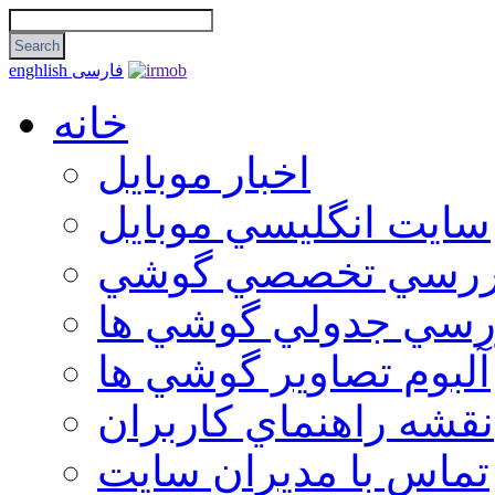
فارسی
enghlish
خانه
اخبار موبایل
سايت انگليسي موبايل
ررسي تخصصي گوشي
رسي جدولي گوشي ها
آلبوم تصاوير گوشي ها
نقشه راهنماي كاربران
تماس با مديران سايت