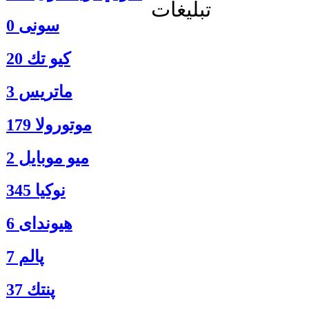
تبلیغات
سونی 0
كيو تك 20
ماتريس 3
موتورولا 179
ميو موبايل 2
نوكيا 345
هیوندای 6
پالم 7
پنتك 37