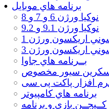
برنامه هاي موبايل
نوکیا ورژن 6 و 7 و 8
نوکیا ورژن 9.1 و 9.2
ني اريكسون ورژن 1
ني اريكسون ورژن 3
بــرنامه هاي جاوا
سكرين سيور مخصوص
رم افزار پاکت پی سی
برنامه هاي كامپيوتر
كــيجــن بازي و برنامه