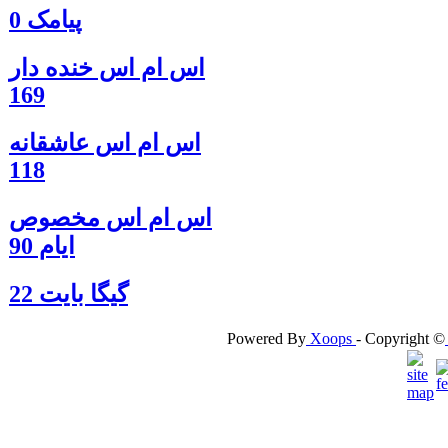
پیامک 0
اس ام اس خنده دار
169
اس ام اس عاشقانه
118
اس ام اس مخصوص
ایام 90
گيگا بايت 22
Powered By
Xoops
- Copyright ©