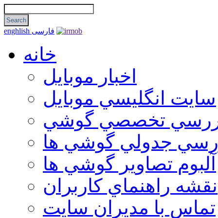
فارسی
enghlish
خانه
اخبار موبایل
سايت انگليسي موبايل
ررسي تخصصي گوشي
رسي جدولي گوشي ها
آلبوم تصاوير گوشي ها
نقشه راهنماي كاربران
تماس با مديران سايت