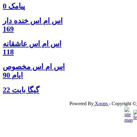
پیامک 0
اس ام اس خنده دار
169
اس ام اس عاشقانه
118
اس ام اس مخصوص
ایام 90
گيگا بايت 22
Powered By
Xoops
- Copyright ©