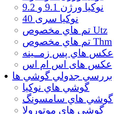
نوكيا ورژن 9.1 و 9.2
نوکیا سری 40
تم هاي مخصوص Utz
تم هاي مخصوص Thm
عكس هاي پس زمــينه
عكس های اس ام اس
بررسي جدولي گوشي ها
گوشي هاي نوكيا
گوشي هاي سامسونگ
گوشي هاي موتورولا