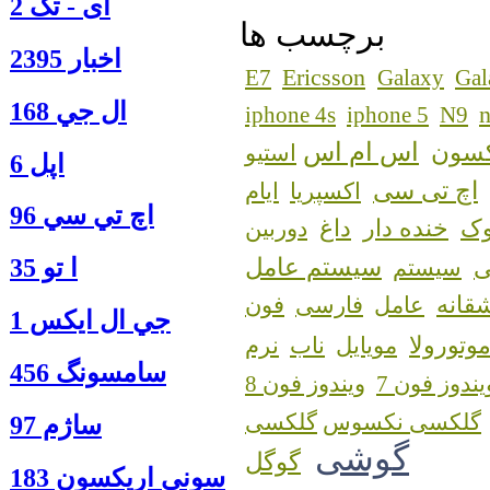
آی - تک 2
برچسب ها
اخبار 2395
Ericsson
E7
Galaxy
Gal
ال جي 168
n
iphone 4s
iphone 5
N9
اس ام اس
کسون
استیو
اپل 6
اچ تی سی
اکسپریا
ایام
اچ تي سي 96
ک
خنده دار
داغ
دوربین
سیستم عامل
ا‍ تو 35
سیستم
قانه
عامل
فارسی
فون
جي ال ايكس 1
وتورولا
مویایل
ناب
نرم
سامسونگ 456
یندوز فون 7
ویندوز فون 8
گلکسی نکسوس
ساژم 97
گوشی
گوگل
سوني اريكسون 183