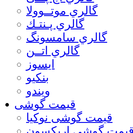
گالري موتــوولا
گالري پـنتـك
گالري سامسونگ
گالري اتــن
ایسوز
بنکیو
ویندو
قیمت گوشی
قیمت گوشی نوكيا
یمت گوشی اريكسون