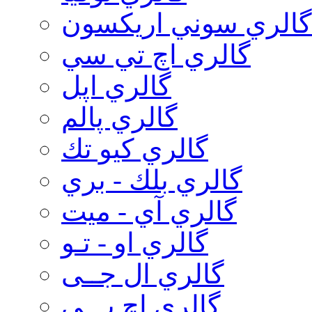
گالري سوني اريكسون
گالري اچ تي سي
گالري اپل
گالري پالم
گالري كيو تك
گالري بلك - بري
گالري آي - ميت
گالري او - تـو
گالري ال جــی
گالري اچ پـــی