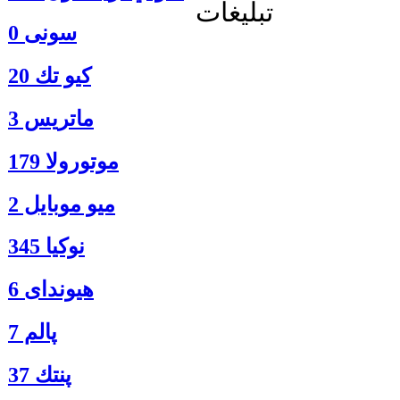
تبلیغات
سونی 0
كيو تك 20
ماتريس 3
موتورولا 179
ميو موبايل 2
نوكيا 345
هیوندای 6
پالم 7
پنتك 37