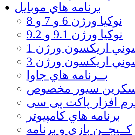
برنامه هاي موبايل
نوکیا ورژن 6 و 7 و 8
نوکیا ورژن 9.1 و 9.2
ني اريكسون ورژن 1
ني اريكسون ورژن 3
بــرنامه هاي جاوا
سكرين سيور مخصوص
رم افزار پاکت پی سی
برنامه هاي كامپيوتر
كــيجــن بازي و برنامه