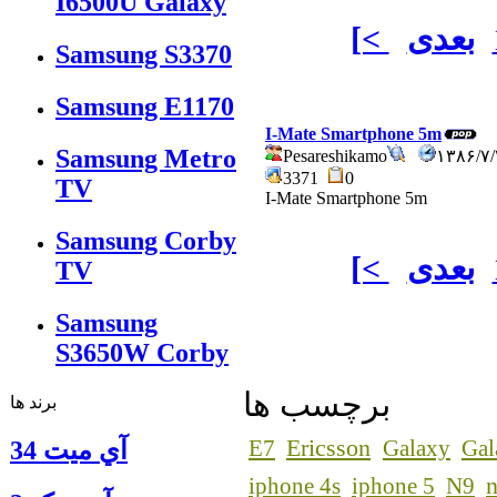
I6500U Galaxy
بعدی
[<
Samsung S3370
Samsung E1170
I-Mate Smartphone 5m
Samsung Metro
Pesareshikamo
۱۳۸۶/۷
3371
0
TV
I-Mate Smartphone 5m
Samsung Corby
بعدی
[<
TV
Samsung
S3650W Corby
برچسب ها
برند ها
Ericsson
E7
Galaxy
Gal
آي ميت 34
n
iphone 4s
iphone 5
N9