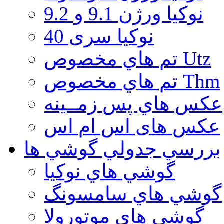
نوكيا ورژن 9.1 و 9.2
نوکیا سری 40
تم هاي مخصوص Utz
تم هاي مخصوص Thm
عكس هاي پس زمــينه
عكس های اس ام اس
بررسي جدولي گوشي ها
گوشي هاي نوكيا
گوشي هاي سامسونگ
گوشي هاي موتورولا