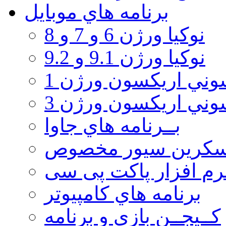
برنامه هاي موبايل
نوکیا ورژن 6 و 7 و 8
نوکیا ورژن 9.1 و 9.2
ني اريكسون ورژن 1
ني اريكسون ورژن 3
بــرنامه هاي جاوا
سكرين سيور مخصوص
رم افزار پاکت پی سی
برنامه هاي كامپيوتر
كــيجــن بازي و برنامه