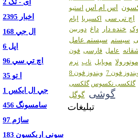
آی - تک 2
اس ام اس
کسون
استیو
اخبار 2395
اچ تی سی
اکسپریا
ایام
ک
خنده دار
داغ
دوربین
ال جي 168
سیستم عامل
سیستم
اپل 6
قانه
عامل
فارسی
فون
اچ تي سي 96
وتورولا
مویایل
ناب
نرم
یندوز فون 7
ویندوز فون 8
ا‍ تو 35
گلکسی نکسوس
جي ال ايكس 1
گوشی
گوگل
سامسونگ 456
تبلیغات
ساژم 97
سوني اريكسون 183