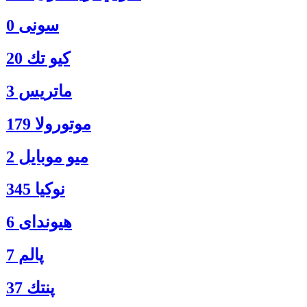
سونی 0
كيو تك 20
ماتريس 3
موتورولا 179
ميو موبايل 2
نوكيا 345
هیوندای 6
پالم 7
پنتك 37