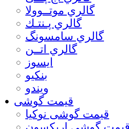
گالري موتــوولا
گالري پـنتـك
گالري سامسونگ
گالري اتــن
ایسوز
بنکیو
ویندو
قیمت گوشی
قیمت گوشی نوكيا
یمت گوشی اريكسون