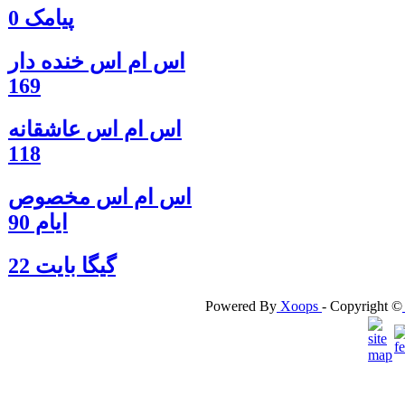
پیامک 0
اس ام اس خنده دار
169
اس ام اس عاشقانه
118
اس ام اس مخصوص
ایام 90
گيگا بايت 22
Powered By
Xoops
- Copyright ©