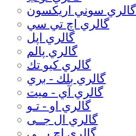
گالري سوني اريكسون
گالري اچ تي سي
گالري اپل
گالري پالم
گالري كيو تك
گالري بلك - بري
گالري آي - ميت
گالري او - تـو
گالري ال جــی
گالري اچ پـــی