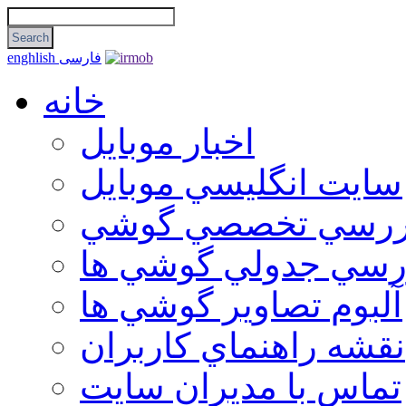
فارسی
enghlish
خانه
اخبار موبایل
سايت انگليسي موبايل
ررسي تخصصي گوشي
رسي جدولي گوشي ها
آلبوم تصاوير گوشي ها
نقشه راهنماي كاربران
تماس با مديران سايت