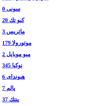
سونی 0
كيو تك 20
ماتريس 3
موتورولا 179
ميو موبايل 2
نوكيا 345
هیوندای 6
پالم 7
پنتك 37