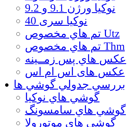
نوكيا ورژن 9.1 و 9.2
نوکیا سری 40
تم هاي مخصوص Utz
تم هاي مخصوص Thm
عكس هاي پس زمــينه
عكس های اس ام اس
بررسي جدولي گوشي ها
گوشي هاي نوكيا
گوشي هاي سامسونگ
گوشي هاي موتورولا