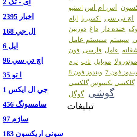
آی - تک 2
اس ام اس
کسون
استیو
اخبار 2395
اچ تی سی
اکسپریا
ایام
ک
خنده دار
داغ
دوربین
ال جي 168
سیستم عامل
سیستم
اپل 6
قانه
عامل
فارسی
فون
اچ تي سي 96
وتورولا
مویایل
ناب
نرم
یندوز فون 7
ویندوز فون 8
ا‍ تو 35
گلکسی نکسوس
جي ال ايكس 1
گوشی
گوگل
سامسونگ 456
تبلیغات
ساژم 97
سوني اريكسون 183