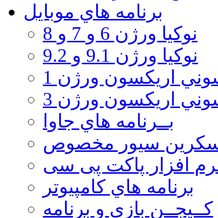
برنامه هاي موبايل
نوکیا ورژن 6 و 7 و 8
نوکیا ورژن 9.1 و 9.2
ني اريكسون ورژن 1
ني اريكسون ورژن 3
بــرنامه هاي جاوا
سكرين سيور مخصوص
رم افزار پاکت پی سی
برنامه هاي كامپيوتر
كــيجــن بازي و برنامه