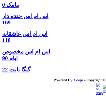
پیامک 0
اس ام اس خنده دار
169
اس ام اس عاشقانه
118
اس ام اس مخصوص
ایام 90
گيگا بايت 22
Powered By
Xoops
- Copyright ©