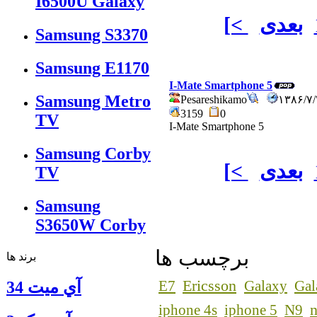
I6500U Galaxy
بعدی
[<
Samsung S3370
Samsung E1170
I-Mate Smartphone 5
Samsung Metro
Pesareshikamo
۱۳۸۶/۷
3159
0
TV
I-Mate Smartphone 5
Samsung Corby
بعدی
[<
TV
Samsung
S3650W Corby
برچسب ها
برند ها
Ericsson
E7
Galaxy
Gal
آي ميت 34
n
iphone 4s
iphone 5
N9