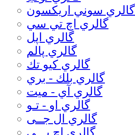
گالري سوني اريكسون
گالري اچ تي سي
گالري اپل
گالري پالم
گالري كيو تك
گالري بلك - بري
گالري آي - ميت
گالري او - تـو
گالري ال جــی
گالري اچ پـــی