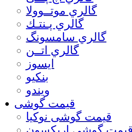
گالري موتــوولا
گالري پـنتـك
گالري سامسونگ
گالري اتــن
ایسوز
بنکیو
ویندو
قیمت گوشی
قیمت گوشی نوكيا
یمت گوشی اريكسون