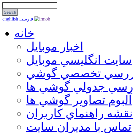
فارسی
enghlish
خانه
اخبار موبایل
سايت انگليسي موبايل
ررسي تخصصي گوشي
رسي جدولي گوشي ها
آلبوم تصاوير گوشي ها
نقشه راهنماي كاربران
تماس با مديران سايت