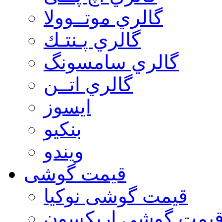
گالري موتــوولا
گالري پـنتـك
گالري سامسونگ
گالري اتــن
ایسوز
بنکیو
ویندو
قیمت گوشی
قیمت گوشی نوكيا
یمت گوشی اريكسون