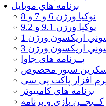
برنامه هاي موبايل
نوکیا ورژن 6 و 7 و 8
نوکیا ورژن 9.1 و 9.2
ني اريكسون ورژن 1
ني اريكسون ورژن 3
بــرنامه هاي جاوا
سكرين سيور مخصوص
رم افزار پاکت پی سی
برنامه هاي كامپيوتر
كــيجــن بازي و برنامه