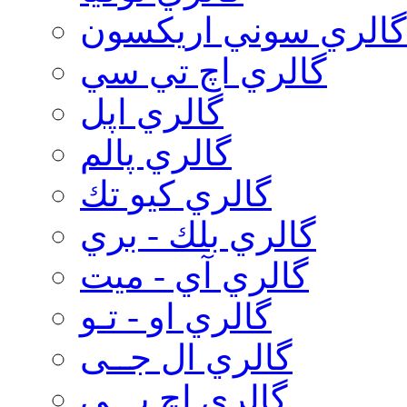
گالري سوني اريكسون
گالري اچ تي سي
گالري اپل
گالري پالم
گالري كيو تك
گالري بلك - بري
گالري آي - ميت
گالري او - تـو
گالري ال جــی
گالري اچ پـــی