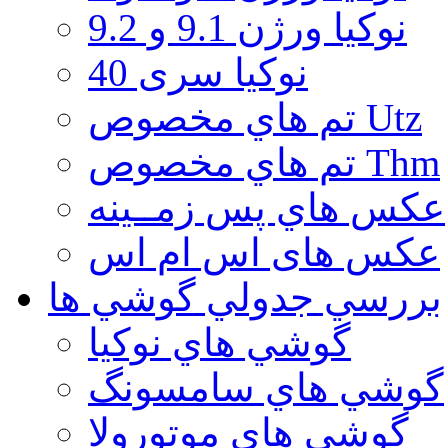
نوكيا ورژن 9.1 و 9.2
نوکیا سری 40
تم هاي مخصوص Utz
تم هاي مخصوص Thm
عكس هاي پس زمــينه
عكس های اس ام اس
بررسي جدولي گوشي ها
گوشي هاي نوكيا
گوشي هاي سامسونگ
گوشي هاي موتورولا