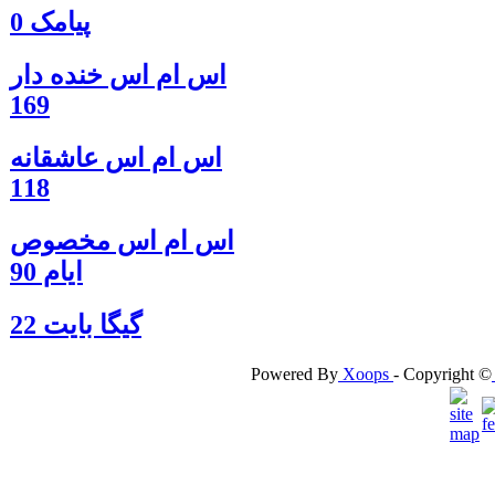
پیامک 0
اس ام اس خنده دار
169
اس ام اس عاشقانه
118
اس ام اس مخصوص
ایام 90
گيگا بايت 22
Powered By
Xoops
- Copyright ©