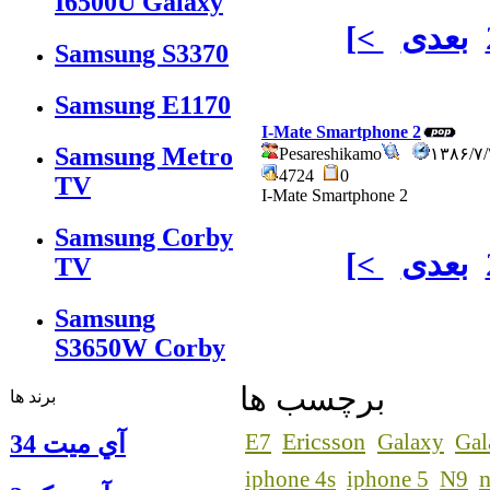
I6500U Galaxy
بعدی
[<
Samsung S3370
Samsung E1170
I-Mate Smartphone 2
Samsung Metro
Pesareshikamo
۱۳۸۶/۷
4724
0
TV
I-Mate Smartphone 2
Samsung Corby
بعدی
[<
TV
Samsung
S3650W Corby
برچسب ها
برند ها
Ericsson
E7
Galaxy
Gal
آي ميت 34
n
iphone 4s
iphone 5
N9