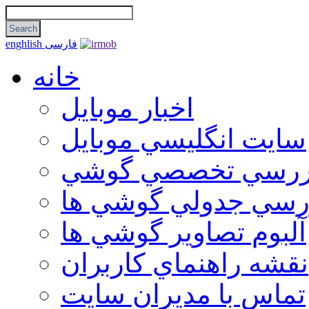
فارسی
enghlish
خانه
اخبار موبایل
سايت انگليسي موبايل
ررسي تخصصي گوشي
رسي جدولي گوشي ها
آلبوم تصاوير گوشي ها
نقشه راهنماي كاربران
تماس با مديران سايت