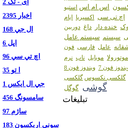
آی - تک 2
اس ام اس
کسون
استیو
اخبار 2395
اچ تی سی
اکسپریا
ایام
ک
خنده دار
داغ
دوربین
ال جي 168
سیستم عامل
سیستم
اپل 6
قانه
عامل
فارسی
فون
اچ تي سي 96
وتورولا
مویایل
ناب
نرم
یندوز فون 7
ویندوز فون 8
ا‍ تو 35
گلکسی نکسوس
جي ال ايكس 1
گوشی
گوگل
سامسونگ 456
تبلیغات
ساژم 97
سوني اريكسون 183