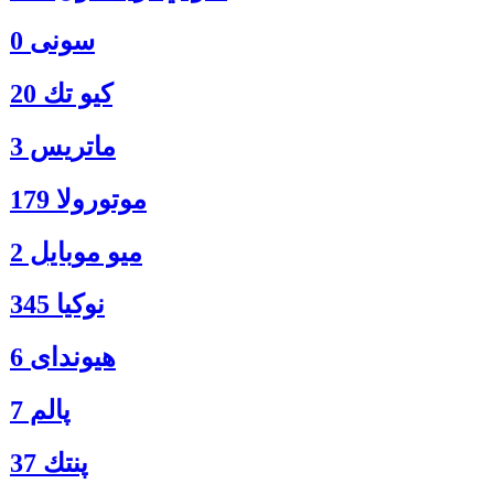
سونی 0
كيو تك 20
ماتريس 3
موتورولا 179
ميو موبايل 2
نوكيا 345
هیوندای 6
پالم 7
پنتك 37