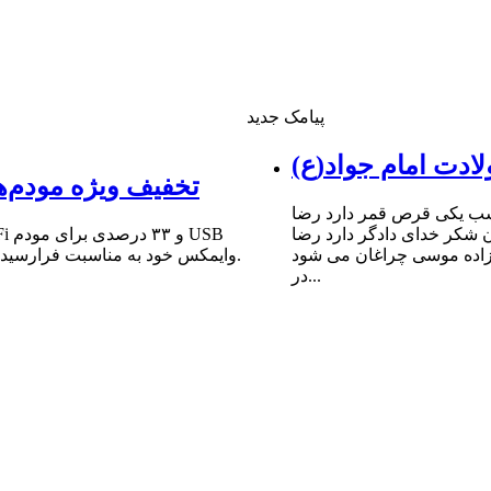
پیامک جدید
ادت امام جواد(ع)
تخفیف ویژه مودم‌ه
شب یکى قرص قمر دارد رضا
ن شکر خداى دادگر دارد رضا
 زاده موسى چراغان مى شود
وایمکس خود به مناسبت فرارسیدن سالروز میلاد مبارک حضرت امام علی (ع) و روز پدر خبر داد.
در...