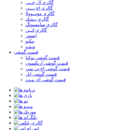
گالري ال جــی
گالري اچ پـــی
گالري موتــوولا
گالري پـنتـك
گالري سامسونگ
گالري اتــن
ایسوز
بنکیو
ویندو
قیمت گوشی
قیمت گوشی نوكيا
قیمت گوشی اريكسون
قیمت گوشی اچ تي سي
قیمت گوشی اپل
قیمت گوشی آی میت