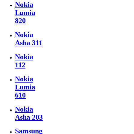
Nokia
Lumia
820
Nokia
Asha 311
Nokia
112
Nokia
Lumia
610
Nokia
Asha 203
Samsung