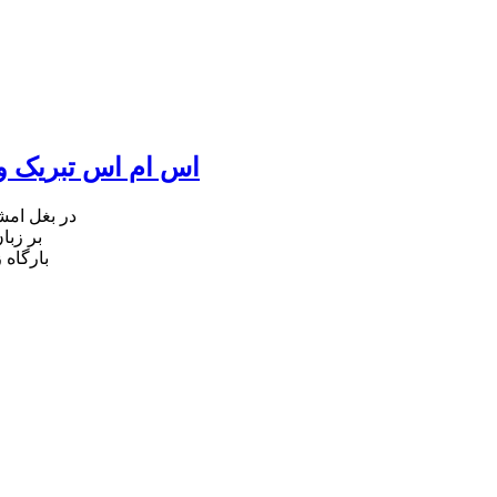
اس ام اس تبریک ول
در بغل ام
بر زبا
بارگاه