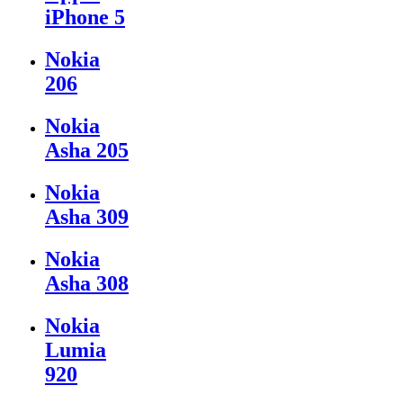
iPhone 5
Nokia
206
Nokia
Asha 205
Nokia
Asha 309
Nokia
Asha 308
Nokia
Lumia
920