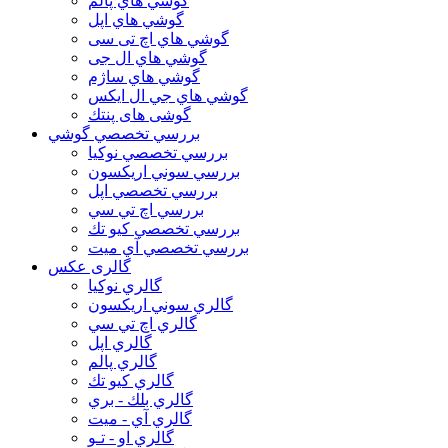
گوشي هاي پالم
گوشي هاي اپل
گوشي هاي اچ تی سی
گوشي هاي ال جی
گوشي هاي ساژم
گوشي هاي جي ال ايكس
گوشی های پنتك
بررسي تخصصي گوشي
بررسي تخصصي نوكيا
بررسي سوني اريكسون
بررسي تخصصي اپل
بررسي اچ تي سي
بررسي تخصصي كيو تك
بررسي تخصصي آي ميت
گالری عکس
گالري نوكيا
گالري سوني اريكسون
گالري اچ تي سي
گالري اپل
گالري پالم
گالري كيو تك
گالري بلك - بري
گالري آي - ميت
گالري او - تـو