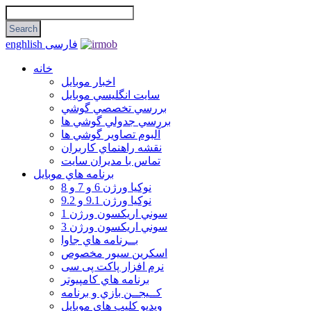
فارسی
enghlish
خانه
اخبار موبایل
سايت انگليسي موبايل
بررسي تخصصي گوشي
بررسي جدولي گوشي ها
آلبوم تصاوير گوشي ها
نقشه راهنماي كاربران
تماس با مديران سايت
برنامه هاي موبايل
نوکیا ورژن 6 و 7 و 8
نوکیا ورژن 9.1 و 9.2
سوني اريكسون ورژن 1
سوني اريكسون ورژن 3
بــرنامه هاي جاوا
اسكرين سيور مخصوص
نرم افزار پاکت پی سی
برنامه هاي كامپيوتر
كــيجــن بازي و برنامه
ويديو كليپ هاي موبايل