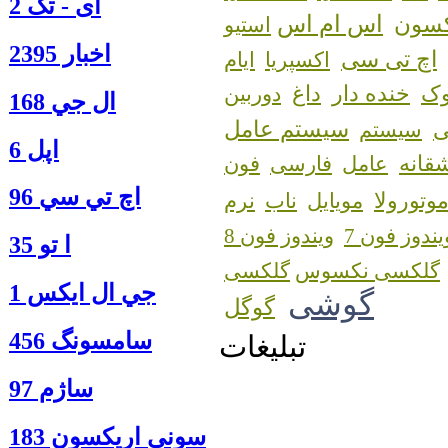
آی - تک 2
اس ام اس
کسون
استیو
اخبار 2395
اچ تی سی
اکسپریا
ایام
ک
خنده دار
داغ
دوربین
ال جي 168
سیستم عامل
سیستم
اپل 6
قانه
عامل
فارسی
فون
اچ تي سي 96
وتورولا
مویایل
ناب
نرم
یندوز فون 7
ویندوز فون 8
ا‍ تو 35
گلکسی نکسوس
جي ال ايكس 1
گوشی
گوگل
سامسونگ 456
تبلیغات
ساژم 97
سوني اريكسون 183