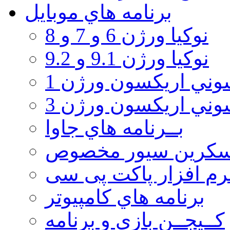
برنامه هاي موبايل
نوکیا ورژن 6 و 7 و 8
نوکیا ورژن 9.1 و 9.2
ني اريكسون ورژن 1
ني اريكسون ورژن 3
بــرنامه هاي جاوا
سكرين سيور مخصوص
رم افزار پاکت پی سی
برنامه هاي كامپيوتر
كــيجــن بازي و برنامه