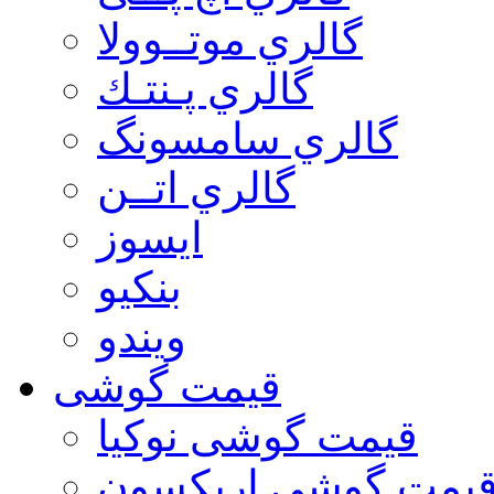
گالري موتــوولا
گالري پـنتـك
گالري سامسونگ
گالري اتــن
ایسوز
بنکیو
ویندو
قیمت گوشی
قیمت گوشی نوكيا
یمت گوشی اريكسون