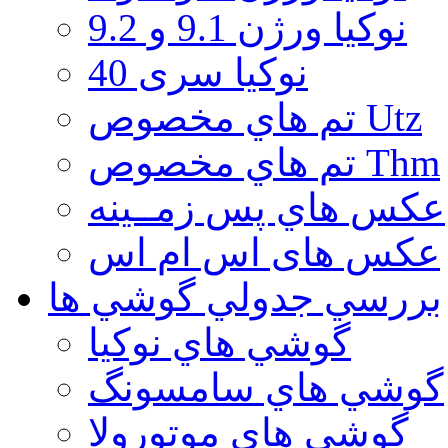
نوكيا ورژن 9.1 و 9.2
نوکیا سری 40
تم هاي مخصوص Utz
تم هاي مخصوص Thm
عكس هاي پس زمــينه
عكس های اس ام اس
بررسي جدولي گوشي ها
گوشي هاي نوكيا
گوشي هاي سامسونگ
گوشي هاي موتورولا