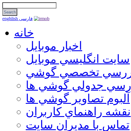
فارسی
enghlish
خانه
اخبار موبایل
سايت انگليسي موبايل
ررسي تخصصي گوشي
رسي جدولي گوشي ها
آلبوم تصاوير گوشي ها
نقشه راهنماي كاربران
تماس با مديران سايت