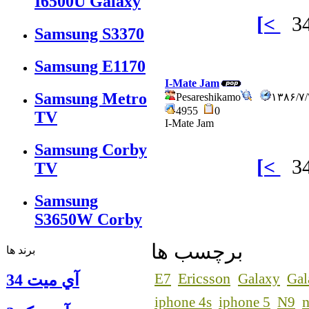
I6500U Galaxy
[<
Samsung S3370
Samsung E1170
I-Mate Jam
Samsung Metro
Pesareshikamo
۱۳۸۶/۷
4955
0
TV
I-Mate Jam
Samsung Corby
[<
TV
Samsung
S3650W Corby
برچسب ها
برند ها
Ericsson
E7
Galaxy
Gal
آي ميت 34
n
iphone 4s
iphone 5
N9