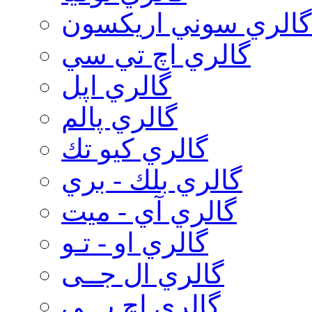
گالري سوني اريكسون
گالري اچ تي سي
گالري اپل
گالري پالم
گالري كيو تك
گالري بلك - بري
گالري آي - ميت
گالري او - تـو
گالري ال جــی
گالري اچ پـــی