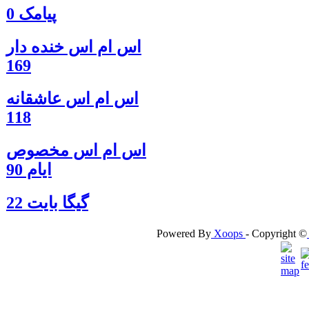
پیامک 0
اس ام اس خنده دار
169
اس ام اس عاشقانه
118
اس ام اس مخصوص
ایام 90
گيگا بايت 22
Powered By
Xoops
- Copyright ©