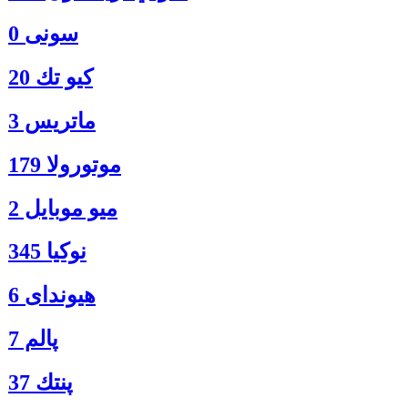
سونی 0
كيو تك 20
ماتريس 3
موتورولا 179
ميو موبايل 2
نوكيا 345
هیوندای 6
پالم 7
پنتك 37