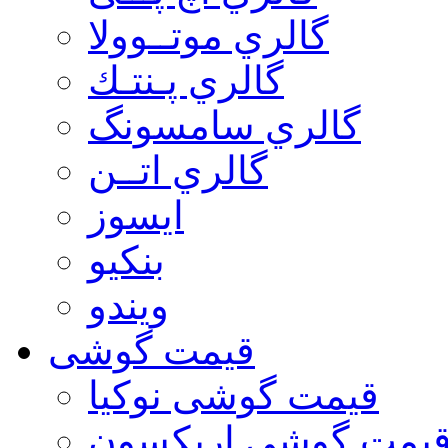
گالري موتــوولا
گالري پـنتـك
گالري سامسونگ
گالري اتــن
ایسوز
بنکیو
ویندو
قیمت گوشی
قیمت گوشی نوكيا
یمت گوشی اريكسون