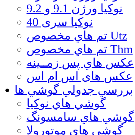
نوكيا ورژن 9.1 و 9.2
نوکیا سری 40
تم هاي مخصوص Utz
تم هاي مخصوص Thm
عكس هاي پس زمــينه
عكس های اس ام اس
بررسي جدولي گوشي ها
گوشي هاي نوكيا
گوشي هاي سامسونگ
گوشي هاي موتورولا