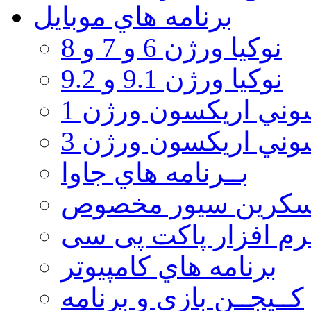
برنامه هاي موبايل
نوکیا ورژن 6 و 7 و 8
نوکیا ورژن 9.1 و 9.2
ني اريكسون ورژن 1
ني اريكسون ورژن 3
بــرنامه هاي جاوا
سكرين سيور مخصوص
رم افزار پاکت پی سی
برنامه هاي كامپيوتر
كــيجــن بازي و برنامه