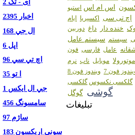
آی - تک 2
اس ام اس
کسون
استیو
اخبار 2395
اچ تی سی
اکسپریا
ایام
ک
خنده دار
داغ
دوربین
ال جي 168
سیستم عامل
سیستم
اپل 6
قانه
عامل
فارسی
فون
اچ تي سي 96
وتورولا
مویایل
ناب
نرم
یندوز فون 7
ویندوز فون 8
ا‍ تو 35
گلکسی نکسوس
جي ال ايكس 1
گوشی
گوگل
سامسونگ 456
تبلیغات
ساژم 97
سوني اريكسون 183