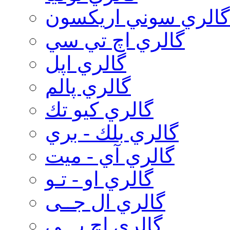
گالري سوني اريكسون
گالري اچ تي سي
گالري اپل
گالري پالم
گالري كيو تك
گالري بلك - بري
گالري آي - ميت
گالري او - تـو
گالري ال جــی
گالري اچ پـــی