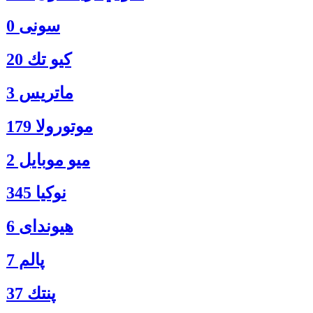
سونی 0
كيو تك 20
ماتريس 3
موتورولا 179
ميو موبايل 2
نوكيا 345
هیوندای 6
پالم 7
پنتك 37