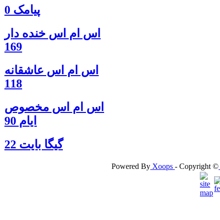
پیامک 0
اس ام اس خنده دار
169
اس ام اس عاشقانه
118
اس ام اس مخصوص
ایام 90
گيگا بايت 22
Powered By
Xoops
- Copyright ©