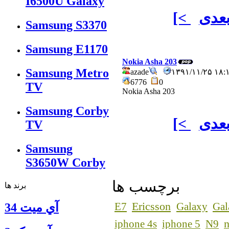
I6500U Galaxy
عدی
[<
Samsung S3370
Samsung E1170
Nokia Asha 203
Samsung Metro
azade
۱۳۹۱/۱۱/۲۵ ۱
6776
0
TV
Nokia Asha 203
Samsung Corby
عدی
[<
TV
Samsung
S3650W Corby
برچسب ها
برند ها
Ericsson
E7
Galaxy
Gal
آي ميت 34
n
iphone 4s
iphone 5
N9