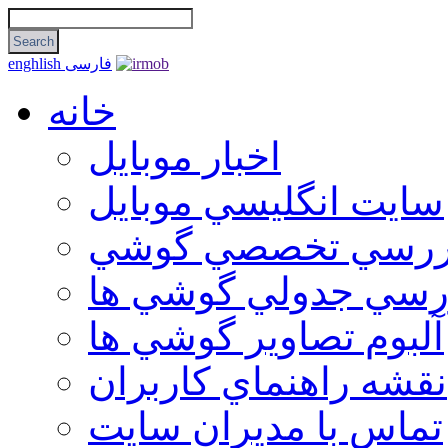
فارسی
enghlish
خانه
اخبار موبایل
سايت انگليسي موبايل
ررسي تخصصي گوشي
رسي جدولي گوشي ها
آلبوم تصاوير گوشي ها
نقشه راهنماي كاربران
تماس با مديران سايت