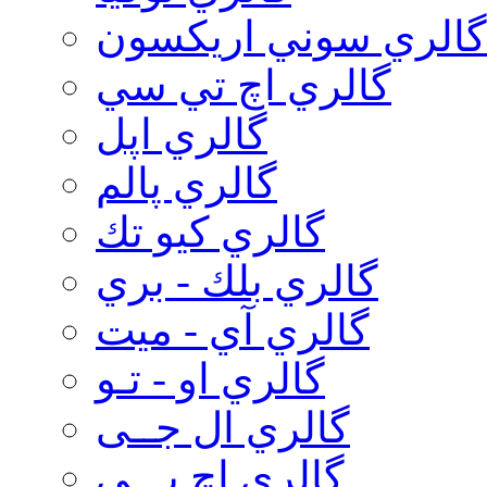
گالري سوني اريكسون
گالري اچ تي سي
گالري اپل
گالري پالم
گالري كيو تك
گالري بلك - بري
گالري آي - ميت
گالري او - تـو
گالري ال جــی
گالري اچ پـــی