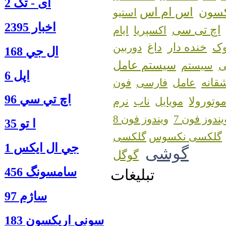
آی - تک 2
اس ام اس
کسون
استیو
اخبار 2395
اچ تی سی
اکسپریا
ایام
ک
خنده دار
داغ
دوربین
ال جي 168
سیستم عامل
سیستم
اپل 6
قانه
عامل
فارسی
فون
اچ تي سي 96
وتورولا
مویایل
ناب
نرم
یندوز فون 7
ویندوز فون 8
ا‍ تو 35
گلکسی نکسوس
جي ال ايكس 1
گوشی
گوگل
سامسونگ 456
تبلیغات
ساژم 97
سوني اريكسون 183