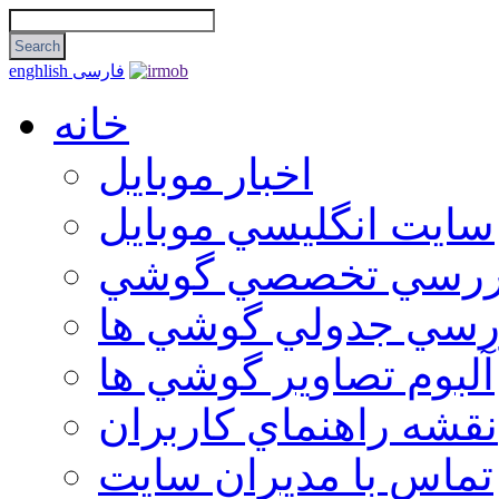
فارسی
enghlish
خانه
اخبار موبایل
سايت انگليسي موبايل
ررسي تخصصي گوشي
رسي جدولي گوشي ها
آلبوم تصاوير گوشي ها
نقشه راهنماي كاربران
تماس با مديران سايت