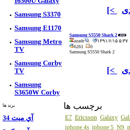
I6500U Galaxy
ی
[<
Samsung S3370
Samsung E1170
Samsung S5550 Shark 2
Samsung Metro
azade
۱۳۹۱/۶/۱۵ ۵:
6261
0
TV
Samsung S5550 Shark 2
Samsung Corby
ی
[<
TV
Samsung
S3650W Corby
برچسب ها
برند ها
Ericsson
E7
Galaxy
Gal
آي ميت 34
n
iphone 4s
iphone 5
N9