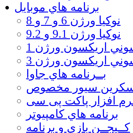
برنامه هاي موبايل
نوکیا ورژن 6 و 7 و 8
نوکیا ورژن 9.1 و 9.2
ني اريكسون ورژن 1
ني اريكسون ورژن 3
بــرنامه هاي جاوا
سكرين سيور مخصوص
رم افزار پاکت پی سی
برنامه هاي كامپيوتر
كــيجــن بازي و برنامه