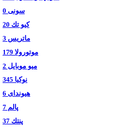
سونی 0
كيو تك 20
ماتريس 3
موتورولا 179
ميو موبايل 2
نوكيا 345
هیوندای 6
پالم 7
پنتك 37