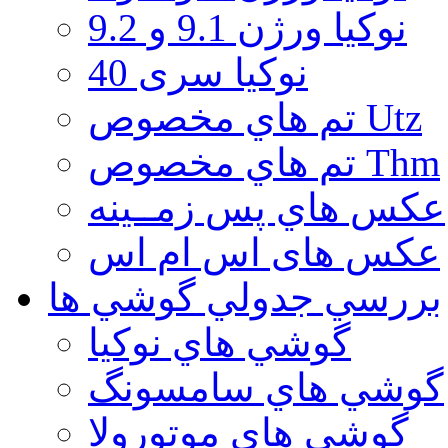
نوكيا ورژن 9.1 و 9.2
نوکیا سری 40
تم هاي مخصوص Utz
تم هاي مخصوص Thm
عكس هاي پس زمــينه
عكس های اس ام اس
بررسي جدولي گوشي ها
گوشي هاي نوكيا
گوشي هاي سامسونگ
گوشي هاي موتورولا