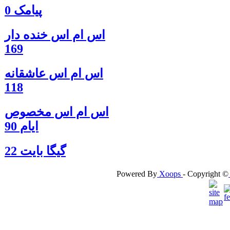
پیامک 0
اس ام اس خنده دار
169
اس ام اس عاشقانه
118
اس ام اس مخصوص
ایام 90
گيگا بايت 22
Powered By
Xoops
- Copyright ©