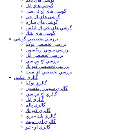
گوشي هاي پالم
گوشي هاي اپل
گوشي هاي اچ تی سی
گوشي هاي ال جی
گوشي هاي ساژم
گوشي هاي جي ال ايكس
گوشی های پنتك
بررسي تخصصي گوشي
بررسي تخصصي نوكيا
بررسي سوني اريكسون
بررسي تخصصي اپل
بررسي اچ تي سي
بررسي تخصصي كيو تك
بررسي تخصصي آي ميت
گالری عکس
گالري نوكيا
گالري سوني اريكسون
گالري اچ تي سي
گالري اپل
گالري پالم
گالري كيو تك
گالري بلك - بري
گالري آي - ميت
گالري او - تـو