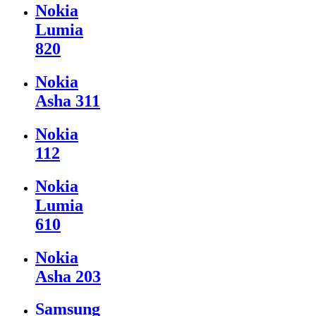
Nokia
Lumia
820
Nokia
Asha 311
Nokia
112
Nokia
Lumia
610
Nokia
Asha 203
Samsung