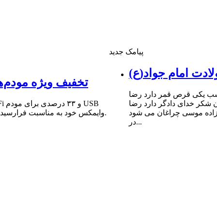
پیامک جدید
ادت امام جواد(ع)
تخفیف ویژه مودم‌ه
شب یکى قرص قمر دارد رضا
ن شکر خداى دادگر دارد رضا
 زاده موسى چراغان مى شود
وایمکس خود به مناسبت فرارسیدن سالروز میلاد مبارک حضرت امام علی (ع) و روز پدر خبر داد.
در...