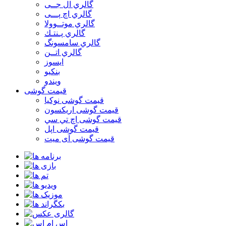
گالري ال جــی
گالري اچ پـــی
گالري موتــوولا
گالري پـنتـك
گالري سامسونگ
گالري اتــن
ایسوز
بنکیو
ویندو
قیمت گوشی
قیمت گوشی نوكيا
قیمت گوشی اريكسون
قیمت گوشی اچ تي سي
قیمت گوشی اپل
قیمت گوشی آی میت