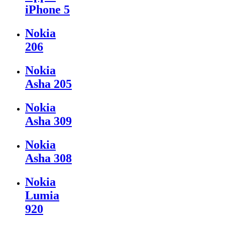
iPhone 5
Nokia
206
Nokia
Asha 205
Nokia
Asha 309
Nokia
Asha 308
Nokia
Lumia
920