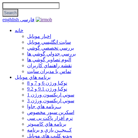
فارسی
enghlish
خانه
اخبار موبایل
سايت انگليسي موبايل
بررسي تخصصي گوشي
بررسي جدولي گوشي ها
آلبوم تصاوير گوشي ها
نقشه راهنماي كاربران
تماس با مديران سايت
برنامه هاي موبايل
نوکیا ورژن 6 و 7 و 8
نوکیا ورژن 9.1 و 9.2
سوني اريكسون ورژن 1
سوني اريكسون ورژن 3
بــرنامه هاي جاوا
اسكرين سيور مخصوص
نرم افزار پاکت پی سی
برنامه هاي كامپيوتر
كــيجــن بازي و برنامه
ويديو كليپ هاي موبايل