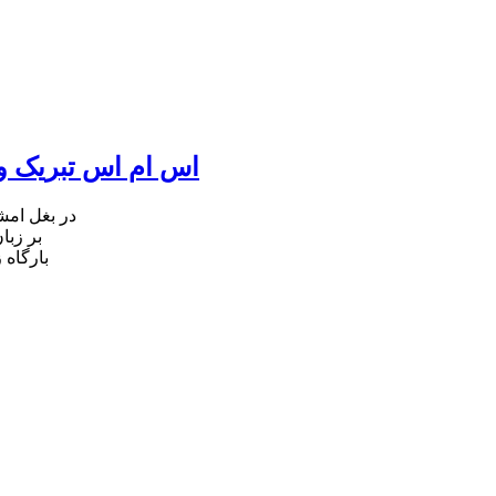
اس ام اس تبریک ول
در بغل ام
بر زبا
بارگاه