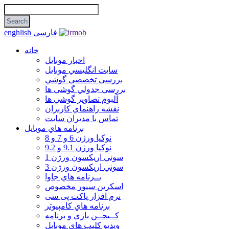
فارسی
enghlish
خانه
اخبار موبایل
سايت انگليسي موبايل
بررسي تخصصي گوشي
بررسي جدولي گوشي ها
آلبوم تصاوير گوشي ها
نقشه راهنماي كاربران
تماس با مديران سايت
برنامه هاي موبايل
نوکیا ورژن 6 و 7 و 8
نوکیا ورژن 9.1 و 9.2
سوني اريكسون ورژن 1
سوني اريكسون ورژن 3
بــرنامه هاي جاوا
اسكرين سيور مخصوص
نرم افزار پاکت پی سی
برنامه هاي كامپيوتر
كــيجــن بازي و برنامه
ويديو كليپ هاي موبايل