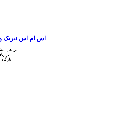
اس ام اس تبریک ول
در بغل ام
بر زبا
بارگاه