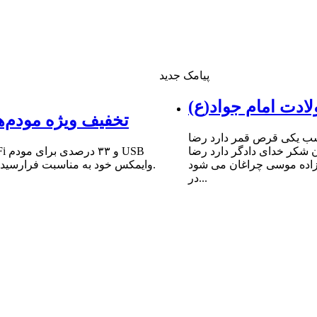
پیامک جدید
ادت امام جواد(ع)
تخفیف ویژه مودم‌ه
شب یکى قرص قمر دارد رضا
ن شکر خداى دادگر دارد رضا
 زاده موسى چراغان مى شود
وایمکس خود به مناسبت فرارسیدن سالروز میلاد مبارک حضرت امام علی (ع) و روز پدر خبر داد.
در...