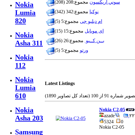
سوني اريكسون
مجموع:208 (208)
Nokia
Lumia
نوكيا
مجموع:342 (342)
820
ام دبلیو جی
مجموع:5 (5)
ای موبایل
مجموع:15 (15)
Nokia
بــن كــيو
مجموع:26 (26)
Asha 311
ورتو
مجموع:5 (5)
Nokia
112
Nokia
Latest Listings
Lumia
610
وير شماره 91 از 100 (تعداد كل تصاوير 1890)
Nokia
Nokia C2-05
azade
Asha 203
5324
0
Nokia C2-05
Samsung