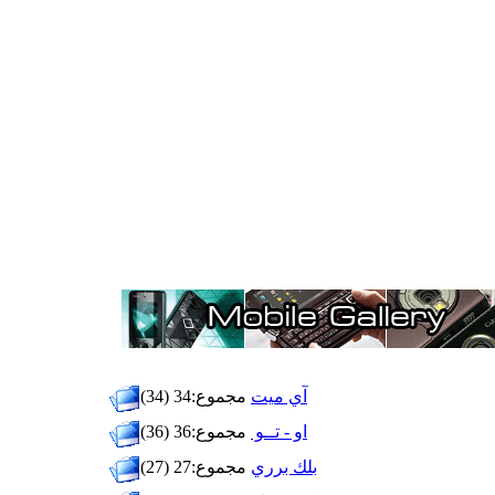
آي ميت
مجموع:34 (34)
او - تــو
مجموع:36 (36)
بلك برري
مجموع:27 (27)