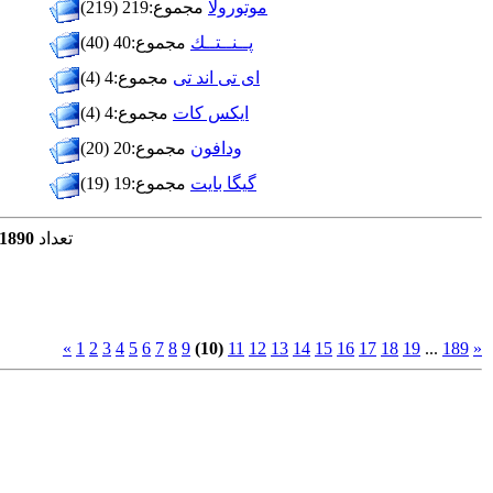
موتورولا
مجموع:219 (219)
پــنــتــك
مجموع:40 (40)
ای تی اند تی
مجموع:4 (4)
ایکس کات
مجموع:4 (4)
ودافون
مجموع:20 (20)
گیگا بایت
مجموع:19 (19)
تصوير در پایگاه داده ها موجود است
تعداد
1890
«
1
2
3
4
5
6
7
8
9
(10)
11
12
13
14
15
16
17
18
19
...
189
»