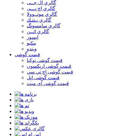
گالري ال جــی
گالري اچ پـــی
گالري موتــوولا
گالري پـنتـك
گالري سامسونگ
گالري اتــن
ایسوز
بنکیو
ویندو
قیمت گوشی
قیمت گوشی نوكيا
قیمت گوشی اريكسون
قیمت گوشی اچ تي سي
قیمت گوشی اپل
قیمت گوشی آی میت