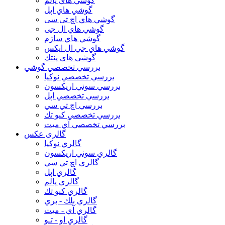
گوشي هاي پالم
گوشي هاي اپل
گوشي هاي اچ تی سی
گوشي هاي ال جی
گوشي هاي ساژم
گوشي هاي جي ال ايكس
گوشی های پنتك
بررسي تخصصي گوشي
بررسي تخصصي نوكيا
بررسي سوني اريكسون
بررسي تخصصي اپل
بررسي اچ تي سي
بررسي تخصصي كيو تك
بررسي تخصصي آي ميت
گالری عکس
گالري نوكيا
گالري سوني اريكسون
گالري اچ تي سي
گالري اپل
گالري پالم
گالري كيو تك
گالري بلك - بري
گالري آي - ميت
گالري او - تـو